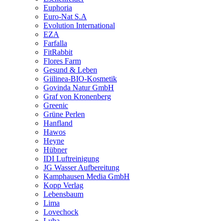
Euphoria
Euro-Nat S.A
Evolution International
EZA
Farfalla
FitRabbit
Flores Farm
Gesund & Leben
Giilinea-BIO-Kosmetik
Govinda Natur GmbH
Graf von Kronenberg
Greenic
Grüne Perlen
Hanfland
Hawos
Heyne
Hübner
IDI Luftreinigung
JG Wasser Aufbereitung
Kamphausen Media GmbH
Kopp Verlag
Lebensbaum
Lima
Lovechock
Luba