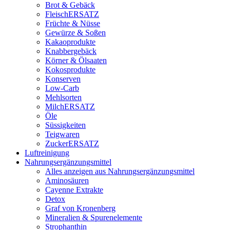
Brot & Gebäck
FleischERSATZ
Früchte & Nüsse
Gewürze & Soßen
Kakaoprodukte
Knabbergebäck
Körner & Ölsaaten
Kokosprodukte
Konserven
Low-Carb
Mehlsorten
MilchERSATZ
Öle
Süssigkeiten
Teigwaren
ZuckerERSATZ
Luftreinigung
Nahrungsergänzungsmittel
Alles anzeigen aus Nahrungsergänzungsmittel
Aminosäuren
Cayenne Extrakte
Detox
Graf von Kronenberg
Mineralien & Spurenelemente
Strophanthin