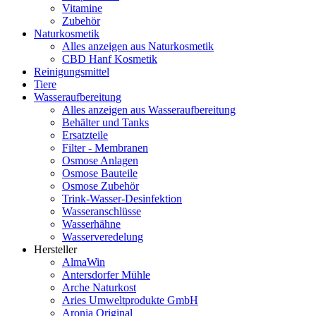
Vitamine
Zubehör
Naturkosmetik
Alles anzeigen aus Naturkosmetik
CBD Hanf Kosmetik
Reinigungsmittel
Tiere
Wasseraufbereitung
Alles anzeigen aus Wasseraufbereitung
Behälter und Tanks
Ersatzteile
Filter - Membranen
Osmose Anlagen
Osmose Bauteile
Osmose Zubehör
Trink-Wasser-Desinfektion
Wasseranschlüsse
Wasserhähne
Wasserveredelung
Hersteller
AlmaWin
Antersdorfer Mühle
Arche Naturkost
Aries Umweltprodukte GmbH
Aronia Original