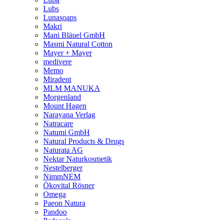
Lubs
Lunasoaps
Makri
Mani Bläuel GmbH
Masmi Natural Cotton
Mayer + Mayer
medivere
Memo
Miradent
MLM MANUKA
Morgenland
Mount Hagen
Narayana Verlag
Natracare
Natumi GmbH
Natural Products & Drugs
Naturata AG
Nektar Naturkosmetik
Nestelberger
NimmNEM
Ökovital Rösner
Omega
Paeon Natura
Pandoo