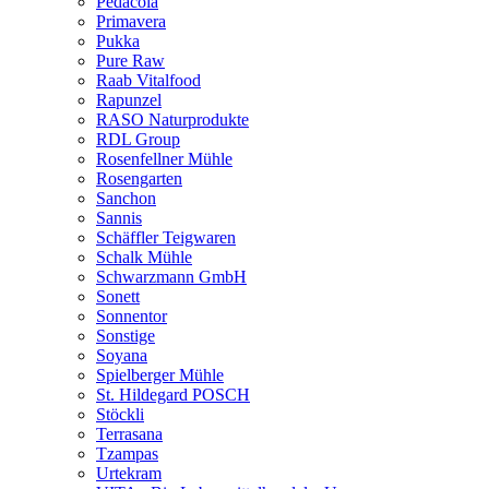
Pedacola
Primavera
Pukka
Pure Raw
Raab Vitalfood
Rapunzel
RASO Naturprodukte
RDL Group
Rosenfellner Mühle
Rosengarten
Sanchon
Sannis
Schäffler Teigwaren
Schalk Mühle
Schwarzmann GmbH
Sonett
Sonnentor
Sonstige
Soyana
Spielberger Mühle
St. Hildegard POSCH
Stöckli
Terrasana
Tzampas
Urtekram