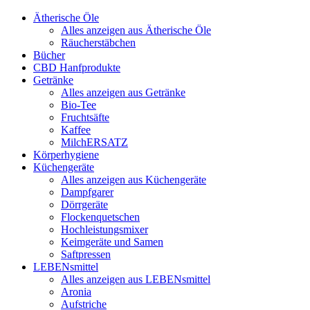
Ätherische Öle
Alles anzeigen aus Ätherische Öle
Räucherstäbchen
Bücher
CBD Hanfprodukte
Getränke
Alles anzeigen aus Getränke
Bio-Tee
Fruchtsäfte
Kaffee
MilchERSATZ
Körperhygiene
Küchengeräte
Alles anzeigen aus Küchengeräte
Dampfgarer
Dörrgeräte
Flockenquetschen
Hochleistungsmixer
Keimgeräte und Samen
Saftpressen
LEBENsmittel
Alles anzeigen aus LEBENsmittel
Aronia
Aufstriche