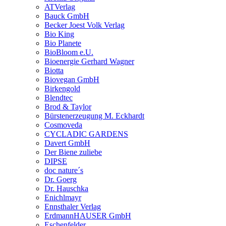
ATVerlag
Bauck GmbH
Becker Joest Volk Verlag
Bio King
Bio Planete
BioBloom e.U.
Bioenergie Gerhard Wagner
Biotta
Biovegan GmbH
Birkengold
Blendtec
Brod & Taylor
Bürstenerzeugung M. Eckhardt
Cosmoveda
CYCLADIC GARDENS
Davert GmbH
Der Biene zuliebe
DIPSE
doc nature´s
Dr. Goerg
Dr. Hauschka
Enichlmayr
Ennsthaler Verlag
ErdmannHAUSER GmbH
Eschenfelder