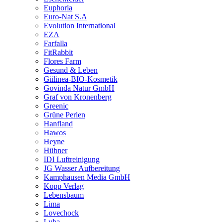
Euphoria
Euro-Nat S.A
Evolution International
EZA
Farfalla
FitRabbit
Flores Farm
Gesund & Leben
Giilinea-BIO-Kosmetik
Govinda Natur GmbH
Graf von Kronenberg
Greenic
Grüne Perlen
Hanfland
Hawos
Heyne
Hübner
IDI Luftreinigung
JG Wasser Aufbereitung
Kamphausen Media GmbH
Kopp Verlag
Lebensbaum
Lima
Lovechock
Luba