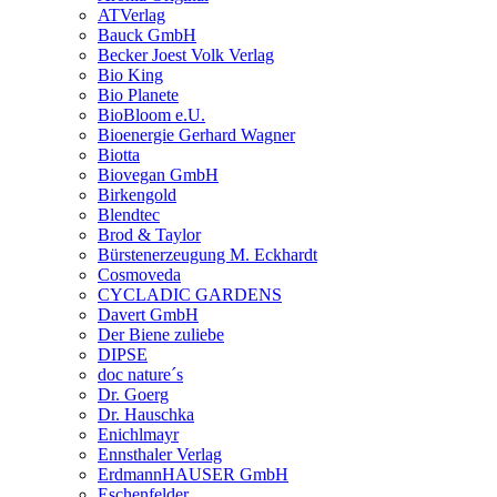
ATVerlag
Bauck GmbH
Becker Joest Volk Verlag
Bio King
Bio Planete
BioBloom e.U.
Bioenergie Gerhard Wagner
Biotta
Biovegan GmbH
Birkengold
Blendtec
Brod & Taylor
Bürstenerzeugung M. Eckhardt
Cosmoveda
CYCLADIC GARDENS
Davert GmbH
Der Biene zuliebe
DIPSE
doc nature´s
Dr. Goerg
Dr. Hauschka
Enichlmayr
Ennsthaler Verlag
ErdmannHAUSER GmbH
Eschenfelder