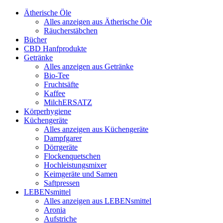
Ätherische Öle
Alles anzeigen aus Ätherische Öle
Räucherstäbchen
Bücher
CBD Hanfprodukte
Getränke
Alles anzeigen aus Getränke
Bio-Tee
Fruchtsäfte
Kaffee
MilchERSATZ
Körperhygiene
Küchengeräte
Alles anzeigen aus Küchengeräte
Dampfgarer
Dörrgeräte
Flockenquetschen
Hochleistungsmixer
Keimgeräte und Samen
Saftpressen
LEBENsmittel
Alles anzeigen aus LEBENsmittel
Aronia
Aufstriche