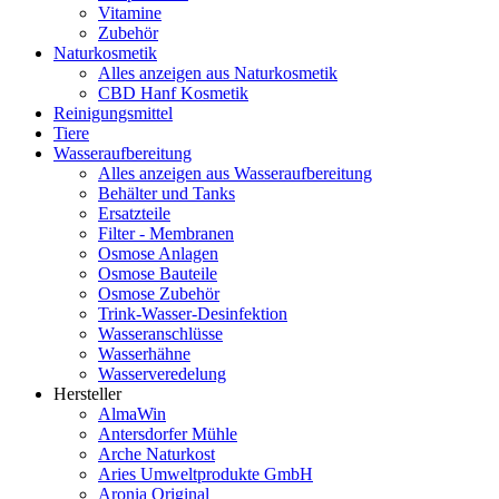
Vitamine
Zubehör
Naturkosmetik
Alles anzeigen aus Naturkosmetik
CBD Hanf Kosmetik
Reinigungsmittel
Tiere
Wasseraufbereitung
Alles anzeigen aus Wasseraufbereitung
Behälter und Tanks
Ersatzteile
Filter - Membranen
Osmose Anlagen
Osmose Bauteile
Osmose Zubehör
Trink-Wasser-Desinfektion
Wasseranschlüsse
Wasserhähne
Wasserveredelung
Hersteller
AlmaWin
Antersdorfer Mühle
Arche Naturkost
Aries Umweltprodukte GmbH
Aronia Original