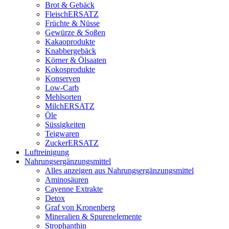
Brot & Gebäck
FleischERSATZ
Früchte & Nüsse
Gewürze & Soßen
Kakaoprodukte
Knabbergebäck
Körner & Ölsaaten
Kokosprodukte
Konserven
Low-Carb
Mehlsorten
MilchERSATZ
Öle
Süssigkeiten
Teigwaren
ZuckerERSATZ
Luftreinigung
Nahrungsergänzungsmittel
Alles anzeigen aus Nahrungsergänzungsmittel
Aminosäuren
Cayenne Extrakte
Detox
Graf von Kronenberg
Mineralien & Spurenelemente
Strophanthin