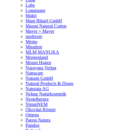
Lubs
Lunasoaps
Makri
Mani Bläuel GmbH
Masmi Natural Cotton
Mayer + Mayer
medivere
Memo
Miradent
MLM MANUKA
Morgenland
Mount Hagen
Narayana Verlag
Natracare
Natumi GmbH
Natural Products & Drugs
Naturata AG
Nektar Naturkosmetik
Nestelberger
NimmNEM
Ökovital Rösner
Omega
Paeon Natura
Pandoo