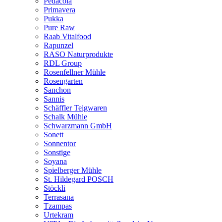
Pedacola
Primavera
Pukka
Pure Raw
Raab Vitalfood
Rapunzel
RASO Naturprodukte
RDL Group
Rosenfellner Mühle
Rosengarten
Sanchon
Sannis
Schäffler Teigwaren
Schalk Mühle
Schwarzmann GmbH
Sonett
Sonnentor
Sonstige
Soyana
Spielberger Mühle
St. Hildegard POSCH
Stöckli
Terrasana
Tzampas
Urtekram