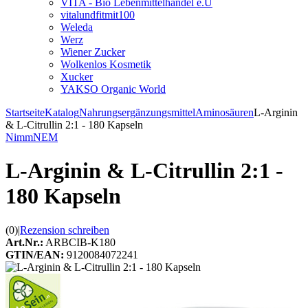
VITA - Bio Lebenmittelhandel e.U
vitalundfitmit100
Weleda
Werz
Wiener Zucker
Wolkenlos Kosmetik
Xucker
YAKSO Organic World
Startseite
Katalog
Nahrungsergänzungsmittel
Aminosäuren
L-Arginin
& L-Citrullin 2:1 - 180 Kapseln
NimmNEM
L-Arginin & L-Citrullin 2:1 -
180 Kapseln
(0)
|
Rezension schreiben
Art.Nr.:
ARBCIB-K180
GTIN/EAN:
9120084072241