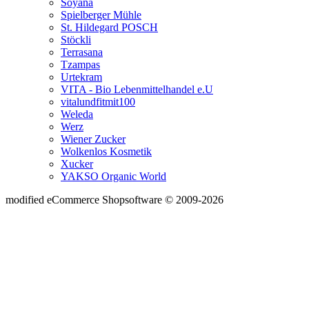
Soyana
Spielberger Mühle
St. Hildegard POSCH
Stöckli
Terrasana
Tzampas
Urtekram
VITA - Bio Lebenmittelhandel e.U
vitalundfitmit100
Weleda
Werz
Wiener Zucker
Wolkenlos Kosmetik
Xucker
YAKSO Organic World
mod
ified eCommerce Shopsoftware © 2009-2026