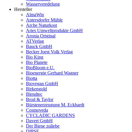
Wasserveredelung
Hersteller
AlmaWin
Antersdorfer Mühle
Arche Naturkost
Aries Umweltprodukte GmbH
Aronia Original
ATVerlag
Bauck GmbH
Becker Joest Volk Verlag
Bio King
Bio Planete
BioBloom e.U.
Bioenergie Gerhard Wagner
Biotta
Biovegan GmbH
Birkengold
Blendtec
Brod & Taylor
Bürstenerzeugung M. Eckhardt
Cosmoveda
CYCLADIC GARDENS
Davert GmbH
Der Biene zuliebe
DIPSE