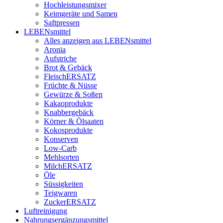
Hochleistungsmixer
Keimgeräte und Samen
Saftpressen
LEBENsmittel
Alles anzeigen aus LEBENsmittel
Aronia
Aufstriche
Brot & Gebäck
FleischERSATZ
Früchte & Nüsse
Gewürze & Soßen
Kakaoprodukte
Knabbergebäck
Körner & Ölsaaten
Kokosprodukte
Konserven
Low-Carb
Mehlsorten
MilchERSATZ
Öle
Süssigkeiten
Teigwaren
ZuckerERSATZ
Luftreinigung
Nahrungsergänzungsmittel