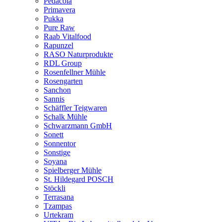
Pedacola
Primavera
Pukka
Pure Raw
Raab Vitalfood
Rapunzel
RASO Naturprodukte
RDL Group
Rosenfellner Mühle
Rosengarten
Sanchon
Sannis
Schäffler Teigwaren
Schalk Mühle
Schwarzmann GmbH
Sonett
Sonnentor
Sonstige
Soyana
Spielberger Mühle
St. Hildegard POSCH
Stöckli
Terrasana
Tzampas
Urtekram