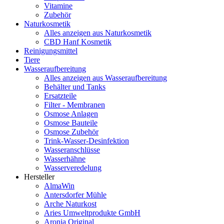
Vitamine
Zubehör
Naturkosmetik
Alles anzeigen aus Naturkosmetik
CBD Hanf Kosmetik
Reinigungsmittel
Tiere
Wasseraufbereitung
Alles anzeigen aus Wasseraufbereitung
Behälter und Tanks
Ersatzteile
Filter - Membranen
Osmose Anlagen
Osmose Bauteile
Osmose Zubehör
Trink-Wasser-Desinfektion
Wasseranschlüsse
Wasserhähne
Wasserveredelung
Hersteller
AlmaWin
Antersdorfer Mühle
Arche Naturkost
Aries Umweltprodukte GmbH
Aronia Original