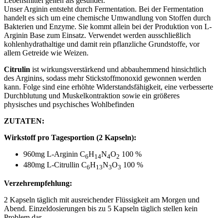
Lebensmittel gelten als gesünder.
Unser Arginin entsteht durch Fermentation. Bei der Fermentation
handelt es sich um eine chemische Umwandlung von Stoffen durch
Bakterien und Enzyme. Sie kommt allein bei der Produktion von L-
Arginin Base zum Einsatz. Verwendet werden ausschließlich
kohlenhydrathaltige und damit rein pflanzliche Grundstoffe, vor
allem Getreide wie Weizen.
Citrulin
ist wirkungsverstärkend und abbauhemmend hinsichtlich
des Arginins, sodass mehr Stickstoffmonoxid gewonnen werden
kann. Folge sind eine erhöhte Widerstandsfähigkeit, eine verbesserte
Durchblutung und Muskelkontraktion sowie ein größeres
physisches und psychisches Wohlbefinden
ZUTATEN:
Wirkstoff pro Tagesportion (2 Kapseln):
960mg L-Arginin
C
H
N
O
100 %
6
14
4
2
480mg L-Citrullin
C
H
N
O
100 %
6
13
3
3
Verzehrempfehlung:
2 Kapseln täglich mit ausreichender Flüssigkeit am Morgen und
Abend. Einzeldosierungen bis zu 5 Kapseln täglich stellen kein
Problem dar.