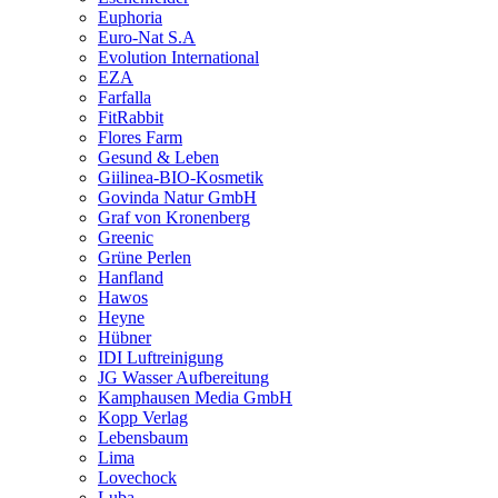
Euphoria
Euro-Nat S.A
Evolution International
EZA
Farfalla
FitRabbit
Flores Farm
Gesund & Leben
Giilinea-BIO-Kosmetik
Govinda Natur GmbH
Graf von Kronenberg
Greenic
Grüne Perlen
Hanfland
Hawos
Heyne
Hübner
IDI Luftreinigung
JG Wasser Aufbereitung
Kamphausen Media GmbH
Kopp Verlag
Lebensbaum
Lima
Lovechock
Luba