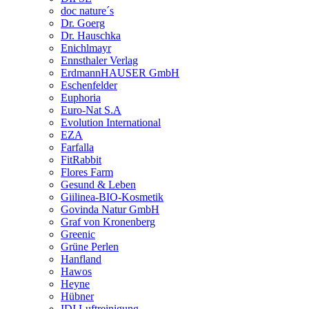
doc nature´s
Dr. Goerg
Dr. Hauschka
Enichlmayr
Ennsthaler Verlag
ErdmannHAUSER GmbH
Eschenfelder
Euphoria
Euro-Nat S.A
Evolution International
EZA
Farfalla
FitRabbit
Flores Farm
Gesund & Leben
Giilinea-BIO-Kosmetik
Govinda Natur GmbH
Graf von Kronenberg
Greenic
Grüne Perlen
Hanfland
Hawos
Heyne
Hübner
IDI Luftreinigung