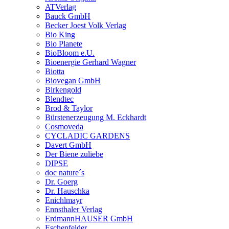
ATVerlag
Bauck GmbH
Becker Joest Volk Verlag
Bio King
Bio Planete
BioBloom e.U.
Bioenergie Gerhard Wagner
Biotta
Biovegan GmbH
Birkengold
Blendtec
Brod & Taylor
Bürstenerzeugung M. Eckhardt
Cosmoveda
CYCLADIC GARDENS
Davert GmbH
Der Biene zuliebe
DIPSE
doc nature´s
Dr. Goerg
Dr. Hauschka
Enichlmayr
Ennsthaler Verlag
ErdmannHAUSER GmbH
Eschenfelder