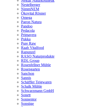
Nektar Naturkosmetik
Nestelberger
NimmNEM
Ökovital Rösner
Omega
Paeon Natura
Pandoo
Pedacola
Primavera
Pukka
Pure Raw
Raab Vitalfood
Rapunzel
RASO Naturprodukte
RDL Group
Rosenfellner Mühle
Rosengarten
Sanchon
Sannis
Schäffler Teigwaren
Schalk Mühle
Schwarzmann GmbH
Sonett
Sonnentor
Sonstige