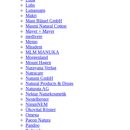
Lubs
Lunasoaps
Makri
Mani Bläuel GmbH
Masmi Natural Cotton
Mayer + Mayer
medivere
Memo
Miradent
MLM MANUKA
Morgenland
Mount Hagen
Narayana Verlag
Natracare
Natumi GmbH
Natural Products & Drugs
Naturata AG
Nektar Naturkosmetik
Nestelberger
NimmNEM
Ökovital Rösner
Omega
Paeon Natura
Pandoo