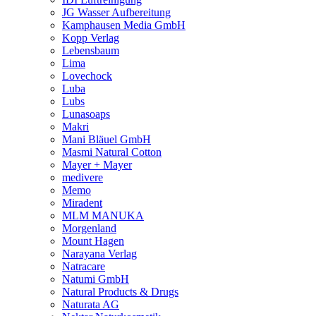
JG Wasser Aufbereitung
Kamphausen Media GmbH
Kopp Verlag
Lebensbaum
Lima
Lovechock
Luba
Lubs
Lunasoaps
Makri
Mani Bläuel GmbH
Masmi Natural Cotton
Mayer + Mayer
medivere
Memo
Miradent
MLM MANUKA
Morgenland
Mount Hagen
Narayana Verlag
Natracare
Natumi GmbH
Natural Products & Drugs
Naturata AG