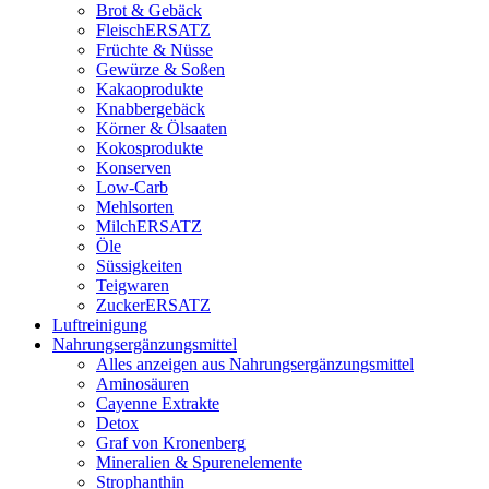
Brot & Gebäck
FleischERSATZ
Früchte & Nüsse
Gewürze & Soßen
Kakaoprodukte
Knabbergebäck
Körner & Ölsaaten
Kokosprodukte
Konserven
Low-Carb
Mehlsorten
MilchERSATZ
Öle
Süssigkeiten
Teigwaren
ZuckerERSATZ
Luftreinigung
Nahrungsergänzungsmittel
Alles anzeigen aus Nahrungsergänzungsmittel
Aminosäuren
Cayenne Extrakte
Detox
Graf von Kronenberg
Mineralien & Spurenelemente
Strophanthin