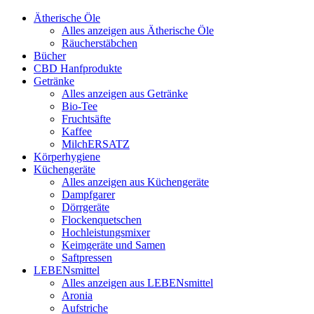
Ätherische Öle
Alles anzeigen aus Ätherische Öle
Räucherstäbchen
Bücher
CBD Hanfprodukte
Getränke
Alles anzeigen aus Getränke
Bio-Tee
Fruchtsäfte
Kaffee
MilchERSATZ
Körperhygiene
Küchengeräte
Alles anzeigen aus Küchengeräte
Dampfgarer
Dörrgeräte
Flockenquetschen
Hochleistungsmixer
Keimgeräte und Samen
Saftpressen
LEBENsmittel
Alles anzeigen aus LEBENsmittel
Aronia
Aufstriche