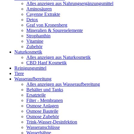
Alles anzeigen aus Nahrungsergänzungsmittel
Aminosäuren
Cayenne Extrakte
Detox
Graf von Kronenberg
Mineralien & Spurenelemente
Strophanthin
Vitamine
Zubehör
Naturkosmetik
Alles anzeigen aus Naturkosmetik
CBD Hanf Kosmetik
Reinigungsmittel
Tiere
Wasseraufbereitung
Alles anzeigen aus Wasseraufbereitung
Behälter und Tanks
Ersatzteile
Filter - Membranen
Osmose Anlagen
Osmose Bauteile
Osmose Zubehör
Trink-Wasser-Desinfektion
Wasseranschlüsse
Wasserhähne