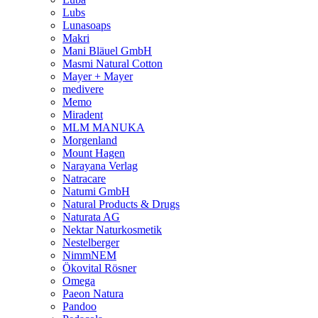
Lubs
Lunasoaps
Makri
Mani Bläuel GmbH
Masmi Natural Cotton
Mayer + Mayer
medivere
Memo
Miradent
MLM MANUKA
Morgenland
Mount Hagen
Narayana Verlag
Natracare
Natumi GmbH
Natural Products & Drugs
Naturata AG
Nektar Naturkosmetik
Nestelberger
NimmNEM
Ökovital Rösner
Omega
Paeon Natura
Pandoo