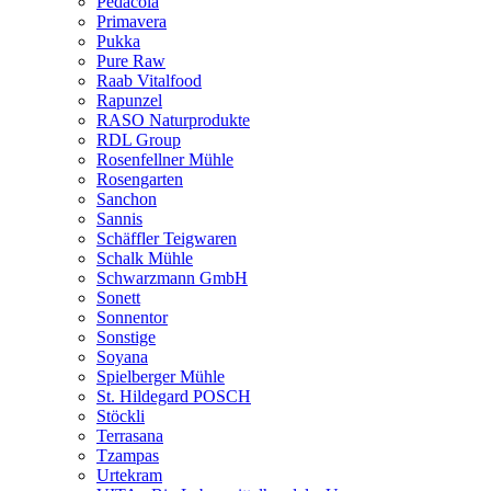
Pedacola
Primavera
Pukka
Pure Raw
Raab Vitalfood
Rapunzel
RASO Naturprodukte
RDL Group
Rosenfellner Mühle
Rosengarten
Sanchon
Sannis
Schäffler Teigwaren
Schalk Mühle
Schwarzmann GmbH
Sonett
Sonnentor
Sonstige
Soyana
Spielberger Mühle
St. Hildegard POSCH
Stöckli
Terrasana
Tzampas
Urtekram