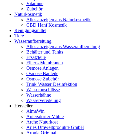
Vitamine
Zubehör
Naturkosmetik
Alles anzeigen aus Naturkosmetik
CBD Hanf Kosmetik
Reinigungsmittel
Tiere
Wasseraufbereitung
Alles anzeigen aus Wasseraufbereitung
Behälter und Tanks
Ersatzteile
Filter - Membranen
Osmose Anlagen
Osmose Bauteile
Osmose Zubehör
Trink-Wasser-Desinfektion
Wasseranschlüsse
Wasserhähne
Wasserveredelung
Hersteller
AlmaWin
Antersdorfer Mühle
Arche Naturkost
Aries Umweltprodukte GmbH
Aronia Original