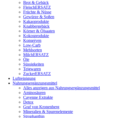
Brot & Gebäck
FleischERSATZ
Früchte & Nüsse
Gewürze & Soßen
Kakaoprodukte
Knabbergebäck
Körner & Ölsaaten
Kokosprodukte
Konserven
Low-Carb
Mehlsorten
MilchERSATZ
Öle
Süssigkeiten
Teigwaren
ZuckerERSATZ
Luftreinigung
Nahrungsergänzungsmittel
Alles anzeigen aus Nahrungsergänzungsmittel
Aminosäuren
Cayenne Extrakte
Detox
Graf von Kronenberg
Mineralien & Spurenelemente
Strophanthin