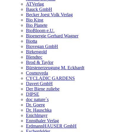
ATVerlag
Bauck GmbH
Becker Joest Volk Verlag
Bio King
Bio Planete
BioBloom e.U.
Bioenergie Gerhard Wagner
Biotta
Biovegan GmbH
Birkengold
Blendtec
Brod & Taylor
Bürstenerzeugung M. Eckhardt
Cosmoveda
CYCLADIC GARDENS
Davert GmbH
Der Biene zuliebe
DIPSE
doc nature´s
Dr. Goerg
Dr. Hauschka
Enichlmayr
Ennsthaler Verlag
ErdmannHAUSER GmbH
Eschenfelder