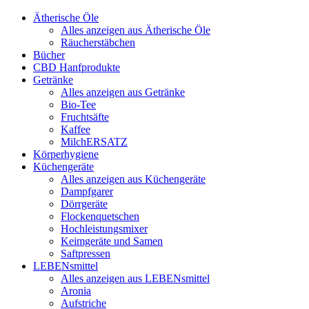
Ätherische Öle
Alles anzeigen aus Ätherische Öle
Räucherstäbchen
Bücher
CBD Hanfprodukte
Getränke
Alles anzeigen aus Getränke
Bio-Tee
Fruchtsäfte
Kaffee
MilchERSATZ
Körperhygiene
Küchengeräte
Alles anzeigen aus Küchengeräte
Dampfgarer
Dörrgeräte
Flockenquetschen
Hochleistungsmixer
Keimgeräte und Samen
Saftpressen
LEBENsmittel
Alles anzeigen aus LEBENsmittel
Aronia
Aufstriche