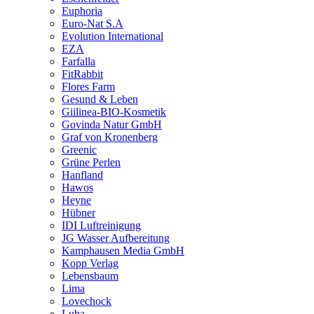
Euphoria
Euro-Nat S.A
Evolution International
EZA
Farfalla
FitRabbit
Flores Farm
Gesund & Leben
Giilinea-BIO-Kosmetik
Govinda Natur GmbH
Graf von Kronenberg
Greenic
Grüne Perlen
Hanfland
Hawos
Heyne
Hübner
IDI Luftreinigung
JG Wasser Aufbereitung
Kamphausen Media GmbH
Kopp Verlag
Lebensbaum
Lima
Lovechock
Luba