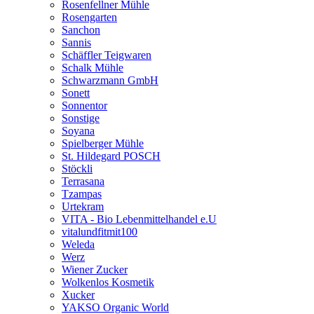
Rosenfellner Mühle
Rosengarten
Sanchon
Sannis
Schäffler Teigwaren
Schalk Mühle
Schwarzmann GmbH
Sonett
Sonnentor
Sonstige
Soyana
Spielberger Mühle
St. Hildegard POSCH
Stöckli
Terrasana
Tzampas
Urtekram
VITA - Bio Lebenmittelhandel e.U
vitalundfitmit100
Weleda
Werz
Wiener Zucker
Wolkenlos Kosmetik
Xucker
YAKSO Organic World