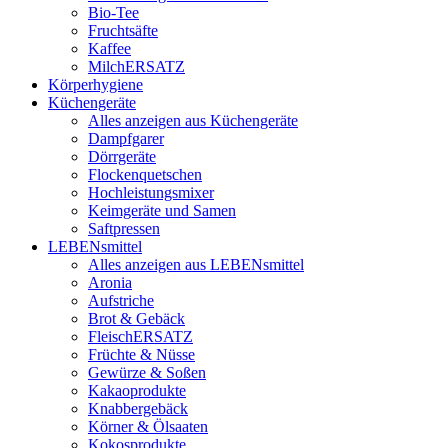
Bio-Tee
Fruchtsäfte
Kaffee
MilchERSATZ
Körperhygiene
Küchengeräte
Alles anzeigen aus Küchengeräte
Dampfgarer
Dörrgeräte
Flockenquetschen
Hochleistungsmixer
Keimgeräte und Samen
Saftpressen
LEBENsmittel
Alles anzeigen aus LEBENsmittel
Aronia
Aufstriche
Brot & Gebäck
FleischERSATZ
Früchte & Nüsse
Gewürze & Soßen
Kakaoprodukte
Knabbergebäck
Körner & Ölsaaten
Kokosprodukte