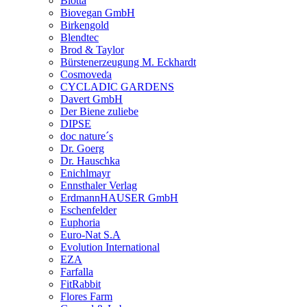
Biotta
Biovegan GmbH
Birkengold
Blendtec
Brod & Taylor
Bürstenerzeugung M. Eckhardt
Cosmoveda
CYCLADIC GARDENS
Davert GmbH
Der Biene zuliebe
DIPSE
doc nature´s
Dr. Goerg
Dr. Hauschka
Enichlmayr
Ennsthaler Verlag
ErdmannHAUSER GmbH
Eschenfelder
Euphoria
Euro-Nat S.A
Evolution International
EZA
Farfalla
FitRabbit
Flores Farm