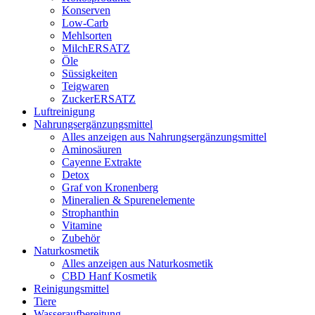
Konserven
Low-Carb
Mehlsorten
MilchERSATZ
Öle
Süssigkeiten
Teigwaren
ZuckerERSATZ
Luftreinigung
Nahrungsergänzungsmittel
Alles anzeigen aus Nahrungsergänzungsmittel
Aminosäuren
Cayenne Extrakte
Detox
Graf von Kronenberg
Mineralien & Spurenelemente
Strophanthin
Vitamine
Zubehör
Naturkosmetik
Alles anzeigen aus Naturkosmetik
CBD Hanf Kosmetik
Reinigungsmittel
Tiere
Wasseraufbereitung