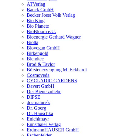
ATVerlag
Bauck GmbH
Becker Joest Volk Verlag
Bio King
Bio Planete
BioBloom e.U.
Bioenergie Gerhard Wagner
Biotta
Biovegan GmbH
Birkengold
Blendtec
Brod & Taylor
Bürstenerzeugung M. Eckhardt
Cosmoveda
CYCLADIC GARDENS
Davert GmbH
Der Biene zuliebe
DIPSE
doc nature´s
Dr. Goerg
Dr. Hauschka
Enichlmayr
Ennsthaler Verlag
ErdmannHAUSER GmbH
Eschenfelder