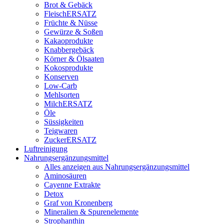
Brot & Gebäck
FleischERSATZ
Früchte & Nüsse
Gewürze & Soßen
Kakaoprodukte
Knabbergebäck
Körner & Ölsaaten
Kokosprodukte
Konserven
Low-Carb
Mehlsorten
MilchERSATZ
Öle
Süssigkeiten
Teigwaren
ZuckerERSATZ
Luftreinigung
Nahrungsergänzungsmittel
Alles anzeigen aus Nahrungsergänzungsmittel
Aminosäuren
Cayenne Extrakte
Detox
Graf von Kronenberg
Mineralien & Spurenelemente
Strophanthin