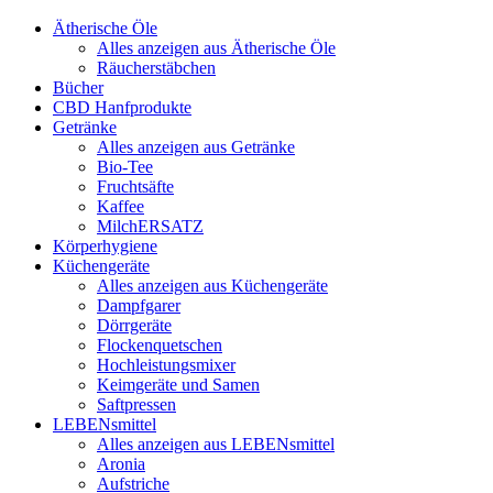
Ätherische Öle
Alles anzeigen aus Ätherische Öle
Räucherstäbchen
Bücher
CBD Hanfprodukte
Getränke
Alles anzeigen aus Getränke
Bio-Tee
Fruchtsäfte
Kaffee
MilchERSATZ
Körperhygiene
Küchengeräte
Alles anzeigen aus Küchengeräte
Dampfgarer
Dörrgeräte
Flockenquetschen
Hochleistungsmixer
Keimgeräte und Samen
Saftpressen
LEBENsmittel
Alles anzeigen aus LEBENsmittel
Aronia
Aufstriche