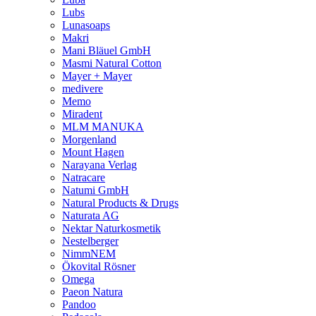
Lubs
Lunasoaps
Makri
Mani Bläuel GmbH
Masmi Natural Cotton
Mayer + Mayer
medivere
Memo
Miradent
MLM MANUKA
Morgenland
Mount Hagen
Narayana Verlag
Natracare
Natumi GmbH
Natural Products & Drugs
Naturata AG
Nektar Naturkosmetik
Nestelberger
NimmNEM
Ökovital Rösner
Omega
Paeon Natura
Pandoo