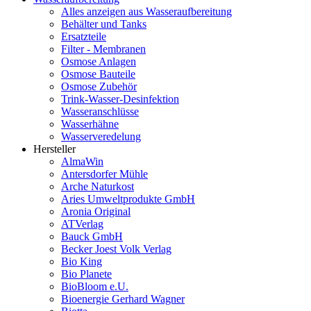
Alles anzeigen aus Wasseraufbereitung
Behälter und Tanks
Ersatzteile
Filter - Membranen
Osmose Anlagen
Osmose Bauteile
Osmose Zubehör
Trink-Wasser-Desinfektion
Wasseranschlüsse
Wasserhähne
Wasserveredelung
Hersteller
AlmaWin
Antersdorfer Mühle
Arche Naturkost
Aries Umweltprodukte GmbH
Aronia Original
ATVerlag
Bauck GmbH
Becker Joest Volk Verlag
Bio King
Bio Planete
BioBloom e.U.
Bioenergie Gerhard Wagner