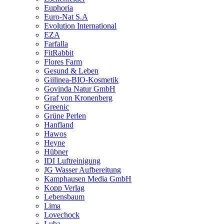
Euphoria
Euro-Nat S.A
Evolution International
EZA
Farfalla
FitRabbit
Flores Farm
Gesund & Leben
Giilinea-BIO-Kosmetik
Govinda Natur GmbH
Graf von Kronenberg
Greenic
Grüne Perlen
Hanfland
Hawos
Heyne
Hübner
IDI Luftreinigung
JG Wasser Aufbereitung
Kamphausen Media GmbH
Kopp Verlag
Lebensbaum
Lima
Lovechock
Luba