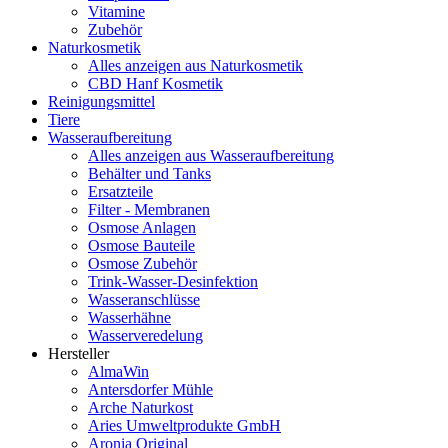
Vitamine
Zubehör
Naturkosmetik
Alles anzeigen aus Naturkosmetik
CBD Hanf Kosmetik
Reinigungsmittel
Tiere
Wasseraufbereitung
Alles anzeigen aus Wasseraufbereitung
Behälter und Tanks
Ersatzteile
Filter - Membranen
Osmose Anlagen
Osmose Bauteile
Osmose Zubehör
Trink-Wasser-Desinfektion
Wasseranschlüsse
Wasserhähne
Wasserveredelung
Hersteller
AlmaWin
Antersdorfer Mühle
Arche Naturkost
Aries Umweltprodukte GmbH
Aronia Original