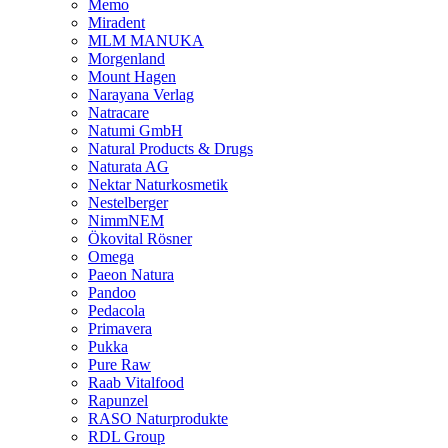
Memo
Miradent
MLM MANUKA
Morgenland
Mount Hagen
Narayana Verlag
Natracare
Natumi GmbH
Natural Products & Drugs
Naturata AG
Nektar Naturkosmetik
Nestelberger
NimmNEM
Ökovital Rösner
Omega
Paeon Natura
Pandoo
Pedacola
Primavera
Pukka
Pure Raw
Raab Vitalfood
Rapunzel
RASO Naturprodukte
RDL Group