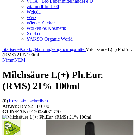
VITA - Bio Lebenmittelhandel e.U
vitalundfitmit100
Weleda
Werz
Wiener Zucker
Wolkenlos Kosmetik
Xucker
YAKSO Organic World
Startseite
Katalog
Nahrungsergänzungsmittel
Milchsäure L(+) Ph.Eur.
(RMS) 21% 100ml
NimmNEM
Milchsäure L(+) Ph.Eur.
(RMS) 21% 100ml
(0)
|
Rezension schreiben
Art.Nr.:
RMS21-F0100
GTIN/EAN:
9120084071770