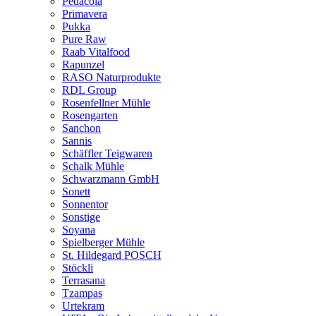
Pedacola
Primavera
Pukka
Pure Raw
Raab Vitalfood
Rapunzel
RASO Naturprodukte
RDL Group
Rosenfellner Mühle
Rosengarten
Sanchon
Sannis
Schäffler Teigwaren
Schalk Mühle
Schwarzmann GmbH
Sonett
Sonnentor
Sonstige
Soyana
Spielberger Mühle
St. Hildegard POSCH
Stöckli
Terrasana
Tzampas
Urtekram