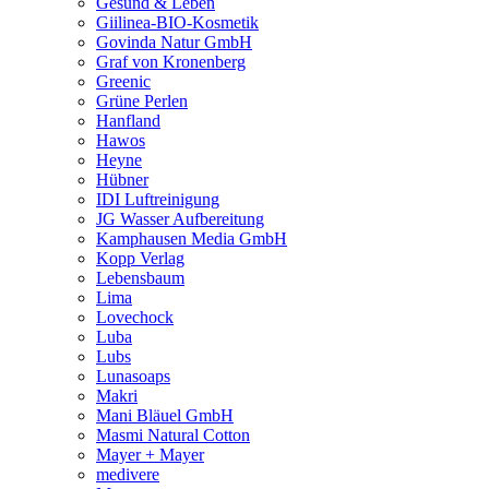
Gesund & Leben
Giilinea-BIO-Kosmetik
Govinda Natur GmbH
Graf von Kronenberg
Greenic
Grüne Perlen
Hanfland
Hawos
Heyne
Hübner
IDI Luftreinigung
JG Wasser Aufbereitung
Kamphausen Media GmbH
Kopp Verlag
Lebensbaum
Lima
Lovechock
Luba
Lubs
Lunasoaps
Makri
Mani Bläuel GmbH
Masmi Natural Cotton
Mayer + Mayer
medivere