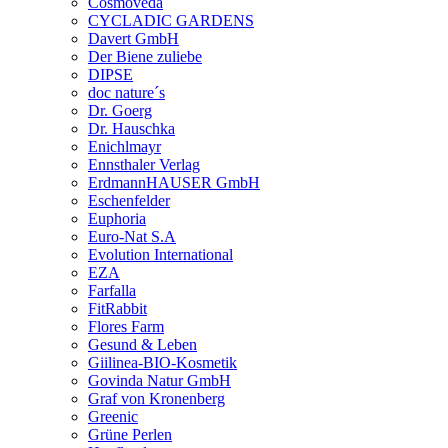
Cosmoveda
CYCLADIC GARDENS
Davert GmbH
Der Biene zuliebe
DIPSE
doc nature´s
Dr. Goerg
Dr. Hauschka
Enichlmayr
Ennsthaler Verlag
ErdmannHAUSER GmbH
Eschenfelder
Euphoria
Euro-Nat S.A
Evolution International
EZA
Farfalla
FitRabbit
Flores Farm
Gesund & Leben
Giilinea-BIO-Kosmetik
Govinda Natur GmbH
Graf von Kronenberg
Greenic
Grüne Perlen