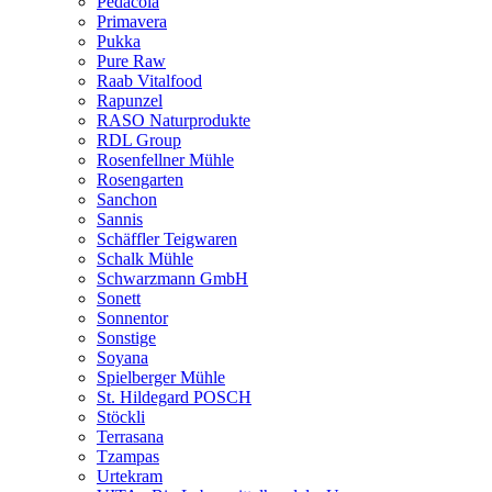
Pedacola
Primavera
Pukka
Pure Raw
Raab Vitalfood
Rapunzel
RASO Naturprodukte
RDL Group
Rosenfellner Mühle
Rosengarten
Sanchon
Sannis
Schäffler Teigwaren
Schalk Mühle
Schwarzmann GmbH
Sonett
Sonnentor
Sonstige
Soyana
Spielberger Mühle
St. Hildegard POSCH
Stöckli
Terrasana
Tzampas
Urtekram