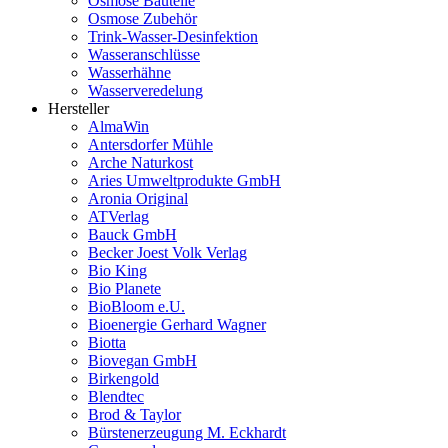
Osmose Bauteile
Osmose Zubehör
Trink-Wasser-Desinfektion
Wasseranschlüsse
Wasserhähne
Wasserveredelung
Hersteller
AlmaWin
Antersdorfer Mühle
Arche Naturkost
Aries Umweltprodukte GmbH
Aronia Original
ATVerlag
Bauck GmbH
Becker Joest Volk Verlag
Bio King
Bio Planete
BioBloom e.U.
Bioenergie Gerhard Wagner
Biotta
Biovegan GmbH
Birkengold
Blendtec
Brod & Taylor
Bürstenerzeugung M. Eckhardt