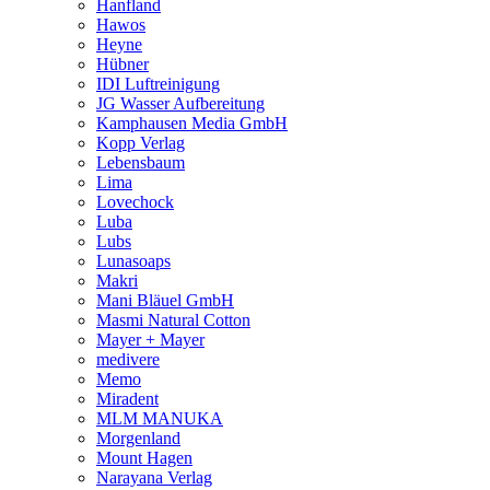
Hanfland
Hawos
Heyne
Hübner
IDI Luftreinigung
JG Wasser Aufbereitung
Kamphausen Media GmbH
Kopp Verlag
Lebensbaum
Lima
Lovechock
Luba
Lubs
Lunasoaps
Makri
Mani Bläuel GmbH
Masmi Natural Cotton
Mayer + Mayer
medivere
Memo
Miradent
MLM MANUKA
Morgenland
Mount Hagen
Narayana Verlag