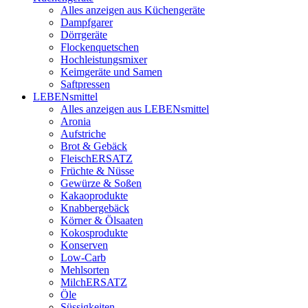
Alles anzeigen aus Küchengeräte
Dampfgarer
Dörrgeräte
Flockenquetschen
Hochleistungsmixer
Keimgeräte und Samen
Saftpressen
LEBENsmittel
Alles anzeigen aus LEBENsmittel
Aronia
Aufstriche
Brot & Gebäck
FleischERSATZ
Früchte & Nüsse
Gewürze & Soßen
Kakaoprodukte
Knabbergebäck
Körner & Ölsaaten
Kokosprodukte
Konserven
Low-Carb
Mehlsorten
MilchERSATZ
Öle
Süssigkeiten