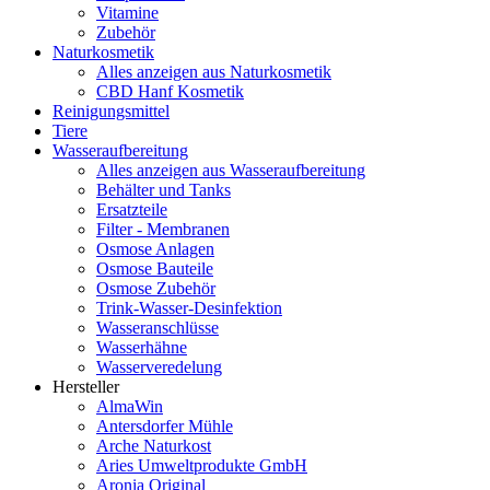
Vitamine
Zubehör
Naturkosmetik
Alles anzeigen aus Naturkosmetik
CBD Hanf Kosmetik
Reinigungsmittel
Tiere
Wasseraufbereitung
Alles anzeigen aus Wasseraufbereitung
Behälter und Tanks
Ersatzteile
Filter - Membranen
Osmose Anlagen
Osmose Bauteile
Osmose Zubehör
Trink-Wasser-Desinfektion
Wasseranschlüsse
Wasserhähne
Wasserveredelung
Hersteller
AlmaWin
Antersdorfer Mühle
Arche Naturkost
Aries Umweltprodukte GmbH
Aronia Original