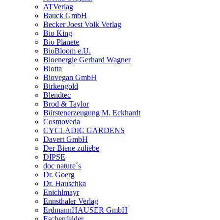
ATVerlag
Bauck GmbH
Becker Joest Volk Verlag
Bio King
Bio Planete
BioBloom e.U.
Bioenergie Gerhard Wagner
Biotta
Biovegan GmbH
Birkengold
Blendtec
Brod & Taylor
Bürstenerzeugung M. Eckhardt
Cosmoveda
CYCLADIC GARDENS
Davert GmbH
Der Biene zuliebe
DIPSE
doc nature´s
Dr. Goerg
Dr. Hauschka
Enichlmayr
Ennsthaler Verlag
ErdmannHAUSER GmbH
Eschenfelder