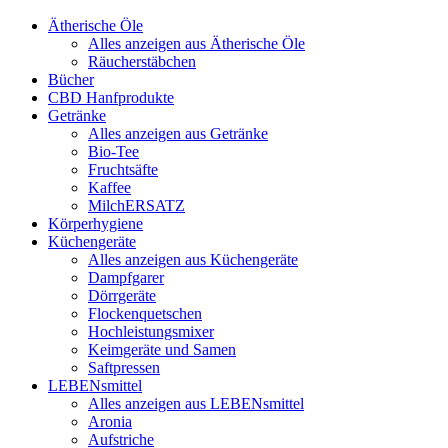
Ätherische Öle
Alles anzeigen aus Ätherische Öle
Räucherstäbchen
Bücher
CBD Hanfprodukte
Getränke
Alles anzeigen aus Getränke
Bio-Tee
Fruchtsäfte
Kaffee
MilchERSATZ
Körperhygiene
Küchengeräte
Alles anzeigen aus Küchengeräte
Dampfgarer
Dörrgeräte
Flockenquetschen
Hochleistungsmixer
Keimgeräte und Samen
Saftpressen
LEBENsmittel
Alles anzeigen aus LEBENsmittel
Aronia
Aufstriche