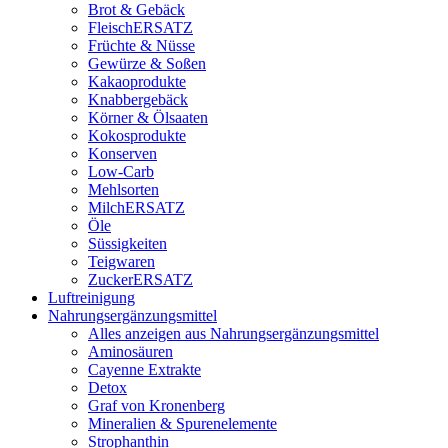
Brot & Gebäck
FleischERSATZ
Früchte & Nüsse
Gewürze & Soßen
Kakaoprodukte
Knabbergebäck
Körner & Ölsaaten
Kokosprodukte
Konserven
Low-Carb
Mehlsorten
MilchERSATZ
Öle
Süssigkeiten
Teigwaren
ZuckerERSATZ
Luftreinigung
Nahrungsergänzungsmittel
Alles anzeigen aus Nahrungsergänzungsmittel
Aminosäuren
Cayenne Extrakte
Detox
Graf von Kronenberg
Mineralien & Spurenelemente
Strophanthin