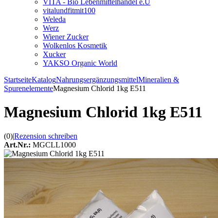
VITA - Bio Lebenmittelhandel e.U
vitalundfitmit100
Weleda
Werz
Wiener Zucker
Wolkenlos Kosmetik
Xucker
YAKSO Organic World
Startseite
Katalog
Nahrungsergänzungsmittel
Mineralien &
Spurenelemente
Magnesium Chlorid 1kg E511
Magnesium Chlorid 1kg E511
(0)
|
Rezension schreiben
Art.Nr.:
MGCLL1000