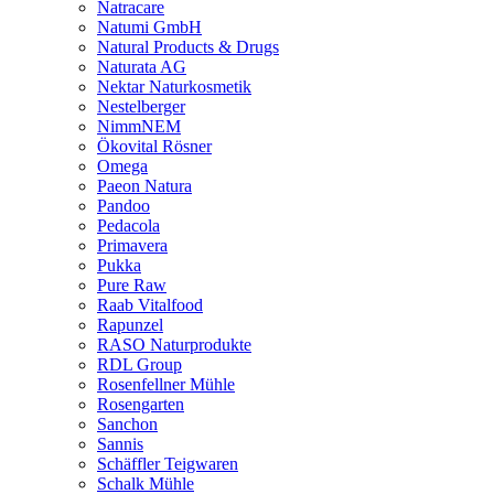
Natracare
Natumi GmbH
Natural Products & Drugs
Naturata AG
Nektar Naturkosmetik
Nestelberger
NimmNEM
Ökovital Rösner
Omega
Paeon Natura
Pandoo
Pedacola
Primavera
Pukka
Pure Raw
Raab Vitalfood
Rapunzel
RASO Naturprodukte
RDL Group
Rosenfellner Mühle
Rosengarten
Sanchon
Sannis
Schäffler Teigwaren
Schalk Mühle