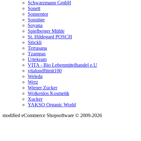
Schwarzmann GmbH
Sonett
Sonnentor
Sonstige
Soyana
Spielberger Mühle
St. Hildegard POSCH
Stöckli
Terrasana
Tzampas
Urtekram
VITA - Bio Lebenmittelhandel e.U
vitalundfitmit100
Weleda
Werz
Wiener Zucker
Wolkenlos Kosmetik
Xucker
YAKSO Organic World
mod
ified eCommerce Shopsoftware © 2009-2026