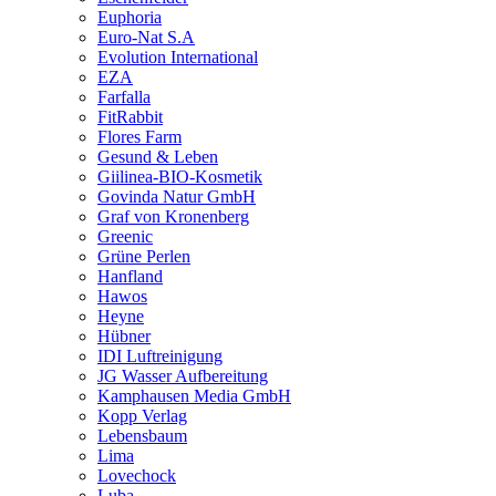
Euphoria
Euro-Nat S.A
Evolution International
EZA
Farfalla
FitRabbit
Flores Farm
Gesund & Leben
Giilinea-BIO-Kosmetik
Govinda Natur GmbH
Graf von Kronenberg
Greenic
Grüne Perlen
Hanfland
Hawos
Heyne
Hübner
IDI Luftreinigung
JG Wasser Aufbereitung
Kamphausen Media GmbH
Kopp Verlag
Lebensbaum
Lima
Lovechock
Luba