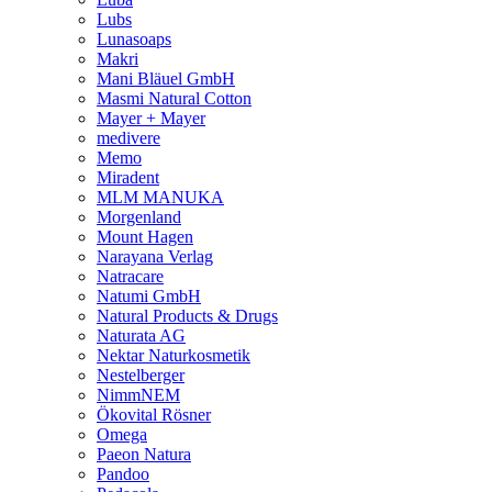
Lubs
Lunasoaps
Makri
Mani Bläuel GmbH
Masmi Natural Cotton
Mayer + Mayer
medivere
Memo
Miradent
MLM MANUKA
Morgenland
Mount Hagen
Narayana Verlag
Natracare
Natumi GmbH
Natural Products & Drugs
Naturata AG
Nektar Naturkosmetik
Nestelberger
NimmNEM
Ökovital Rösner
Omega
Paeon Natura
Pandoo