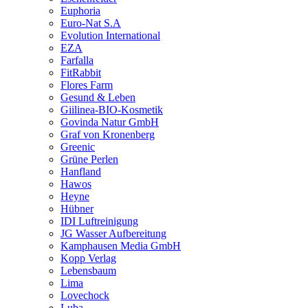
Euphoria
Euro-Nat S.A
Evolution International
EZA
Farfalla
FitRabbit
Flores Farm
Gesund & Leben
Giilinea-BIO-Kosmetik
Govinda Natur GmbH
Graf von Kronenberg
Greenic
Grüne Perlen
Hanfland
Hawos
Heyne
Hübner
IDI Luftreinigung
JG Wasser Aufbereitung
Kamphausen Media GmbH
Kopp Verlag
Lebensbaum
Lima
Lovechock
Luba