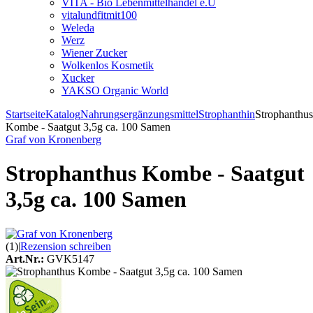
VITA - Bio Lebenmittelhandel e.U
vitalundfitmit100
Weleda
Werz
Wiener Zucker
Wolkenlos Kosmetik
Xucker
YAKSO Organic World
Startseite
Katalog
Nahrungsergänzungsmittel
Strophanthin
Strophanthus
Kombe - Saatgut 3,5g ca. 100 Samen
Graf von Kronenberg
Strophanthus Kombe - Saatgut
3,5g ca. 100 Samen
(1)
|
Rezension schreiben
Art.Nr.:
GVK5147