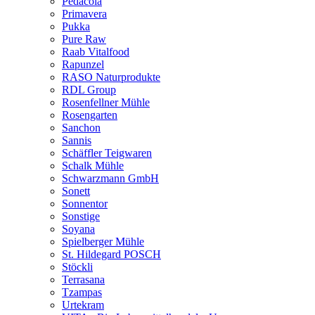
Pedacola
Primavera
Pukka
Pure Raw
Raab Vitalfood
Rapunzel
RASO Naturprodukte
RDL Group
Rosenfellner Mühle
Rosengarten
Sanchon
Sannis
Schäffler Teigwaren
Schalk Mühle
Schwarzmann GmbH
Sonett
Sonnentor
Sonstige
Soyana
Spielberger Mühle
St. Hildegard POSCH
Stöckli
Terrasana
Tzampas
Urtekram