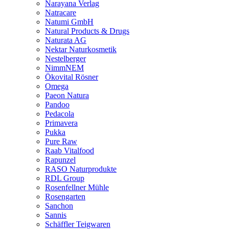
Narayana Verlag
Natracare
Natumi GmbH
Natural Products & Drugs
Naturata AG
Nektar Naturkosmetik
Nestelberger
NimmNEM
Ökovital Rösner
Omega
Paeon Natura
Pandoo
Pedacola
Primavera
Pukka
Pure Raw
Raab Vitalfood
Rapunzel
RASO Naturprodukte
RDL Group
Rosenfellner Mühle
Rosengarten
Sanchon
Sannis
Schäffler Teigwaren