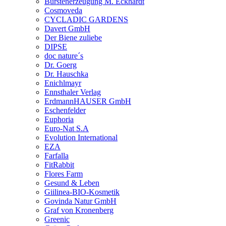
Bürstenerzeugung M. Eckhardt
Cosmoveda
CYCLADIC GARDENS
Davert GmbH
Der Biene zuliebe
DIPSE
doc nature´s
Dr. Goerg
Dr. Hauschka
Enichlmayr
Ennsthaler Verlag
ErdmannHAUSER GmbH
Eschenfelder
Euphoria
Euro-Nat S.A
Evolution International
EZA
Farfalla
FitRabbit
Flores Farm
Gesund & Leben
Giilinea-BIO-Kosmetik
Govinda Natur GmbH
Graf von Kronenberg
Greenic