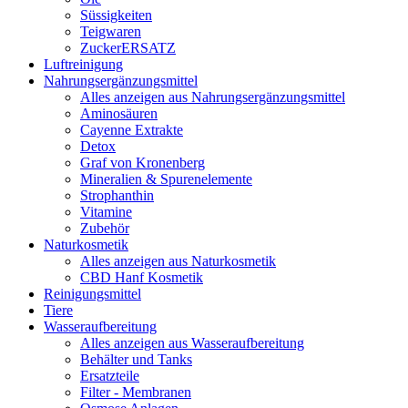
Süssigkeiten
Teigwaren
ZuckerERSATZ
Luftreinigung
Nahrungsergänzungsmittel
Alles anzeigen aus Nahrungsergänzungsmittel
Aminosäuren
Cayenne Extrakte
Detox
Graf von Kronenberg
Mineralien & Spurenelemente
Strophanthin
Vitamine
Zubehör
Naturkosmetik
Alles anzeigen aus Naturkosmetik
CBD Hanf Kosmetik
Reinigungsmittel
Tiere
Wasseraufbereitung
Alles anzeigen aus Wasseraufbereitung
Behälter und Tanks
Ersatzteile
Filter - Membranen