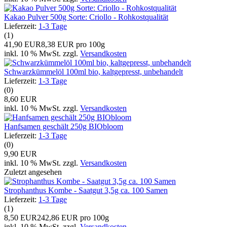
Kakao Pulver 500g Sorte: Criollo - Rohkostqualität
Lieferzeit:
1-3 Tage
(1)
41,90 EUR
8,38 EUR pro 100g
inkl. 10 % MwSt. zzgl.
Versandkosten
Schwarzkümmelöl 100ml bio, kaltgepresst, unbehandelt
Lieferzeit:
1-3 Tage
(0)
8,60 EUR
inkl. 10 % MwSt. zzgl.
Versandkosten
Hanfsamen geschält 250g BIObloom
Lieferzeit:
1-3 Tage
(0)
9,90 EUR
inkl. 10 % MwSt. zzgl.
Versandkosten
Zuletzt angesehen
Strophanthus Kombe - Saatgut 3,5g ca. 100 Samen
Lieferzeit:
1-3 Tage
(1)
8,50 EUR
242,86 EUR pro 100g
inkl. 10 % MwSt. zzgl.
Versandkosten