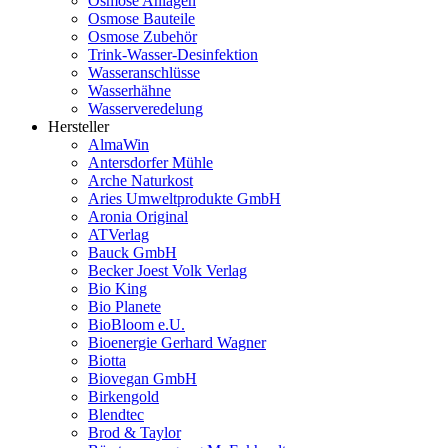
Osmose Anlagen
Osmose Bauteile
Osmose Zubehör
Trink-Wasser-Desinfektion
Wasseranschlüsse
Wasserhähne
Wasserveredelung
Hersteller
AlmaWin
Antersdorfer Mühle
Arche Naturkost
Aries Umweltprodukte GmbH
Aronia Original
ATVerlag
Bauck GmbH
Becker Joest Volk Verlag
Bio King
Bio Planete
BioBloom e.U.
Bioenergie Gerhard Wagner
Biotta
Biovegan GmbH
Birkengold
Blendtec
Brod & Taylor