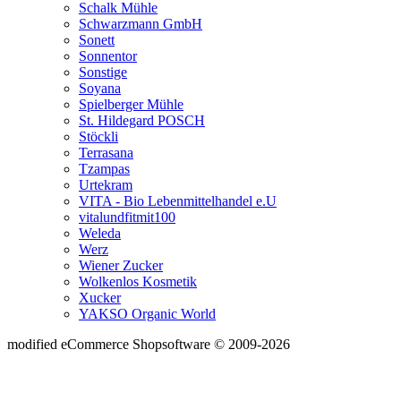
Schalk Mühle
Schwarzmann GmbH
Sonett
Sonnentor
Sonstige
Soyana
Spielberger Mühle
St. Hildegard POSCH
Stöckli
Terrasana
Tzampas
Urtekram
VITA - Bio Lebenmittelhandel e.U
vitalundfitmit100
Weleda
Werz
Wiener Zucker
Wolkenlos Kosmetik
Xucker
YAKSO Organic World
mod
ified eCommerce Shopsoftware © 2009-2026