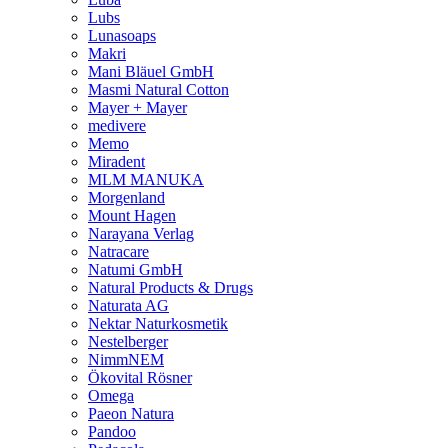
Lubs
Lunasoaps
Makri
Mani Bläuel GmbH
Masmi Natural Cotton
Mayer + Mayer
medivere
Memo
Miradent
MLM MANUKA
Morgenland
Mount Hagen
Narayana Verlag
Natracare
Natumi GmbH
Natural Products & Drugs
Naturata AG
Nektar Naturkosmetik
Nestelberger
NimmNEM
Ökovital Rösner
Omega
Paeon Natura
Pandoo