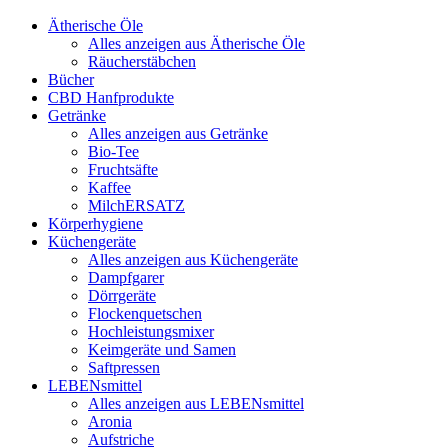
Ätherische Öle
Alles anzeigen aus Ätherische Öle
Räucherstäbchen
Bücher
CBD Hanfprodukte
Getränke
Alles anzeigen aus Getränke
Bio-Tee
Fruchtsäfte
Kaffee
MilchERSATZ
Körperhygiene
Küchengeräte
Alles anzeigen aus Küchengeräte
Dampfgarer
Dörrgeräte
Flockenquetschen
Hochleistungsmixer
Keimgeräte und Samen
Saftpressen
LEBENsmittel
Alles anzeigen aus LEBENsmittel
Aronia
Aufstriche