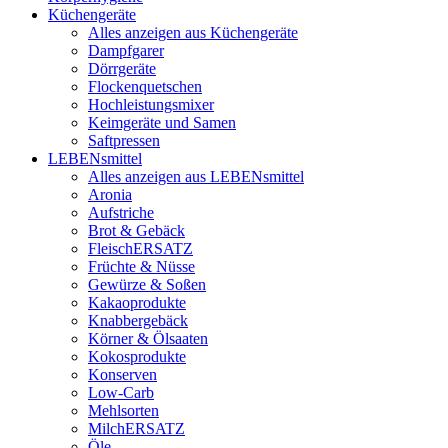
Küchengeräte
Alles anzeigen aus Küchengeräte
Dampfgarer
Dörrgeräte
Flockenquetschen
Hochleistungsmixer
Keimgeräte und Samen
Saftpressen
LEBENsmittel
Alles anzeigen aus LEBENsmittel
Aronia
Aufstriche
Brot & Gebäck
FleischERSATZ
Früchte & Nüsse
Gewürze & Soßen
Kakaoprodukte
Knabbergebäck
Körner & Ölsaaten
Kokosprodukte
Konserven
Low-Carb
Mehlsorten
MilchERSATZ
Öle