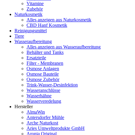
Vitamine
Zubehör
Naturkosmetik
Alles anzeigen aus Naturkosmetik
CBD Hanf Kosmetik
Reinigungsmittel
Tiere
Wasseraufbereitung
Alles anzeigen aus Wasseraufbereitung
Behälter und Tanks
Ersatzteile
Filter - Membranen
Osmose Anlagen
Osmose Bauteile
Osmose Zubehör
Trink-Wasser-Desinfektion
Wasseranschlüsse
Wasserhähne
Wasserveredelung
Hersteller
AlmaWin
Antersdorfer Mühle
Arche Naturkost
Aries Umweltprodukte GmbH
Aronia Original