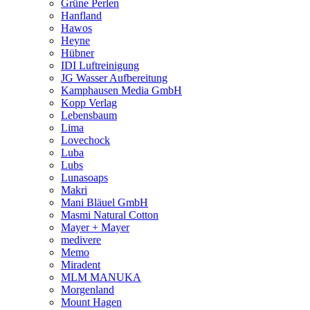
Grüne Perlen
Hanfland
Hawos
Heyne
Hübner
IDI Luftreinigung
JG Wasser Aufbereitung
Kamphausen Media GmbH
Kopp Verlag
Lebensbaum
Lima
Lovechock
Luba
Lubs
Lunasoaps
Makri
Mani Bläuel GmbH
Masmi Natural Cotton
Mayer + Mayer
medivere
Memo
Miradent
MLM MANUKA
Morgenland
Mount Hagen