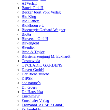
ATVerlag
Bauck GmbH
Becker Joest Volk Verlag
Bio King
Bio Planete
BioBloom e.U.
Bioenergie Gerhard Wagner
Biotta
Biovegan GmbH
Birkengold
Blendtec
Brod & Taylor
Bürstenerzeugung M. Eckhardt
Cosmoveda
CYCLADIC GARDENS
Davert GmbH
Der Biene zuliebe
DIPSE
doc nature´s
Dr. Goerg
Dr. Hauschka
Enichlmayr
Ennsthaler Verlag
ErdmannHAUSER GmbH
Eschenfelder