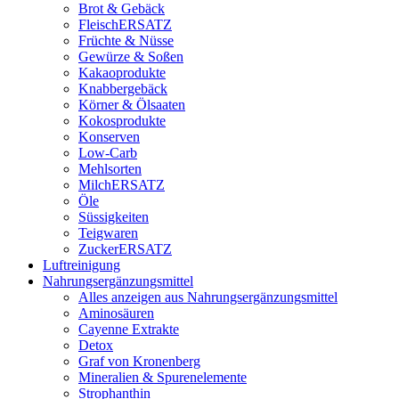
Brot & Gebäck
FleischERSATZ
Früchte & Nüsse
Gewürze & Soßen
Kakaoprodukte
Knabbergebäck
Körner & Ölsaaten
Kokosprodukte
Konserven
Low-Carb
Mehlsorten
MilchERSATZ
Öle
Süssigkeiten
Teigwaren
ZuckerERSATZ
Luftreinigung
Nahrungsergänzungsmittel
Alles anzeigen aus Nahrungsergänzungsmittel
Aminosäuren
Cayenne Extrakte
Detox
Graf von Kronenberg
Mineralien & Spurenelemente
Strophanthin