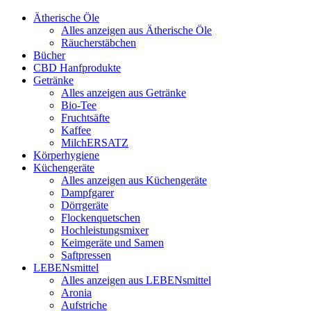
Ätherische Öle
Alles anzeigen aus Ätherische Öle
Räucherstäbchen
Bücher
CBD Hanfprodukte
Getränke
Alles anzeigen aus Getränke
Bio-Tee
Fruchtsäfte
Kaffee
MilchERSATZ
Körperhygiene
Küchengeräte
Alles anzeigen aus Küchengeräte
Dampfgarer
Dörrgeräte
Flockenquetschen
Hochleistungsmixer
Keimgeräte und Samen
Saftpressen
LEBENsmittel
Alles anzeigen aus LEBENsmittel
Aronia
Aufstriche