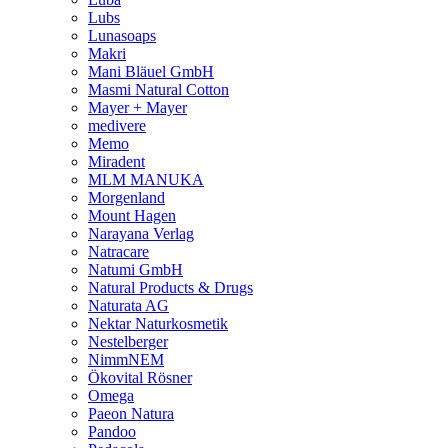
Lubs
Lunasoaps
Makri
Mani Bläuel GmbH
Masmi Natural Cotton
Mayer + Mayer
medivere
Memo
Miradent
MLM MANUKA
Morgenland
Mount Hagen
Narayana Verlag
Natracare
Natumi GmbH
Natural Products & Drugs
Naturata AG
Nektar Naturkosmetik
Nestelberger
NimmNEM
Ökovital Rösner
Omega
Paeon Natura
Pandoo