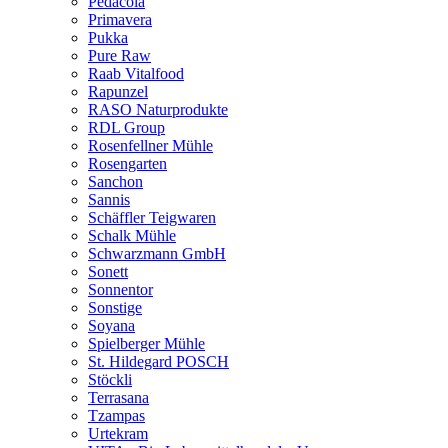
Pedacola
Primavera
Pukka
Pure Raw
Raab Vitalfood
Rapunzel
RASO Naturprodukte
RDL Group
Rosenfellner Mühle
Rosengarten
Sanchon
Sannis
Schäffler Teigwaren
Schalk Mühle
Schwarzmann GmbH
Sonett
Sonnentor
Sonstige
Soyana
Spielberger Mühle
St. Hildegard POSCH
Stöckli
Terrasana
Tzampas
Urtekram