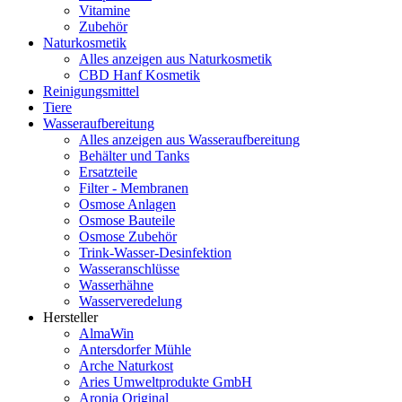
Vitamine
Zubehör
Naturkosmetik
Alles anzeigen aus Naturkosmetik
CBD Hanf Kosmetik
Reinigungsmittel
Tiere
Wasseraufbereitung
Alles anzeigen aus Wasseraufbereitung
Behälter und Tanks
Ersatzteile
Filter - Membranen
Osmose Anlagen
Osmose Bauteile
Osmose Zubehör
Trink-Wasser-Desinfektion
Wasseranschlüsse
Wasserhähne
Wasserveredelung
Hersteller
AlmaWin
Antersdorfer Mühle
Arche Naturkost
Aries Umweltprodukte GmbH
Aronia Original