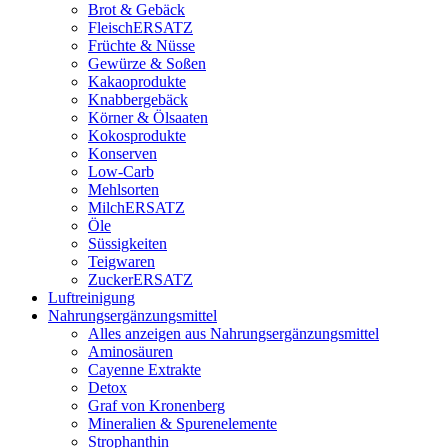
Brot & Gebäck
FleischERSATZ
Früchte & Nüsse
Gewürze & Soßen
Kakaoprodukte
Knabbergebäck
Körner & Ölsaaten
Kokosprodukte
Konserven
Low-Carb
Mehlsorten
MilchERSATZ
Öle
Süssigkeiten
Teigwaren
ZuckerERSATZ
Luftreinigung
Nahrungsergänzungsmittel
Alles anzeigen aus Nahrungsergänzungsmittel
Aminosäuren
Cayenne Extrakte
Detox
Graf von Kronenberg
Mineralien & Spurenelemente
Strophanthin