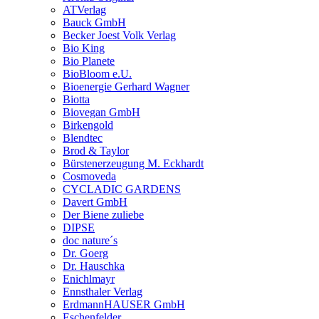
ATVerlag
Bauck GmbH
Becker Joest Volk Verlag
Bio King
Bio Planete
BioBloom e.U.
Bioenergie Gerhard Wagner
Biotta
Biovegan GmbH
Birkengold
Blendtec
Brod & Taylor
Bürstenerzeugung M. Eckhardt
Cosmoveda
CYCLADIC GARDENS
Davert GmbH
Der Biene zuliebe
DIPSE
doc nature´s
Dr. Goerg
Dr. Hauschka
Enichlmayr
Ennsthaler Verlag
ErdmannHAUSER GmbH
Eschenfelder