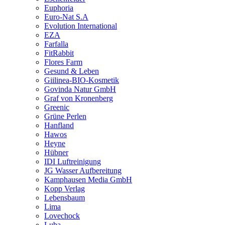
Euphoria
Euro-Nat S.A
Evolution International
EZA
Farfalla
FitRabbit
Flores Farm
Gesund & Leben
Giilinea-BIO-Kosmetik
Govinda Natur GmbH
Graf von Kronenberg
Greenic
Grüne Perlen
Hanfland
Hawos
Heyne
Hübner
IDI Luftreinigung
JG Wasser Aufbereitung
Kamphausen Media GmbH
Kopp Verlag
Lebensbaum
Lima
Lovechock
Luba