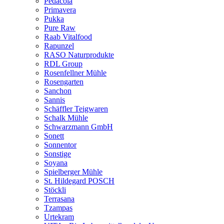
Pedacola
Primavera
Pukka
Pure Raw
Raab Vitalfood
Rapunzel
RASO Naturprodukte
RDL Group
Rosenfellner Mühle
Rosengarten
Sanchon
Sannis
Schäffler Teigwaren
Schalk Mühle
Schwarzmann GmbH
Sonett
Sonnentor
Sonstige
Soyana
Spielberger Mühle
St. Hildegard POSCH
Stöckli
Terrasana
Tzampas
Urtekram