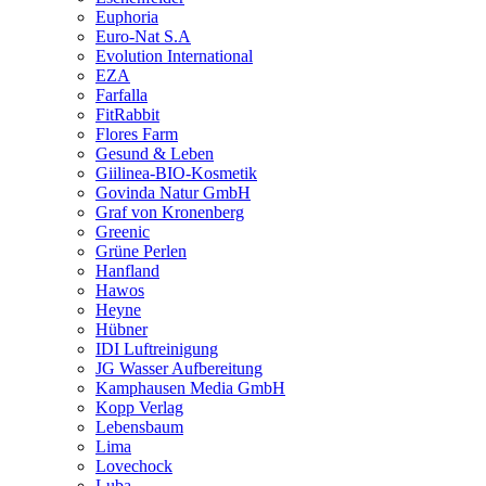
Euphoria
Euro-Nat S.A
Evolution International
EZA
Farfalla
FitRabbit
Flores Farm
Gesund & Leben
Giilinea-BIO-Kosmetik
Govinda Natur GmbH
Graf von Kronenberg
Greenic
Grüne Perlen
Hanfland
Hawos
Heyne
Hübner
IDI Luftreinigung
JG Wasser Aufbereitung
Kamphausen Media GmbH
Kopp Verlag
Lebensbaum
Lima
Lovechock
Luba