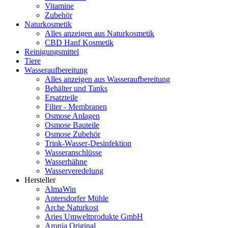
Vitamine
Zubehör
Naturkosmetik
Alles anzeigen aus Naturkosmetik
CBD Hanf Kosmetik
Reinigungsmittel
Tiere
Wasseraufbereitung
Alles anzeigen aus Wasseraufbereitung
Behälter und Tanks
Ersatzteile
Filter - Membranen
Osmose Anlagen
Osmose Bauteile
Osmose Zubehör
Trink-Wasser-Desinfektion
Wasseranschlüsse
Wasserhähne
Wasserveredelung
Hersteller
AlmaWin
Antersdorfer Mühle
Arche Naturkost
Aries Umweltprodukte GmbH
Aronia Original