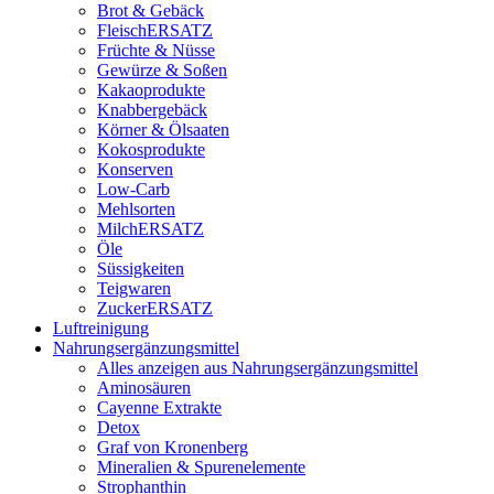
Brot & Gebäck
FleischERSATZ
Früchte & Nüsse
Gewürze & Soßen
Kakaoprodukte
Knabbergebäck
Körner & Ölsaaten
Kokosprodukte
Konserven
Low-Carb
Mehlsorten
MilchERSATZ
Öle
Süssigkeiten
Teigwaren
ZuckerERSATZ
Luftreinigung
Nahrungsergänzungsmittel
Alles anzeigen aus Nahrungsergänzungsmittel
Aminosäuren
Cayenne Extrakte
Detox
Graf von Kronenberg
Mineralien & Spurenelemente
Strophanthin