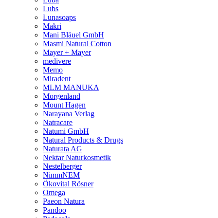
Lubs
Lunasoaps
Makri
Mani Bläuel GmbH
Masmi Natural Cotton
Mayer + Mayer
medivere
Memo
Miradent
MLM MANUKA
Morgenland
Mount Hagen
Narayana Verlag
Natracare
Natumi GmbH
Natural Products & Drugs
Naturata AG
Nektar Naturkosmetik
Nestelberger
NimmNEM
Ökovital Rösner
Omega
Paeon Natura
Pandoo