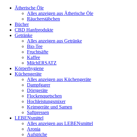
Ätherische Öle
Alles anzeigen aus Ätherische Öle
Räucherstäbchen
Bücher
CBD Hanfprodukte
Getränke
Alles anzeigen aus Getränke
Bio-Tee
Fruchtsäfte
Kaffee
MilchERSATZ
Körperhygiene
Küchengeräte
Alles anzeigen aus Küchengeräte
Dampfgarer
Dörrgeräte
Flockenquetschen
Hochleistungsmixer
Keimgeräte und Samen
Saftpressen
LEBENsmittel
Alles anzeigen aus LEBENsmittel
Aronia
Aufstriche