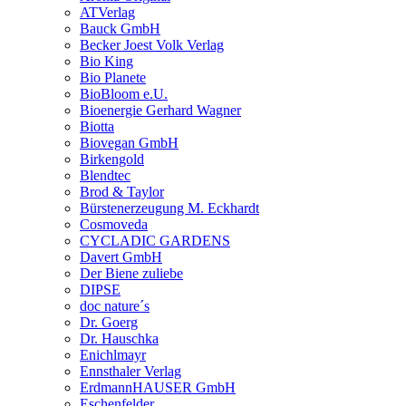
ATVerlag
Bauck GmbH
Becker Joest Volk Verlag
Bio King
Bio Planete
BioBloom e.U.
Bioenergie Gerhard Wagner
Biotta
Biovegan GmbH
Birkengold
Blendtec
Brod & Taylor
Bürstenerzeugung M. Eckhardt
Cosmoveda
CYCLADIC GARDENS
Davert GmbH
Der Biene zuliebe
DIPSE
doc nature´s
Dr. Goerg
Dr. Hauschka
Enichlmayr
Ennsthaler Verlag
ErdmannHAUSER GmbH
Eschenfelder