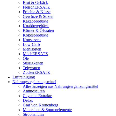
Brot & Gebäck
FleischERSATZ
Früchte & Nüsse
Gewürze & Soßen
Kakaoprodukte
Knabbergebäck
Körner & Ölsaaten
Kokosprodukte
Konserven
Low-Carb
Mehlsorten
MilchERSATZ
Öle
Süssigkeiten
Teigwaren
ZuckerERSATZ
Luftreinigung
Nahrungsergänzungsmittel
Alles anzeigen aus Nahrungsergänzungsmittel
Aminosäuren
Cayenne Extrakte
Detox
Graf von Kronenberg
Mineralien & Spurenelemente
Strophanthin