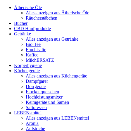
Ätherische Öle
Alles anzeigen aus Ätherische Öle
Räucherstäbchen
Bücher
CBD Hanfprodukte
Getränke
Alles anzeigen aus Getränke
Bio-Tee
Fruchtsäfte
Kaffee
MilchERSATZ
Körperhygiene
Küchengeräte
Alles anzeigen aus Küchengeräte
Dampfgarer
Dörrgeräte
Flockenquetschen
Hochleistungsmixer
Keimgeräte und Samen
Saftpressen
LEBENsmittel
Alles anzeigen aus LEBENsmittel
Aronia
Aufstriche