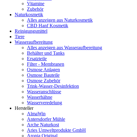
Vitamine
Zubehör
Naturkosmetik
Alles anzeigen aus Naturkosmetik
CBD Hanf Kosmetik
Reinigungsmittel
Tiere
Wasseraufbereitung
Alles anzeigen aus Wasseraufbereitung
Behälter und Tanks
Ersatzteile
Filter - Membranen
Osmose Anlagen
Osmose Bauteile
Osmose Zubehör
Trink-Wasser-Desinfektion
Wasseranschlüsse
Wasserhähne
Wasserveredelung
Hersteller
AlmaWin
Antersdorfer Mühle
Arche Naturkost
Aries Umweltprodukte GmbH
Aronia Original