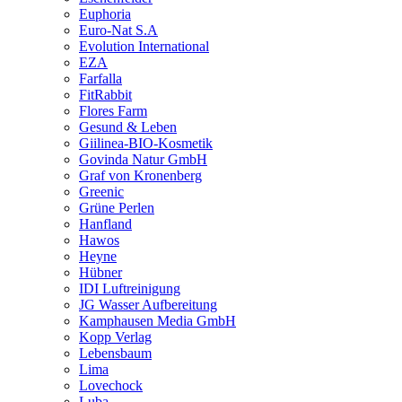
Euphoria
Euro-Nat S.A
Evolution International
EZA
Farfalla
FitRabbit
Flores Farm
Gesund & Leben
Giilinea-BIO-Kosmetik
Govinda Natur GmbH
Graf von Kronenberg
Greenic
Grüne Perlen
Hanfland
Hawos
Heyne
Hübner
IDI Luftreinigung
JG Wasser Aufbereitung
Kamphausen Media GmbH
Kopp Verlag
Lebensbaum
Lima
Lovechock
Luba