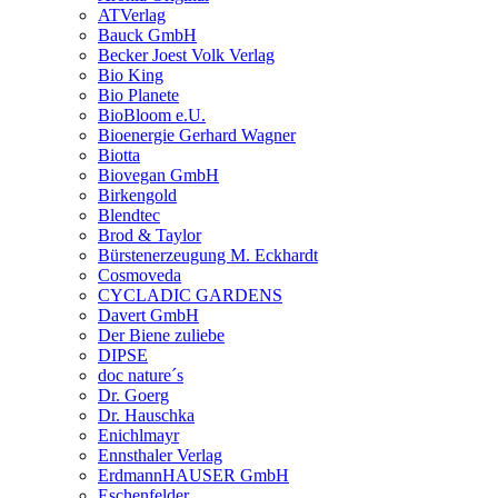
ATVerlag
Bauck GmbH
Becker Joest Volk Verlag
Bio King
Bio Planete
BioBloom e.U.
Bioenergie Gerhard Wagner
Biotta
Biovegan GmbH
Birkengold
Blendtec
Brod & Taylor
Bürstenerzeugung M. Eckhardt
Cosmoveda
CYCLADIC GARDENS
Davert GmbH
Der Biene zuliebe
DIPSE
doc nature´s
Dr. Goerg
Dr. Hauschka
Enichlmayr
Ennsthaler Verlag
ErdmannHAUSER GmbH
Eschenfelder