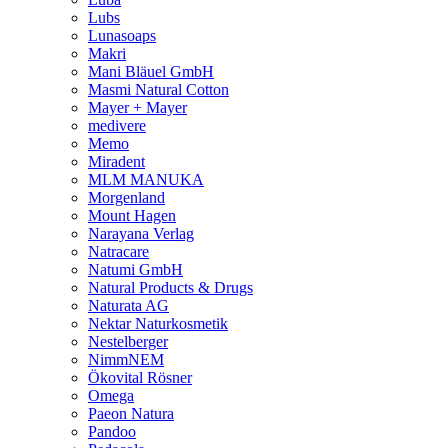
Lubs
Lunasoaps
Makri
Mani Bläuel GmbH
Masmi Natural Cotton
Mayer + Mayer
medivere
Memo
Miradent
MLM MANUKA
Morgenland
Mount Hagen
Narayana Verlag
Natracare
Natumi GmbH
Natural Products & Drugs
Naturata AG
Nektar Naturkosmetik
Nestelberger
NimmNEM
Ökovital Rösner
Omega
Paeon Natura
Pandoo