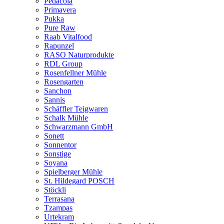
Pedacola
Primavera
Pukka
Pure Raw
Raab Vitalfood
Rapunzel
RASO Naturprodukte
RDL Group
Rosenfellner Mühle
Rosengarten
Sanchon
Sannis
Schäffler Teigwaren
Schalk Mühle
Schwarzmann GmbH
Sonett
Sonnentor
Sonstige
Soyana
Spielberger Mühle
St. Hildegard POSCH
Stöckli
Terrasana
Tzampas
Urtekram