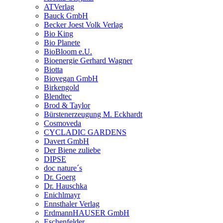
ATVerlag
Bauck GmbH
Becker Joest Volk Verlag
Bio King
Bio Planete
BioBloom e.U.
Bioenergie Gerhard Wagner
Biotta
Biovegan GmbH
Birkengold
Blendtec
Brod & Taylor
Bürstenerzeugung M. Eckhardt
Cosmoveda
CYCLADIC GARDENS
Davert GmbH
Der Biene zuliebe
DIPSE
doc nature´s
Dr. Goerg
Dr. Hauschka
Enichlmayr
Ennsthaler Verlag
ErdmannHAUSER GmbH
Eschenfelder