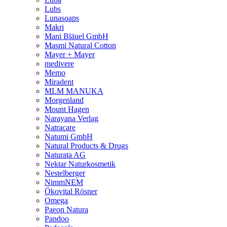
Lubs
Lunasoaps
Makri
Mani Bläuel GmbH
Masmi Natural Cotton
Mayer + Mayer
medivere
Memo
Miradent
MLM MANUKA
Morgenland
Mount Hagen
Narayana Verlag
Natracare
Natumi GmbH
Natural Products & Drugs
Naturata AG
Nektar Naturkosmetik
Nestelberger
NimmNEM
Ökovital Rösner
Omega
Paeon Natura
Pandoo