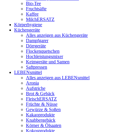
Bio-Tee
Fruchtsäfte
Kaffee
MilchERSATZ
Körperhygiene
Küchengeräte
Alles anzeigen aus Küchengeräte
Dampfgarer
Dörrgeräte
Flockenquetschen
Hochleistungsmixer
Keimgeräte und Samen
Saftpressen
LEBENsmittel
Alles anzeigen aus LEBENsmittel
Aronia
Aufstriche
Brot & Gebäck
FleischERSATZ
Früchte & Nüsse
Gewürze & Soßen
Kakaoprodukte
Knabbergebäck
Körner & Ölsaaten
Kokosprodukte