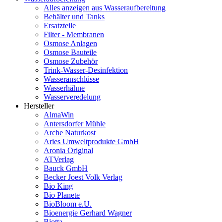
Alles anzeigen aus Wasseraufbereitung
Behälter und Tanks
Ersatzteile
Filter - Membranen
Osmose Anlagen
Osmose Bauteile
Osmose Zubehör
Trink-Wasser-Desinfektion
Wasseranschlüsse
Wasserhähne
Wasserveredelung
Hersteller
AlmaWin
Antersdorfer Mühle
Arche Naturkost
Aries Umweltprodukte GmbH
Aronia Original
ATVerlag
Bauck GmbH
Becker Joest Volk Verlag
Bio King
Bio Planete
BioBloom e.U.
Bioenergie Gerhard Wagner
Biotta