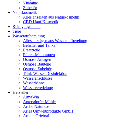
Vitamine
Zubehör
Naturkosmetik
Alles anzeigen aus Naturkosmetik
CBD Hanf Kosmetik
Reinigungsmittel
Tiere
Wasseraufbereitung
Alles anzeigen aus Wasseraufbereitung
Behälter und Tanks
Ersatzteile
Filter - Membranen
Osmose Anlagen
Osmose Bauteile
Osmose Zubehör
Trink-Wasser-Desinfektion
Wasseranschlüsse
Wasserhähne
Wasserveredelung
Hersteller
AlmaWin
Antersdorfer Mühle
Arche Naturkost
Aries Umweltprodukte GmbH
Aronia Original