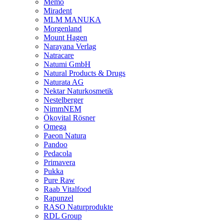
Memo
Miradent
MLM MANUKA
Morgenland
Mount Hagen
Narayana Verlag
Natracare
Natumi GmbH
Natural Products & Drugs
Naturata AG
Nektar Naturkosmetik
Nestelberger
NimmNEM
Ökovital Rösner
Omega
Paeon Natura
Pandoo
Pedacola
Primavera
Pukka
Pure Raw
Raab Vitalfood
Rapunzel
RASO Naturprodukte
RDL Group