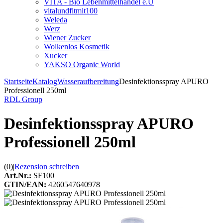
VITA - Bio Lebenmittelhandel e.U
vitalundfitmit100
Weleda
Werz
Wiener Zucker
Wolkenlos Kosmetik
Xucker
YAKSO Organic World
Startseite
Katalog
Wasseraufbereitung
Desinfektionsspray APURO
Professionell 250ml
RDL Group
Desinfektionsspray APURO
Professionell 250ml
(0)
|
Rezension schreiben
Art.Nr.:
SF100
GTIN/EAN:
4260547640978