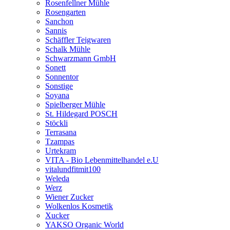
Rosenfellner Mühle
Rosengarten
Sanchon
Sannis
Schäffler Teigwaren
Schalk Mühle
Schwarzmann GmbH
Sonett
Sonnentor
Sonstige
Soyana
Spielberger Mühle
St. Hildegard POSCH
Stöckli
Terrasana
Tzampas
Urtekram
VITA - Bio Lebenmittelhandel e.U
vitalundfitmit100
Weleda
Werz
Wiener Zucker
Wolkenlos Kosmetik
Xucker
YAKSO Organic World