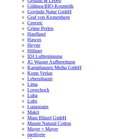
Gesund & Leben
Giilinea-BIO-Kosmetik
Govinda Natur GmbH
Graf von Kronenberg
Greenic
Grüne Perlen
Hanfland
Hawos
Heyne
Hübner
IDI Luftreinigung
JG Wasser Aufbereitung
Kamphausen Media GmbH
Kopp Verlag
Lebensbaum
Lima
Lovechock
Luba
Lubs
Lunasoaps
Makri
Mani Bläuel GmbH
Masmi Natural Cotton
Mayer + Mayer
medivere