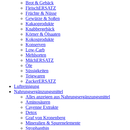
Brot & Gebäck
FleischERSATZ
Früchte & Nüsse
Gewürze & Soßen
Kakaoprodukte
Knabbergebäck
Körner & Ölsaaten
Kokosprodukte
Konserven
Low-Carb
Mehlsorten
MilchERSATZ
Öle
Süssigkeiten
Teigwaren
ZuckerERSATZ
Luftreinigung
Nahrungsergänzungsmittel
Alles anzeigen aus Nahrungsergänzungsmittel
Aminosäuren
Cayenne Extrakte
Detox
Graf von Kronenberg
Mineralien & Spurenelemente
Strophanthin