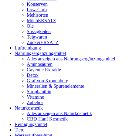
Konserven
Low-Carb
Mehlsorten
MilchERSATZ
Öle
Süssigkeiten
Teigwaren
ZuckerERSATZ
Luftreinigung
Nahrungsergänzungsmittel
Alles anzeigen aus Nahrungsergänzungsmittel
Aminosäuren
Cayenne Extrakte
Detox
Graf von Kronenberg
Mineralien & Spurenelemente
Strophanthin
Vitamine
Zubehör
Naturkosmetik
Alles anzeigen aus Naturkosmetik
CBD Hanf Kosmetik
Reinigungsmittel
Tiere
Wasseraufbereitung