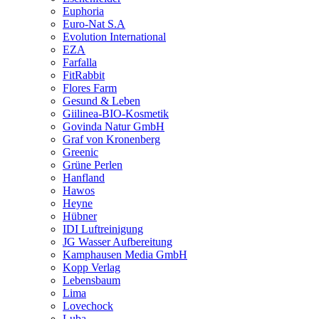
Euphoria
Euro-Nat S.A
Evolution International
EZA
Farfalla
FitRabbit
Flores Farm
Gesund & Leben
Giilinea-BIO-Kosmetik
Govinda Natur GmbH
Graf von Kronenberg
Greenic
Grüne Perlen
Hanfland
Hawos
Heyne
Hübner
IDI Luftreinigung
JG Wasser Aufbereitung
Kamphausen Media GmbH
Kopp Verlag
Lebensbaum
Lima
Lovechock
Luba