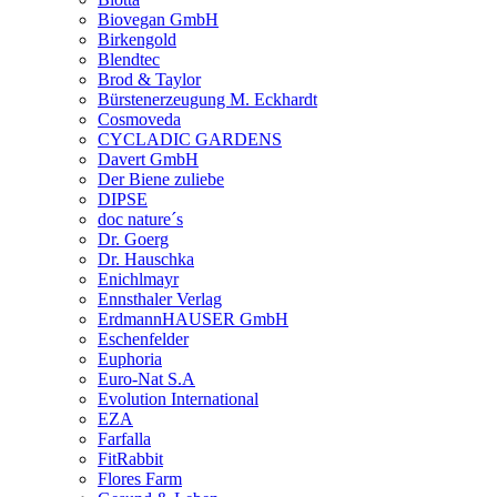
Biovegan GmbH
Birkengold
Blendtec
Brod & Taylor
Bürstenerzeugung M. Eckhardt
Cosmoveda
CYCLADIC GARDENS
Davert GmbH
Der Biene zuliebe
DIPSE
doc nature´s
Dr. Goerg
Dr. Hauschka
Enichlmayr
Ennsthaler Verlag
ErdmannHAUSER GmbH
Eschenfelder
Euphoria
Euro-Nat S.A
Evolution International
EZA
Farfalla
FitRabbit
Flores Farm