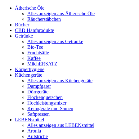
Ätherische Öle
Alles anzeigen aus Ätherische Öle
Räucherstäbchen
Bücher
CBD Hanfprodukte
Getränke
Alles anzeigen aus Getränke
Bio-Tee
Fruchtsäfte
Kaffee
MilchERSATZ
Körperhygiene
Küchengeräte
Alles anzeigen aus Küchengeräte
Dampfgarer
Dörrgeräte
Flockenquetschen
Hochleistungsmixer
Keimgeräte und Samen
Saftpressen
LEBENsmittel
Alles anzeigen aus LEBENsmittel
Aronia
Aufstriche