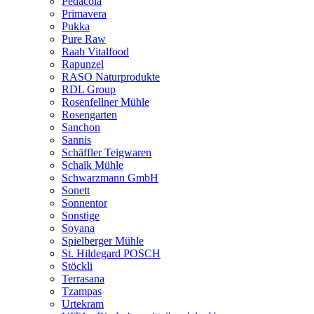
Pedacola
Primavera
Pukka
Pure Raw
Raab Vitalfood
Rapunzel
RASO Naturprodukte
RDL Group
Rosenfellner Mühle
Rosengarten
Sanchon
Sannis
Schäffler Teigwaren
Schalk Mühle
Schwarzmann GmbH
Sonett
Sonnentor
Sonstige
Soyana
Spielberger Mühle
St. Hildegard POSCH
Stöckli
Terrasana
Tzampas
Urtekram