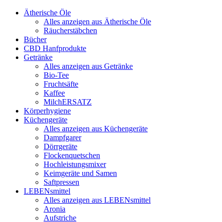
Ätherische Öle
Alles anzeigen aus Ätherische Öle
Räucherstäbchen
Bücher
CBD Hanfprodukte
Getränke
Alles anzeigen aus Getränke
Bio-Tee
Fruchtsäfte
Kaffee
MilchERSATZ
Körperhygiene
Küchengeräte
Alles anzeigen aus Küchengeräte
Dampfgarer
Dörrgeräte
Flockenquetschen
Hochleistungsmixer
Keimgeräte und Samen
Saftpressen
LEBENsmittel
Alles anzeigen aus LEBENsmittel
Aronia
Aufstriche