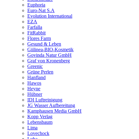
Euphoria
Euro-Nat S.A
Evolution International
EZA
Farfalla
FitRabbit
Flores Farm
Gesund & Leben
Giilinea-BIO-Kosmetik
Govinda Natur GmbH
Graf von Kronenberg
Greenic
Grüne Perlen
Hanfland
Hawos
Heyne
Hübner
IDI Luftreinigung
JG Wasser Aufbereitung
Kamphausen Media GmbH
Kopp Verlag
Lebensbaum
Lima
Lovechock
Luba