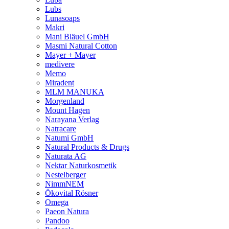
Lubs
Lunasoaps
Makri
Mani Bläuel GmbH
Masmi Natural Cotton
Mayer + Mayer
medivere
Memo
Miradent
MLM MANUKA
Morgenland
Mount Hagen
Narayana Verlag
Natracare
Natumi GmbH
Natural Products & Drugs
Naturata AG
Nektar Naturkosmetik
Nestelberger
NimmNEM
Ökovital Rösner
Omega
Paeon Natura
Pandoo