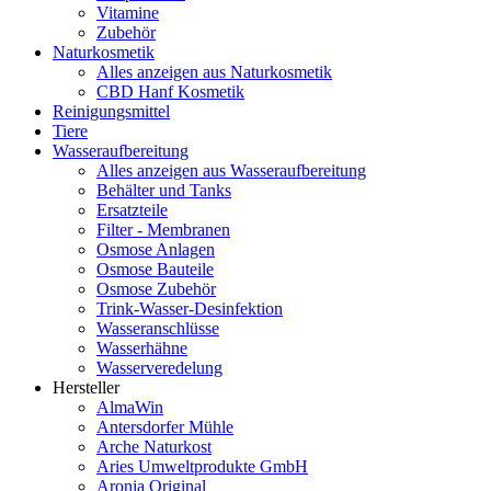
Vitamine
Zubehör
Naturkosmetik
Alles anzeigen aus Naturkosmetik
CBD Hanf Kosmetik
Reinigungsmittel
Tiere
Wasseraufbereitung
Alles anzeigen aus Wasseraufbereitung
Behälter und Tanks
Ersatzteile
Filter - Membranen
Osmose Anlagen
Osmose Bauteile
Osmose Zubehör
Trink-Wasser-Desinfektion
Wasseranschlüsse
Wasserhähne
Wasserveredelung
Hersteller
AlmaWin
Antersdorfer Mühle
Arche Naturkost
Aries Umweltprodukte GmbH
Aronia Original