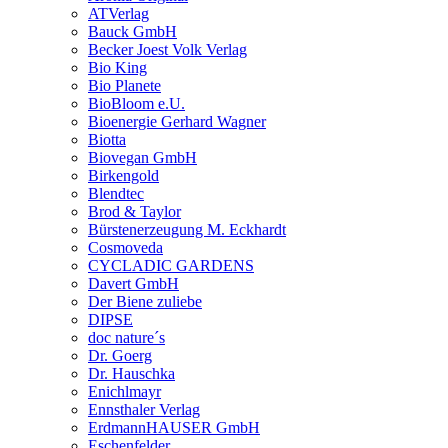
ATVerlag
Bauck GmbH
Becker Joest Volk Verlag
Bio King
Bio Planete
BioBloom e.U.
Bioenergie Gerhard Wagner
Biotta
Biovegan GmbH
Birkengold
Blendtec
Brod & Taylor
Bürstenerzeugung M. Eckhardt
Cosmoveda
CYCLADIC GARDENS
Davert GmbH
Der Biene zuliebe
DIPSE
doc nature´s
Dr. Goerg
Dr. Hauschka
Enichlmayr
Ennsthaler Verlag
ErdmannHAUSER GmbH
Eschenfelder