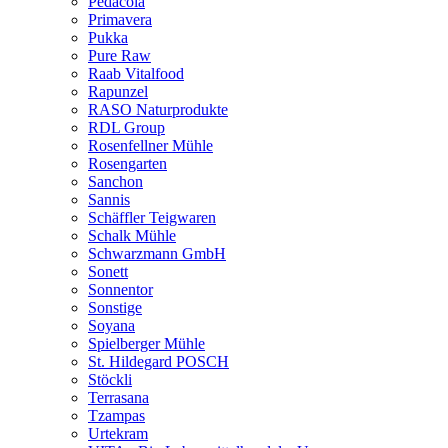
Pedacola
Primavera
Pukka
Pure Raw
Raab Vitalfood
Rapunzel
RASO Naturprodukte
RDL Group
Rosenfellner Mühle
Rosengarten
Sanchon
Sannis
Schäffler Teigwaren
Schalk Mühle
Schwarzmann GmbH
Sonett
Sonnentor
Sonstige
Soyana
Spielberger Mühle
St. Hildegard POSCH
Stöckli
Terrasana
Tzampas
Urtekram