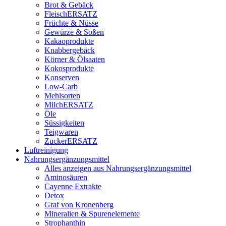
Brot & Gebäck
FleischERSATZ
Früchte & Nüsse
Gewürze & Soßen
Kakaoprodukte
Knabbergebäck
Körner & Ölsaaten
Kokosprodukte
Konserven
Low-Carb
Mehlsorten
MilchERSATZ
Öle
Süssigkeiten
Teigwaren
ZuckerERSATZ
Luftreinigung
Nahrungsergänzungsmittel
Alles anzeigen aus Nahrungsergänzungsmittel
Aminosäuren
Cayenne Extrakte
Detox
Graf von Kronenberg
Mineralien & Spurenelemente
Strophanthin