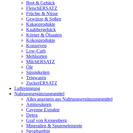
Brot & Gebäck
FleischERSATZ
Früchte & Nüsse
Gewürze & Soßen
Kakaoprodukte
Knabbergebäck
Körner & Ölsaaten
Kokosprodukte
Konserven
Low-Carb
Mehlsorten
MilchERSATZ
Öle
Süssigkeiten
Teigwaren
ZuckerERSATZ
Luftreinigung
Nahrungsergänzungsmittel
Alles anzeigen aus Nahrungsergänzungsmittel
Aminosäuren
Cayenne Extrakte
Detox
Graf von Kronenberg
Mineralien & Spurenelemente
Strophanthin