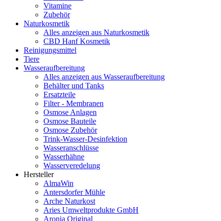
Vitamine
Zubehör
Naturkosmetik
Alles anzeigen aus Naturkosmetik
CBD Hanf Kosmetik
Reinigungsmittel
Tiere
Wasseraufbereitung
Alles anzeigen aus Wasseraufbereitung
Behälter und Tanks
Ersatzteile
Filter - Membranen
Osmose Anlagen
Osmose Bauteile
Osmose Zubehör
Trink-Wasser-Desinfektion
Wasseranschlüsse
Wasserhähne
Wasserveredelung
Hersteller
AlmaWin
Antersdorfer Mühle
Arche Naturkost
Aries Umweltprodukte GmbH
Aronia Original