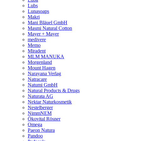
Lubs
Lunasoaps
Makri
Mani Bläuel GmbH
Masmi Natural Cotton
Mayer + Mayer
medivere
Memo
Miradent
MLM MANUKA
Morgenland
Mount Hagen
Narayana Verlag
Natracare
Natumi GmbH
Natural Products & Drugs
Naturata AG
Nektar Naturkosmetik
Nestelberger
NimmNEM
Ökovital Rösner
Omega
Paeon Natura
Pandoo