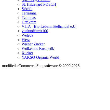
St. Hildegard POSCH
Stöckli
Terrasana
Tzampas
Urtekram
VITA - Bio Lebenmittelhandel e.U
vitalundfitmit100
Weleda
Werz
Wiener Zucker
Wolkenlos Kosmetik
Xucker
YAKSO Organic World
mod
ified eCommerce Shopsoftware © 2009-2026