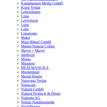
Kamphausen Media GmbH
Kopp Verlag
Lebensbaum
Lima
Lovechock
Luba
Lubs
Lunasoaps
Makri
Mani Bläuel GmbH
Masmi Natural Cotton
Mayer + Mayer
medivere
Memo
Miradent
MLM MANUKA
Morgenland
Mount Hagen
Narayana Verlag
Natracare
Natumi GmbH
Natural Products & Drugs
Naturata AG
Nektar Naturkosmetik
Nestelberger