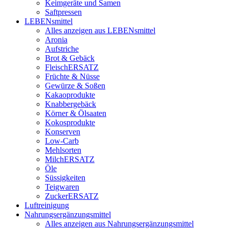
Keimgeräte und Samen
Saftpressen
LEBENsmittel
Alles anzeigen aus LEBENsmittel
Aronia
Aufstriche
Brot & Gebäck
FleischERSATZ
Früchte & Nüsse
Gewürze & Soßen
Kakaoprodukte
Knabbergebäck
Körner & Ölsaaten
Kokosprodukte
Konserven
Low-Carb
Mehlsorten
MilchERSATZ
Öle
Süssigkeiten
Teigwaren
ZuckerERSATZ
Luftreinigung
Nahrungsergänzungsmittel
Alles anzeigen aus Nahrungsergänzungsmittel