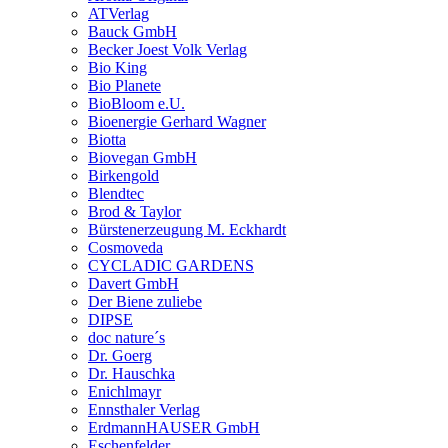
ATVerlag
Bauck GmbH
Becker Joest Volk Verlag
Bio King
Bio Planete
BioBloom e.U.
Bioenergie Gerhard Wagner
Biotta
Biovegan GmbH
Birkengold
Blendtec
Brod & Taylor
Bürstenerzeugung M. Eckhardt
Cosmoveda
CYCLADIC GARDENS
Davert GmbH
Der Biene zuliebe
DIPSE
doc nature´s
Dr. Goerg
Dr. Hauschka
Enichlmayr
Ennsthaler Verlag
ErdmannHAUSER GmbH
Eschenfelder