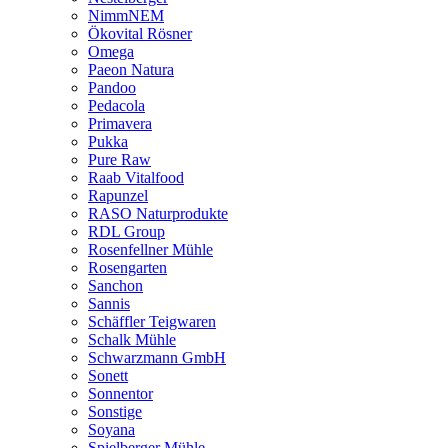
NimmNEM
Ökovital Rösner
Omega
Paeon Natura
Pandoo
Pedacola
Primavera
Pukka
Pure Raw
Raab Vitalfood
Rapunzel
RASO Naturprodukte
RDL Group
Rosenfellner Mühle
Rosengarten
Sanchon
Sannis
Schäffler Teigwaren
Schalk Mühle
Schwarzmann GmbH
Sonett
Sonnentor
Sonstige
Soyana
Spielberger Mühle