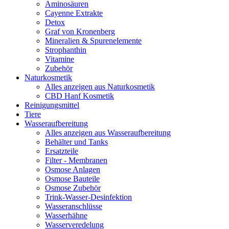
Aminosäuren
Cayenne Extrakte
Detox
Graf von Kronenberg
Mineralien & Spurenelemente
Strophanthin
Vitamine
Zubehör
Naturkosmetik
Alles anzeigen aus Naturkosmetik
CBD Hanf Kosmetik
Reinigungsmittel
Tiere
Wasseraufbereitung
Alles anzeigen aus Wasseraufbereitung
Behälter und Tanks
Ersatzteile
Filter - Membranen
Osmose Anlagen
Osmose Bauteile
Osmose Zubehör
Trink-Wasser-Desinfektion
Wasseranschlüsse
Wasserhähne
Wasserveredelung