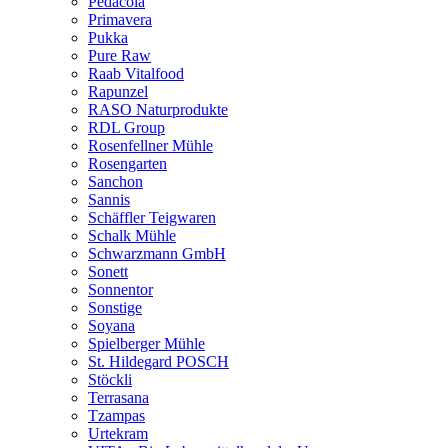
Pedacola
Primavera
Pukka
Pure Raw
Raab Vitalfood
Rapunzel
RASO Naturprodukte
RDL Group
Rosenfellner Mühle
Rosengarten
Sanchon
Sannis
Schäffler Teigwaren
Schalk Mühle
Schwarzmann GmbH
Sonett
Sonnentor
Sonstige
Soyana
Spielberger Mühle
St. Hildegard POSCH
Stöckli
Terrasana
Tzampas
Urtekram