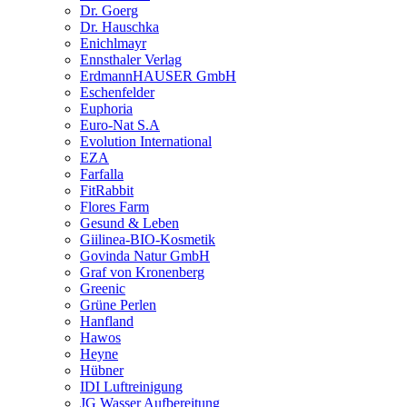
Dr. Goerg
Dr. Hauschka
Enichlmayr
Ennsthaler Verlag
ErdmannHAUSER GmbH
Eschenfelder
Euphoria
Euro-Nat S.A
Evolution International
EZA
Farfalla
FitRabbit
Flores Farm
Gesund & Leben
Giilinea-BIO-Kosmetik
Govinda Natur GmbH
Graf von Kronenberg
Greenic
Grüne Perlen
Hanfland
Hawos
Heyne
Hübner
IDI Luftreinigung
JG Wasser Aufbereitung