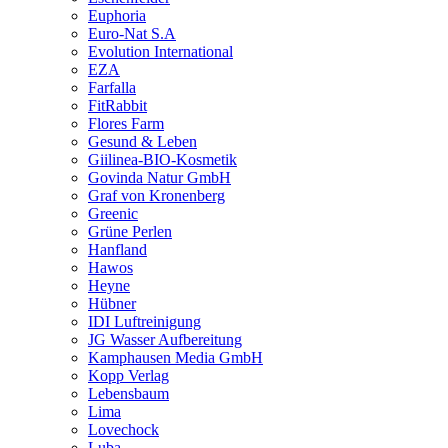
Euphoria
Euro-Nat S.A
Evolution International
EZA
Farfalla
FitRabbit
Flores Farm
Gesund & Leben
Giilinea-BIO-Kosmetik
Govinda Natur GmbH
Graf von Kronenberg
Greenic
Grüne Perlen
Hanfland
Hawos
Heyne
Hübner
IDI Luftreinigung
JG Wasser Aufbereitung
Kamphausen Media GmbH
Kopp Verlag
Lebensbaum
Lima
Lovechock
Luba