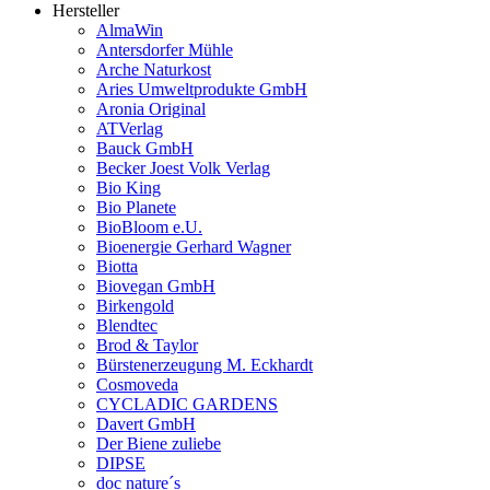
Hersteller
AlmaWin
Antersdorfer Mühle
Arche Naturkost
Aries Umweltprodukte GmbH
Aronia Original
ATVerlag
Bauck GmbH
Becker Joest Volk Verlag
Bio King
Bio Planete
BioBloom e.U.
Bioenergie Gerhard Wagner
Biotta
Biovegan GmbH
Birkengold
Blendtec
Brod & Taylor
Bürstenerzeugung M. Eckhardt
Cosmoveda
CYCLADIC GARDENS
Davert GmbH
Der Biene zuliebe
DIPSE
doc nature´s