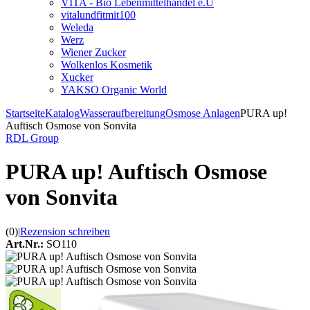
VITA - Bio Lebenmittelhandel e.U
vitalundfitmit100
Weleda
Werz
Wiener Zucker
Wolkenlos Kosmetik
Xucker
YAKSO Organic World
Startseite
Katalog
Wasseraufbereitung
Osmose Anlagen
PURA up!
Auftisch Osmose von Sonvita
RDL Group
PURA up! Auftisch Osmose
von Sonvita
(0)
|
Rezension schreiben
Art.Nr.:
SO110