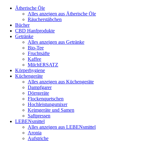
Ätherische Öle
Alles anzeigen aus Ätherische Öle
Räucherstäbchen
Bücher
CBD Hanfprodukte
Getränke
Alles anzeigen aus Getränke
Bio-Tee
Fruchtsäfte
Kaffee
MilchERSATZ
Körperhygiene
Küchengeräte
Alles anzeigen aus Küchengeräte
Dampfgarer
Dörrgeräte
Flockenquetschen
Hochleistungsmixer
Keimgeräte und Samen
Saftpressen
LEBENsmittel
Alles anzeigen aus LEBENsmittel
Aronia
Aufstriche