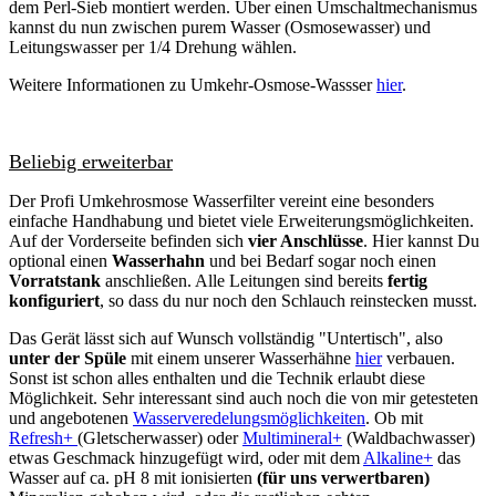
dem Perl-Sieb montiert werden. Über einen Umschaltmechanismus
kannst du nun zwischen purem Wasser (Osmosewasser) und
Leitungswasser per 1/4 Drehung wählen.
Weitere Informationen zu Umkehr-Osmose-Wassser
hier
.
Beliebig erweiterbar
Der Profi Umkehrosmose Wasserfilter vereint eine besonders
einfache Handhabung und bietet viele Erweiterungsmöglichkeiten.
Auf der Vorderseite befinden sich
vier Anschlüsse
. Hier kannst Du
optional einen
Wasserhahn
und bei Bedarf sogar noch einen
Vorratstank
anschließen. Alle Leitungen sind bereits
fertig
konfiguriert
, so dass du nur noch den Schlauch reinstecken musst.
Das Gerät lässt sich auf Wunsch vollständig "Untertisch", also
unter der Spüle
mit einem unserer Wasserhähne
hier
verbauen.
Sonst ist schon alles enthalten und die Technik erlaubt diese
Möglichkeit. Sehr interessant sind auch noch die von mir getesteten
und angebotenen
Wasserveredelungsmöglichkeiten
. Ob mit
Refresh+
(Gletscherwasser) oder
Multimineral+
(Waldbachwasser)
etwas Geschmack hinzugefügt wird, oder mit dem
Alkaline+
das
Wasser auf ca. pH 8 mit ionisierten
(für uns verwertbaren)