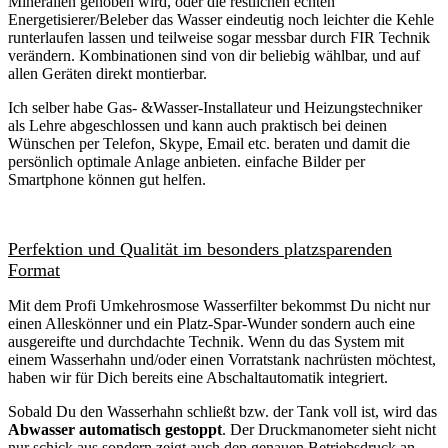
Mineralien gehoben wird, oder die restlichen echten
Energetisierer/Beleber das Wasser eindeutig noch leichter die Kehle
runterlaufen lassen und teilweise sogar messbar durch FIR Technik
verändern. Kombinationen sind von dir beliebig wählbar, und auf
allen Geräten direkt montierbar.
Ich selber habe Gas- &Wasser-Installateur und Heizungstechniker
als Lehre abgeschlossen und kann auch praktisch bei deinen
Wünschen per Telefon, Skype, Email etc. beraten und damit die
persönlich optimale Anlage anbieten. einfache Bilder per
Smartphone können gut helfen.
Perfektion und Qualität im besonders platzsparenden
Format
Mit dem Profi Umkehrosmose Wasserfilter bekommst Du nicht nur
einen Alleskönner und ein Platz-Spar-Wunder sondern auch eine
ausgereifte und durchdachte Technik. Wenn du das System mit
einem Wasserhahn und/oder einen Vorratstank nachrüsten möchtest,
haben wir für Dich bereits eine Abschaltautomatik integriert.
Sobald Du den Wasserhahn schließt bzw. der Tank voll ist, wird das
Abwasser automatisch gestoppt
. Der Druckmanometer sieht nicht
nur schick aus sondern zeigt auch den genauen Betriebsdruck an.