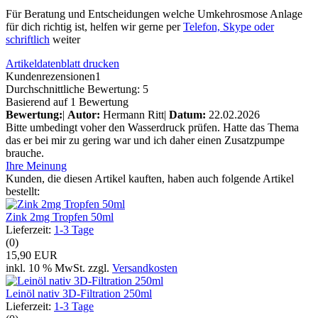
Für Beratung und Entscheidungen welche Umkehrosmose Anlage
für dich richtig ist, helfen wir gerne per
Telefon, Skype oder
schriftlich
weiter
Artikeldatenblatt drucken
Kundenrezensionen
1
Durchschnittliche Bewertung: 5
Basierend auf 1 Bewertung
Bewertung:
|
Autor:
Hermann Ritt
|
Datum:
22.02.2026
Bitte umbedingt voher den Wasserdruck prüfen. Hatte das Thema
das er bei mir zu gering war und ich daher einen Zusatzpumpe
brauche.
Ihre Meinung
Kunden, die diesen Artikel kauften, haben auch folgende Artikel
bestellt:
Zink 2mg Tropfen 50ml
Lieferzeit:
1-3 Tage
(0)
15,90 EUR
inkl. 10 % MwSt. zzgl.
Versandkosten
Leinöl nativ 3D-Filtration 250ml
Lieferzeit:
1-3 Tage