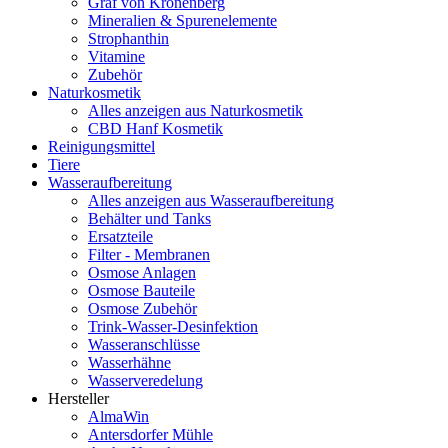
Graf von Kronenberg
Mineralien & Spurenelemente
Strophanthin
Vitamine
Zubehör
Naturkosmetik
Alles anzeigen aus Naturkosmetik
CBD Hanf Kosmetik
Reinigungsmittel
Tiere
Wasseraufbereitung
Alles anzeigen aus Wasseraufbereitung
Behälter und Tanks
Ersatzteile
Filter - Membranen
Osmose Anlagen
Osmose Bauteile
Osmose Zubehör
Trink-Wasser-Desinfektion
Wasseranschlüsse
Wasserhähne
Wasserveredelung
Hersteller
AlmaWin
Antersdorfer Mühle