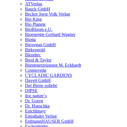
ATVerlag
Bauck GmbH
Becker Joest Volk Verlag
Bio King
Bio Planete
BioBloom e.U.
Bioenergie Gerhard Wagner
Biotta
Biovegan GmbH
Birkengold
Blendtec
Brod & Taylor
Bürstenerzeugung M. Eckhardt
Cosmoveda
CYCLADIC GARDENS
Davert GmbH
Der Biene zuliebe
DIPSE
doc nature´s
Dr. Goerg
Dr. Hauschka
Enichlmayr
Ennsthaler Verlag
ErdmannHAUSER GmbH
Eschenfelder