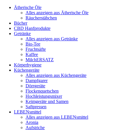
Ätherische Öle
Alles anzeigen aus Ätherische Öle
Räucherstäbchen
Bücher
CBD Hanfprodukte
Getränke
Alles anzeigen aus Getränke
Bio-Tee
Fruchtsäfte
Kaffee
MilchERSATZ
Körperhygiene
Küchengeräte
Alles anzeigen aus Küchengeräte
Dampfgarer
Dörrgeräte
Flockenquetschen
Hochleistungsmixer
Keimgeräte und Samen
Saftpressen
LEBENsmittel
Alles anzeigen aus LEBENsmittel
Aronia
Aufstriche