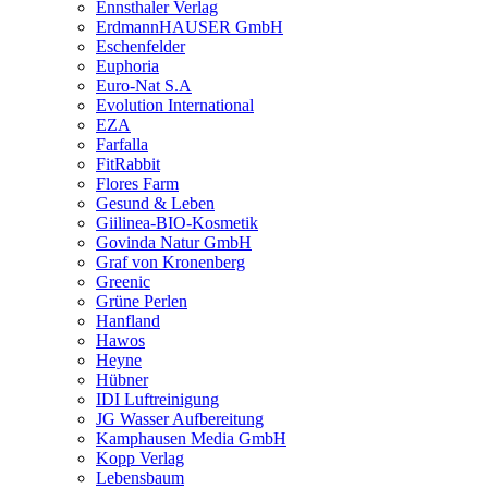
Ennsthaler Verlag
ErdmannHAUSER GmbH
Eschenfelder
Euphoria
Euro-Nat S.A
Evolution International
EZA
Farfalla
FitRabbit
Flores Farm
Gesund & Leben
Giilinea-BIO-Kosmetik
Govinda Natur GmbH
Graf von Kronenberg
Greenic
Grüne Perlen
Hanfland
Hawos
Heyne
Hübner
IDI Luftreinigung
JG Wasser Aufbereitung
Kamphausen Media GmbH
Kopp Verlag
Lebensbaum