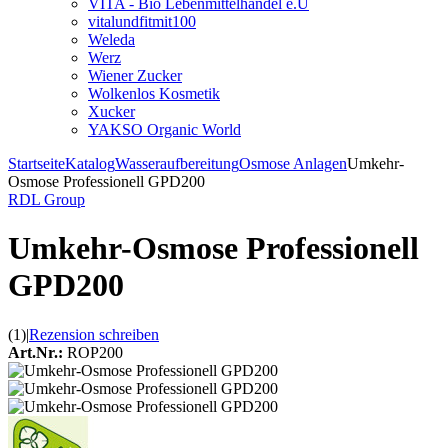
VITA - Bio Lebenmittelhandel e.U
vitalundfitmit100
Weleda
Werz
Wiener Zucker
Wolkenlos Kosmetik
Xucker
YAKSO Organic World
Startseite
Katalog
Wasseraufbereitung
Osmose Anlagen
Umkehr-
Osmose Professionell GPD200
RDL Group
Umkehr-Osmose Professionell
GPD200
(1)
|
Rezension schreiben
Art.Nr.:
ROP200