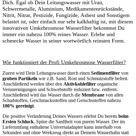
Dich. Egal ob Dein Leitungswasser mit Uran,
Schwermetalle, Aluminium, Medikamentenrückstände,
Nitrit, Nitrat, Pestizide, Fungizide, Asbest und Sonstigem
belastet ist, oder einfach nur sehr kalkhaltig ist, mit diesem
innovativen Umkehrosmose Wasserfilter bekommst Du
immer ein nahezu 100% reines Wasser. Erlebe und
schmecke Wasser in seiner wortwörtlich reinsten Form.
Wie funktioniert der Profi Umkehrosmose Wasserfilter?
Zuerst wird Dein Leitungswasser durch einen
Sedimentfilter
von
groben Partikeln
wie z.B. Sand, Rost und Schmutzstoffe befreit.
Anschließend werden über den
Aktivkohlefilter
organische
Verunreinigungen und Schwebstoffe reduziert bzw. entfernt.
Anschließend wird das Wasser durch die
Membrane
von allen
Schadstoffen, Geschmacksstoffen und Geruchsstoffen nahezu
100% gereinigt
.
Die positive Veränderung Deines Wassers erlebst Du bereits
beim
Ersten Schluck
. Spüre die Sanftheit von purem Wasser. Der im
Lieferumfang enthaltene Universaladapter kann innerhalb von
Sekunden und ohne Werkzeug direkt an Deinem Wasserhahn statt