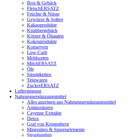
Brot & Gebäck
FleischERSATZ
Früchte & Nüsse
Gewürze & Soßen
Kakaoprodukte
Knabbergebäck
Körner & Ölsaaten
Kokosprodukte
Konserven
Low-Carb
Mehlsorten
MilchERSATZ
Öle
Süssigkeiten
Teigwaren
ZuckerERSATZ
Luftreinigung
Nahrungsergänzungsmittel
Alles anzeigen aus Nahrungsergänzungsmittel
Aminosäuren
Cayenne Extrakte
Detox
Graf von Kronenberg
Mineralien & Spurenelemente
Strophanthin