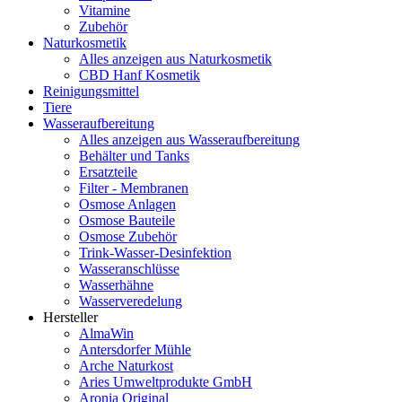
Vitamine
Zubehör
Naturkosmetik
Alles anzeigen aus Naturkosmetik
CBD Hanf Kosmetik
Reinigungsmittel
Tiere
Wasseraufbereitung
Alles anzeigen aus Wasseraufbereitung
Behälter und Tanks
Ersatzteile
Filter - Membranen
Osmose Anlagen
Osmose Bauteile
Osmose Zubehör
Trink-Wasser-Desinfektion
Wasseranschlüsse
Wasserhähne
Wasserveredelung
Hersteller
AlmaWin
Antersdorfer Mühle
Arche Naturkost
Aries Umweltprodukte GmbH
Aronia Original