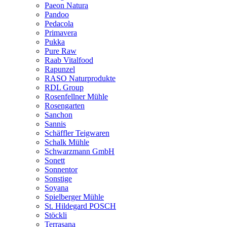
Paeon Natura
Pandoo
Pedacola
Primavera
Pukka
Pure Raw
Raab Vitalfood
Rapunzel
RASO Naturprodukte
RDL Group
Rosenfellner Mühle
Rosengarten
Sanchon
Sannis
Schäffler Teigwaren
Schalk Mühle
Schwarzmann GmbH
Sonett
Sonnentor
Sonstige
Soyana
Spielberger Mühle
St. Hildegard POSCH
Stöckli
Terrasana