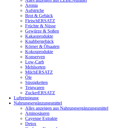
Alles anzeigen aus LEBENsmittel
Aronia
Aufstriche
Brot & Gebäck
FleischERSATZ
Früchte & Nüsse
Gewürze & Soßen
Kakaoprodukte
Knabbergebäck
Körner & Ölsaaten
Kokosprodukte
Konserven
Low-Carb
Mehlsorten
MilchERSATZ
Öle
Süssigkeiten
Teigwaren
ZuckerERSATZ
Luftreinigung
Nahrungsergänzungsmittel
Alles anzeigen aus Nahrungsergänzungsmittel
Aminosäuren
Cayenne Extrakte
Detox