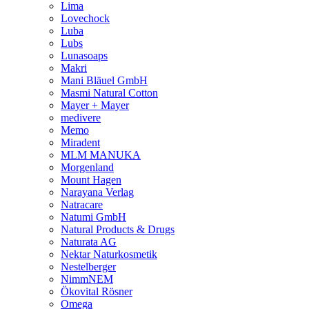
Lima
Lovechock
Luba
Lubs
Lunasoaps
Makri
Mani Bläuel GmbH
Masmi Natural Cotton
Mayer + Mayer
medivere
Memo
Miradent
MLM MANUKA
Morgenland
Mount Hagen
Narayana Verlag
Natracare
Natumi GmbH
Natural Products & Drugs
Naturata AG
Nektar Naturkosmetik
Nestelberger
NimmNEM
Ökovital Rösner
Omega