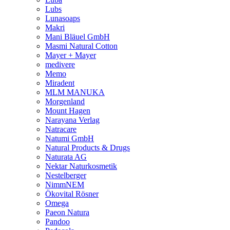
Lubs
Lunasoaps
Makri
Mani Bläuel GmbH
Masmi Natural Cotton
Mayer + Mayer
medivere
Memo
Miradent
MLM MANUKA
Morgenland
Mount Hagen
Narayana Verlag
Natracare
Natumi GmbH
Natural Products & Drugs
Naturata AG
Nektar Naturkosmetik
Nestelberger
NimmNEM
Ökovital Rösner
Omega
Paeon Natura
Pandoo