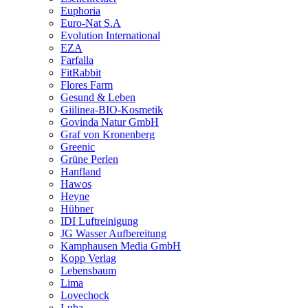
Euphoria
Euro-Nat S.A
Evolution International
EZA
Farfalla
FitRabbit
Flores Farm
Gesund & Leben
Giilinea-BIO-Kosmetik
Govinda Natur GmbH
Graf von Kronenberg
Greenic
Grüne Perlen
Hanfland
Hawos
Heyne
Hübner
IDI Luftreinigung
JG Wasser Aufbereitung
Kamphausen Media GmbH
Kopp Verlag
Lebensbaum
Lima
Lovechock
Luba