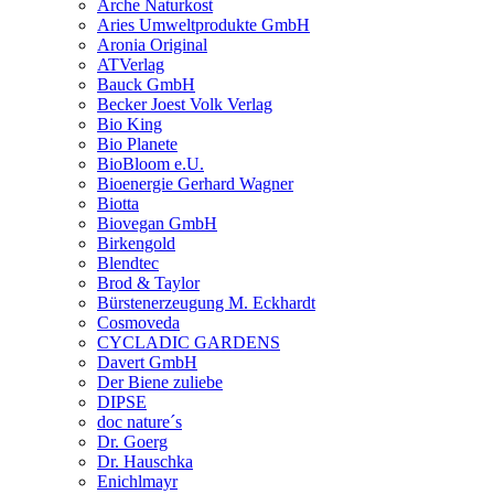
Arche Naturkost
Aries Umweltprodukte GmbH
Aronia Original
ATVerlag
Bauck GmbH
Becker Joest Volk Verlag
Bio King
Bio Planete
BioBloom e.U.
Bioenergie Gerhard Wagner
Biotta
Biovegan GmbH
Birkengold
Blendtec
Brod & Taylor
Bürstenerzeugung M. Eckhardt
Cosmoveda
CYCLADIC GARDENS
Davert GmbH
Der Biene zuliebe
DIPSE
doc nature´s
Dr. Goerg
Dr. Hauschka
Enichlmayr