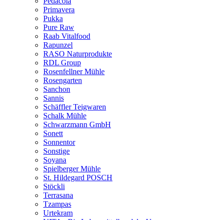
Pedacola
Primavera
Pukka
Pure Raw
Raab Vitalfood
Rapunzel
RASO Naturprodukte
RDL Group
Rosenfellner Mühle
Rosengarten
Sanchon
Sannis
Schäffler Teigwaren
Schalk Mühle
Schwarzmann GmbH
Sonett
Sonnentor
Sonstige
Soyana
Spielberger Mühle
St. Hildegard POSCH
Stöckli
Terrasana
Tzampas
Urtekram