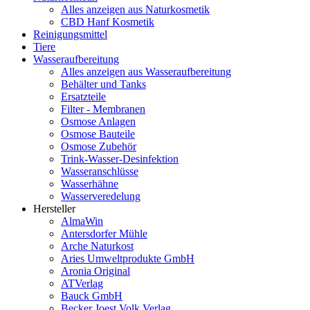
Alles anzeigen aus Naturkosmetik
CBD Hanf Kosmetik
Reinigungsmittel
Tiere
Wasseraufbereitung
Alles anzeigen aus Wasseraufbereitung
Behälter und Tanks
Ersatzteile
Filter - Membranen
Osmose Anlagen
Osmose Bauteile
Osmose Zubehör
Trink-Wasser-Desinfektion
Wasseranschlüsse
Wasserhähne
Wasserveredelung
Hersteller
AlmaWin
Antersdorfer Mühle
Arche Naturkost
Aries Umweltprodukte GmbH
Aronia Original
ATVerlag
Bauck GmbH
Becker Joest Volk Verlag