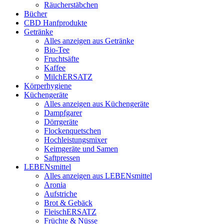
Räucherstäbchen
Bücher
CBD Hanfprodukte
Getränke
Alles anzeigen aus Getränke
Bio-Tee
Fruchtsäfte
Kaffee
MilchERSATZ
Körperhygiene
Küchengeräte
Alles anzeigen aus Küchengeräte
Dampfgarer
Dörrgeräte
Flockenquetschen
Hochleistungsmixer
Keimgeräte und Samen
Saftpressen
LEBENsmittel
Alles anzeigen aus LEBENsmittel
Aronia
Aufstriche
Brot & Gebäck
FleischERSATZ
Früchte & Nüsse