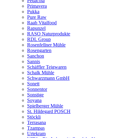
Pedacola
Primavera
Pukka
Pure Raw
Raab Vitalfood
Rapunzel
RASO Naturprodukte
RDL Group
Rosenfellner Mühle
Rosengarten
Sanchon
Sannis
Schäffler Teigwaren
Schalk Mühle
Schwarzmann GmbH
Sonett
Sonnentor
Sonstige
Soyana
Spielberger Mühle
St. Hildegard POSCH
Stöckli
Terrasana
Tzampas
Urtekram