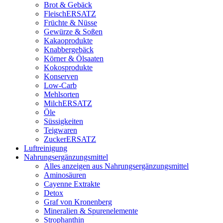
Brot & Gebäck
FleischERSATZ
Früchte & Nüsse
Gewürze & Soßen
Kakaoprodukte
Knabbergebäck
Körner & Ölsaaten
Kokosprodukte
Konserven
Low-Carb
Mehlsorten
MilchERSATZ
Öle
Süssigkeiten
Teigwaren
ZuckerERSATZ
Luftreinigung
Nahrungsergänzungsmittel
Alles anzeigen aus Nahrungsergänzungsmittel
Aminosäuren
Cayenne Extrakte
Detox
Graf von Kronenberg
Mineralien & Spurenelemente
Strophanthin