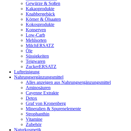
Gewürze & Soßen
Kakaoprodukte
Knabbergebäck
Körner & Ölsaaten
Kokosprodukte
Konserven
Low-Carb
Mehlsorten
MilchERSATZ
Öle
Süssigkeiten
Teigwaren
ZuckerERSATZ
Luftreinigung
Nahrungsergänzungsmittel
Alles anzeigen aus Nahrungsergänzungsmittel
Aminosäuren
Cayenne Extrakte
Detox
Graf von Kronenberg
Mineralien & Spurenelemente
Strophanthin
Vitamine
Zubehör
Naturkosmetik