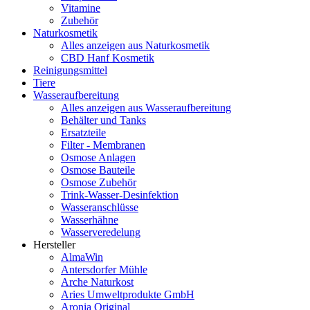
Vitamine
Zubehör
Naturkosmetik
Alles anzeigen aus Naturkosmetik
CBD Hanf Kosmetik
Reinigungsmittel
Tiere
Wasseraufbereitung
Alles anzeigen aus Wasseraufbereitung
Behälter und Tanks
Ersatzteile
Filter - Membranen
Osmose Anlagen
Osmose Bauteile
Osmose Zubehör
Trink-Wasser-Desinfektion
Wasseranschlüsse
Wasserhähne
Wasserveredelung
Hersteller
AlmaWin
Antersdorfer Mühle
Arche Naturkost
Aries Umweltprodukte GmbH
Aronia Original