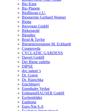
Bio King
Bio Planete
BioBloom e.U.
Bioenergie Gerhard Wagner
Biotta
Biovegan GmbH
Birkengold
Blendtec
Brod & Taylor
Bürstenerzeugung M. Eckhardt
Cosmoveda
CYCLADIC GARDENS
Davert GmbH
Der Biene zuliebe
DIPSE
doc nature´s
Dr. Goerg
Dr. Hauschka
Enichlmayr
Ennsthaler Verlag
ErdmannHAUSER GmbH
Eschenfelder
Euphoria
Euro-Nat S.A
Evolution International