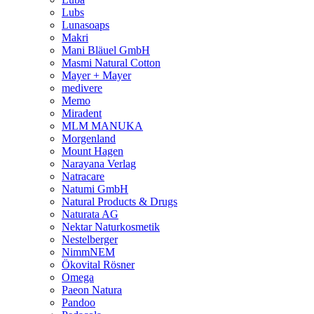
Lubs
Lunasoaps
Makri
Mani Bläuel GmbH
Masmi Natural Cotton
Mayer + Mayer
medivere
Memo
Miradent
MLM MANUKA
Morgenland
Mount Hagen
Narayana Verlag
Natracare
Natumi GmbH
Natural Products & Drugs
Naturata AG
Nektar Naturkosmetik
Nestelberger
NimmNEM
Ökovital Rösner
Omega
Paeon Natura
Pandoo