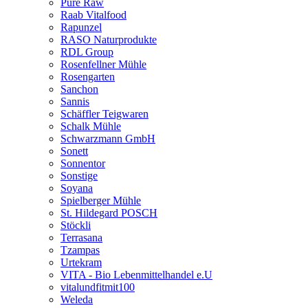
Pure Raw
Raab Vitalfood
Rapunzel
RASO Naturprodukte
RDL Group
Rosenfellner Mühle
Rosengarten
Sanchon
Sannis
Schäffler Teigwaren
Schalk Mühle
Schwarzmann GmbH
Sonett
Sonnentor
Sonstige
Soyana
Spielberger Mühle
St. Hildegard POSCH
Stöckli
Terrasana
Tzampas
Urtekram
VITA - Bio Lebenmittelhandel e.U
vitalundfitmit100
Weleda