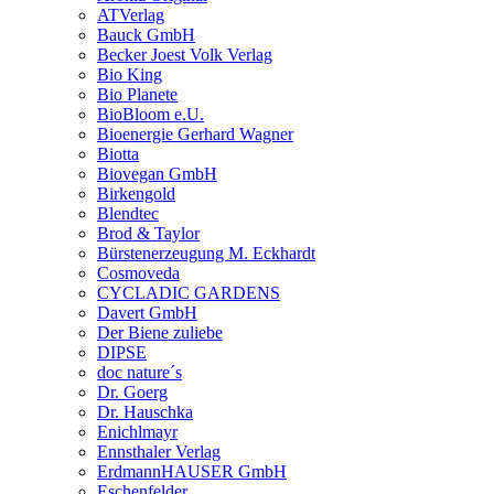
ATVerlag
Bauck GmbH
Becker Joest Volk Verlag
Bio King
Bio Planete
BioBloom e.U.
Bioenergie Gerhard Wagner
Biotta
Biovegan GmbH
Birkengold
Blendtec
Brod & Taylor
Bürstenerzeugung M. Eckhardt
Cosmoveda
CYCLADIC GARDENS
Davert GmbH
Der Biene zuliebe
DIPSE
doc nature´s
Dr. Goerg
Dr. Hauschka
Enichlmayr
Ennsthaler Verlag
ErdmannHAUSER GmbH
Eschenfelder