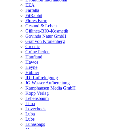
EZA
Farfalla
FitRabbit
Flores Farm
Gesund & Leben
Giilinea-BIO-Kosmetik
Govinda Natur GmbH
Graf von Kronenberg
Greenic
Grüne Perlen
Hanfland
Hawos
Heyne
Hübner
IDI Luftreinigung
JG Wasser Aufbereitung
Kamphausen Media GmbH
Kopp Verlag
Lebensbaum
Lima
Lovechock
Luba
Lubs
Lunasoaps