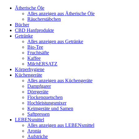
Ätherische Öle
Alles anzeigen aus Ätherische Öle
Räucherstäbchen
Bücher
CBD Hanfprodukte
Getränke
Alles anzeigen aus Getränke
Bio-Tee
Fruchtsäfte
Kaffee
MilchERSATZ
Körperhygiene
Küchengeräte
Alles anzeigen aus Küchengeräte
Dampfgarer
Dörrgeräte
Flockenquetschen
Hochleistungsmixer
Keimgeräte und Samen
Saftpressen
LEBENsmittel
Alles anzeigen aus LEBENsmittel
Aronia
Aufstriche