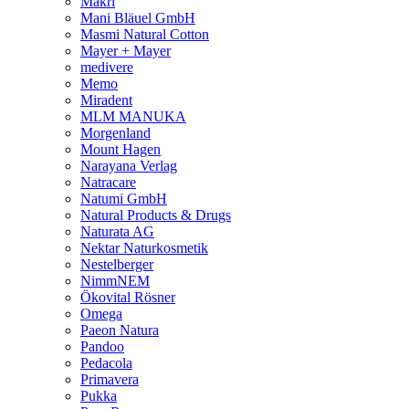
Makri
Mani Bläuel GmbH
Masmi Natural Cotton
Mayer + Mayer
medivere
Memo
Miradent
MLM MANUKA
Morgenland
Mount Hagen
Narayana Verlag
Natracare
Natumi GmbH
Natural Products & Drugs
Naturata AG
Nektar Naturkosmetik
Nestelberger
NimmNEM
Ökovital Rösner
Omega
Paeon Natura
Pandoo
Pedacola
Primavera
Pukka