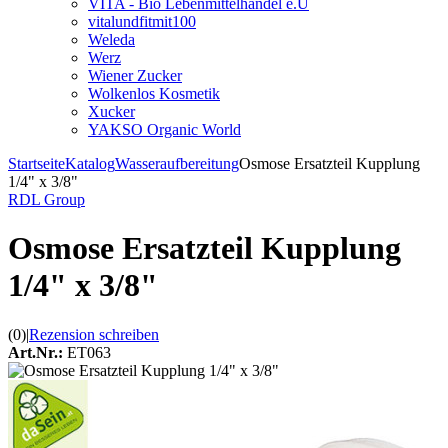
VITA - Bio Lebenmittelhandel e.U
vitalundfitmit100
Weleda
Werz
Wiener Zucker
Wolkenlos Kosmetik
Xucker
YAKSO Organic World
Startseite
Katalog
Wasseraufbereitung
Osmose Ersatzteil Kupplung
1/4" x 3/8"
RDL Group
Osmose Ersatzteil Kupplung
1/4" x 3/8"
(0)
|
Rezension schreiben
Art.Nr.:
ET063