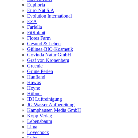
Euphoria
Euro-Nat S.A
Evolution International
EZA
Farfalla
FitRabbit
Flores Farm
Gesund & Leben
Giilinea-BIO-Kosmetik
Govinda Natur GmbH
Graf von Kronenberg
Greenic
Grüne Perlen
Hanfland
Hawos
Heyne
Hübner
IDI Luftreinigung
JG Wasser Aufbereitung
Kamphausen Media GmbH
Kopp Verlag
Lebensbaum
Lima
Lovechock
Luba