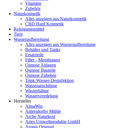
Vitamine
Zubehör
Naturkosmetik
Alles anzeigen aus Naturkosmetik
CBD Hanf Kosmetik
Reinigungsmittel
Tiere
Wasseraufbereitung
Alles anzeigen aus Wasseraufbereitung
Behälter und Tanks
Ersatzteile
Filter - Membranen
Osmose Anlagen
Osmose Bauteile
Osmose Zubehör
Trink-Wasser-Desinfektion
Wasseranschlüsse
Wasserhähne
Wasserveredelung
Hersteller
AlmaWin
Antersdorfer Mühle
Arche Naturkost
Aries Umweltprodukte GmbH
Aronia Original