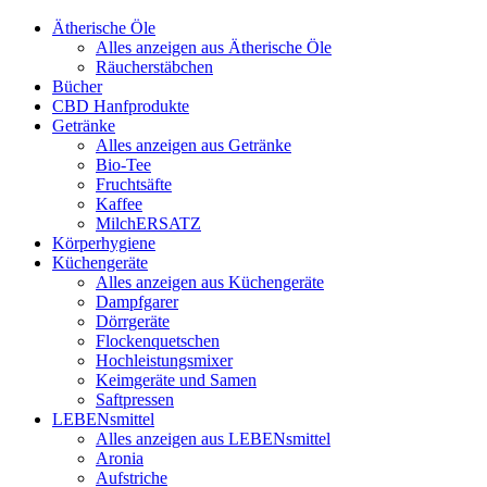
Ätherische Öle
Alles anzeigen aus Ätherische Öle
Räucherstäbchen
Bücher
CBD Hanfprodukte
Getränke
Alles anzeigen aus Getränke
Bio-Tee
Fruchtsäfte
Kaffee
MilchERSATZ
Körperhygiene
Küchengeräte
Alles anzeigen aus Küchengeräte
Dampfgarer
Dörrgeräte
Flockenquetschen
Hochleistungsmixer
Keimgeräte und Samen
Saftpressen
LEBENsmittel
Alles anzeigen aus LEBENsmittel
Aronia
Aufstriche