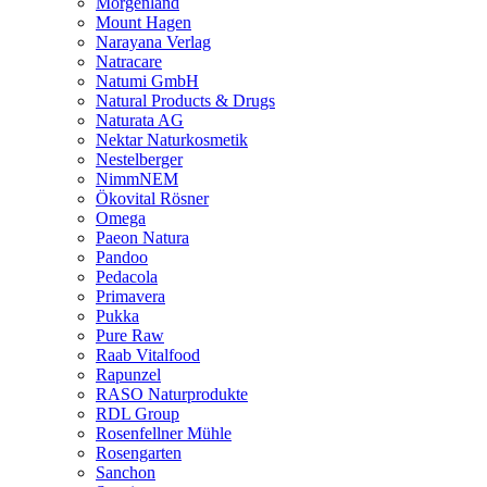
Morgenland
Mount Hagen
Narayana Verlag
Natracare
Natumi GmbH
Natural Products & Drugs
Naturata AG
Nektar Naturkosmetik
Nestelberger
NimmNEM
Ökovital Rösner
Omega
Paeon Natura
Pandoo
Pedacola
Primavera
Pukka
Pure Raw
Raab Vitalfood
Rapunzel
RASO Naturprodukte
RDL Group
Rosenfellner Mühle
Rosengarten
Sanchon