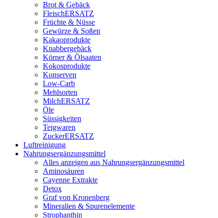
Brot & Gebäck
FleischERSATZ
Früchte & Nüsse
Gewürze & Soßen
Kakaoprodukte
Knabbergebäck
Körner & Ölsaaten
Kokosprodukte
Konserven
Low-Carb
Mehlsorten
MilchERSATZ
Öle
Süssigkeiten
Teigwaren
ZuckerERSATZ
Luftreinigung
Nahrungsergänzungsmittel
Alles anzeigen aus Nahrungsergänzungsmittel
Aminosäuren
Cayenne Extrakte
Detox
Graf von Kronenberg
Mineralien & Spurenelemente
Strophanthin