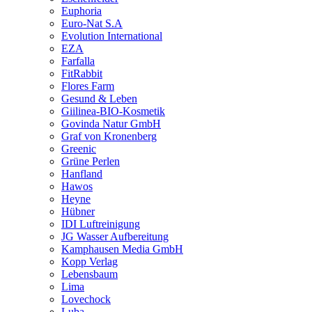
Euphoria
Euro-Nat S.A
Evolution International
EZA
Farfalla
FitRabbit
Flores Farm
Gesund & Leben
Giilinea-BIO-Kosmetik
Govinda Natur GmbH
Graf von Kronenberg
Greenic
Grüne Perlen
Hanfland
Hawos
Heyne
Hübner
IDI Luftreinigung
JG Wasser Aufbereitung
Kamphausen Media GmbH
Kopp Verlag
Lebensbaum
Lima
Lovechock
Luba