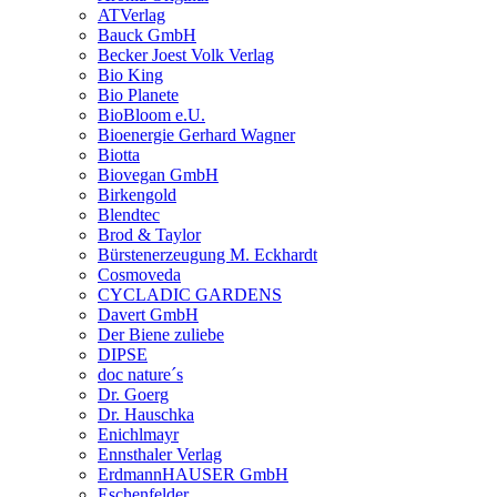
ATVerlag
Bauck GmbH
Becker Joest Volk Verlag
Bio King
Bio Planete
BioBloom e.U.
Bioenergie Gerhard Wagner
Biotta
Biovegan GmbH
Birkengold
Blendtec
Brod & Taylor
Bürstenerzeugung M. Eckhardt
Cosmoveda
CYCLADIC GARDENS
Davert GmbH
Der Biene zuliebe
DIPSE
doc nature´s
Dr. Goerg
Dr. Hauschka
Enichlmayr
Ennsthaler Verlag
ErdmannHAUSER GmbH
Eschenfelder