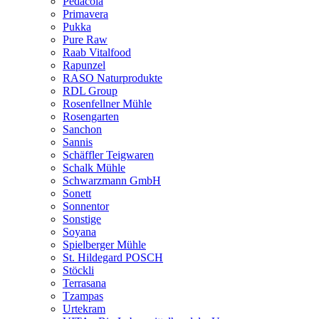
Pedacola
Primavera
Pukka
Pure Raw
Raab Vitalfood
Rapunzel
RASO Naturprodukte
RDL Group
Rosenfellner Mühle
Rosengarten
Sanchon
Sannis
Schäffler Teigwaren
Schalk Mühle
Schwarzmann GmbH
Sonett
Sonnentor
Sonstige
Soyana
Spielberger Mühle
St. Hildegard POSCH
Stöckli
Terrasana
Tzampas
Urtekram