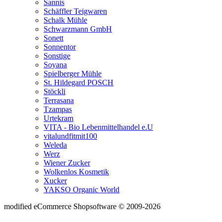
Sannis
Schäffler Teigwaren
Schalk Mühle
Schwarzmann GmbH
Sonett
Sonnentor
Sonstige
Soyana
Spielberger Mühle
St. Hildegard POSCH
Stöckli
Terrasana
Tzampas
Urtekram
VITA - Bio Lebenmittelhandel e.U
vitalundfitmit100
Weleda
Werz
Wiener Zucker
Wolkenlos Kosmetik
Xucker
YAKSO Organic World
mod
ified eCommerce Shopsoftware © 2009-2026