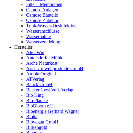
Filter - Membranen
Osmose Anlagen
Osmose Bauteile
Osmose Zubehör
Trink-Wasser-Desinfektion
Wasseranschlüsse
Wasserhähne
Wasserveredelung
Hersteller
AlmaWin
Antersdorfer Mühle
Arche Naturkost
Aries Umweltprodukte GmbH
Aronia Original
ATVerlag
Bauck GmbH
Becker Joest Volk Verlag
Bio King
Bio Planete
BioBloom e.U.
Bioenergie Gerhard Wagner
Biotta
Biovegan GmbH
Birkengold
Blendtec