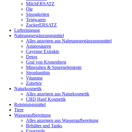
MilchERSATZ
Öle
Süssigkeiten
Teigwaren
ZuckerERSATZ
Luftreinigung
Nahrungsergänzungsmittel
Alles anzeigen aus Nahrungsergänzungsmittel
Aminosäuren
Cayenne Extrakte
Detox
Graf von Kronenberg
Mineralien & Spurenelemente
Strophanthin
Vitamine
Zubehör
Naturkosmetik
Alles anzeigen aus Naturkosmetik
CBD Hanf Kosmetik
Reinigungsmittel
Tiere
Wasseraufbereitung
Alles anzeigen aus Wasseraufbereitung
Behälter und Tanks
Ersatzteile