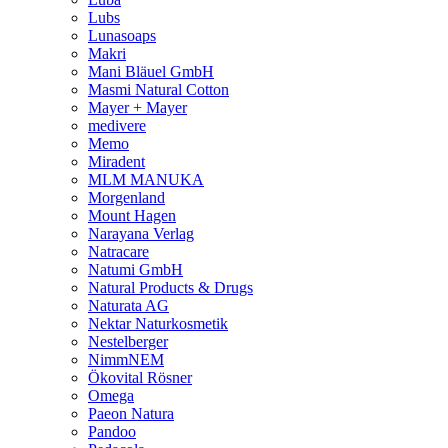
Lubs
Lunasoaps
Makri
Mani Bläuel GmbH
Masmi Natural Cotton
Mayer + Mayer
medivere
Memo
Miradent
MLM MANUKA
Morgenland
Mount Hagen
Narayana Verlag
Natracare
Natumi GmbH
Natural Products & Drugs
Naturata AG
Nektar Naturkosmetik
Nestelberger
NimmNEM
Ökovital Rösner
Omega
Paeon Natura
Pandoo