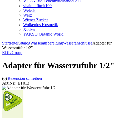
VITA - Bio Lebenmittelhandel e.U
vitalundfitmit100
Weleda
Werz
Wiener Zucker
Wolkenlos Kosmetik
Xucker
YAKSO Organic World
Startseite
Katalog
Wasseraufbereitung
Wasseranschlüsse
Adapter für
Wasserzufuhr 1/2"
RDL Group
Adapter für Wasserzufuhr 1/2"
(0)
|
Rezension schreiben
Art.Nr.:
ET013