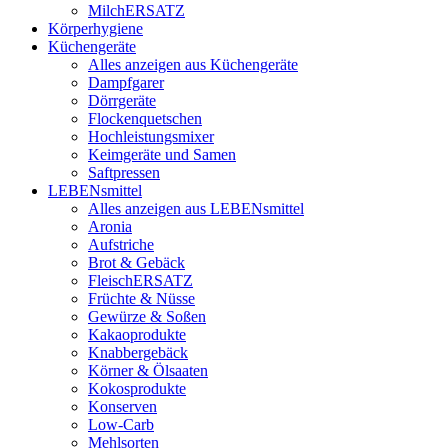
MilchERSATZ
Körperhygiene
Küchengeräte
Alles anzeigen aus Küchengeräte
Dampfgarer
Dörrgeräte
Flockenquetschen
Hochleistungsmixer
Keimgeräte und Samen
Saftpressen
LEBENsmittel
Alles anzeigen aus LEBENsmittel
Aronia
Aufstriche
Brot & Gebäck
FleischERSATZ
Früchte & Nüsse
Gewürze & Soßen
Kakaoprodukte
Knabbergebäck
Körner & Ölsaaten
Kokosprodukte
Konserven
Low-Carb
Mehlsorten