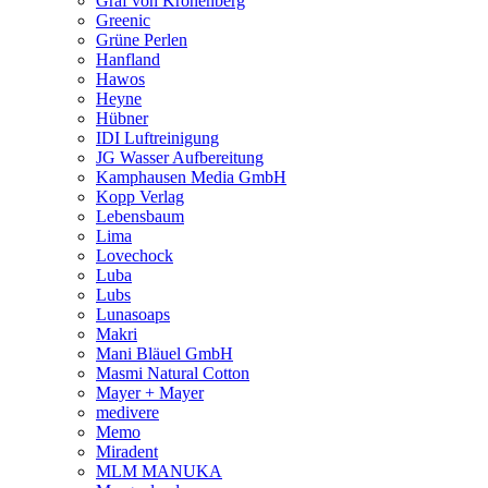
Graf von Kronenberg
Greenic
Grüne Perlen
Hanfland
Hawos
Heyne
Hübner
IDI Luftreinigung
JG Wasser Aufbereitung
Kamphausen Media GmbH
Kopp Verlag
Lebensbaum
Lima
Lovechock
Luba
Lubs
Lunasoaps
Makri
Mani Bläuel GmbH
Masmi Natural Cotton
Mayer + Mayer
medivere
Memo
Miradent
MLM MANUKA