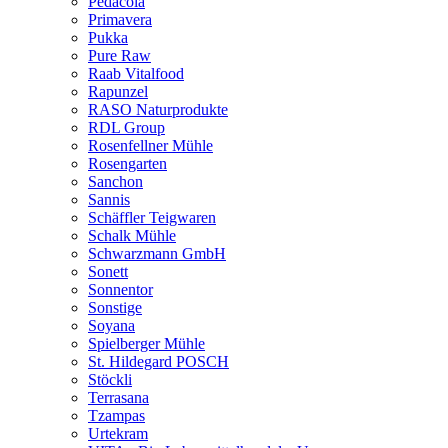
Pedacola
Primavera
Pukka
Pure Raw
Raab Vitalfood
Rapunzel
RASO Naturprodukte
RDL Group
Rosenfellner Mühle
Rosengarten
Sanchon
Sannis
Schäffler Teigwaren
Schalk Mühle
Schwarzmann GmbH
Sonett
Sonnentor
Sonstige
Soyana
Spielberger Mühle
St. Hildegard POSCH
Stöckli
Terrasana
Tzampas
Urtekram