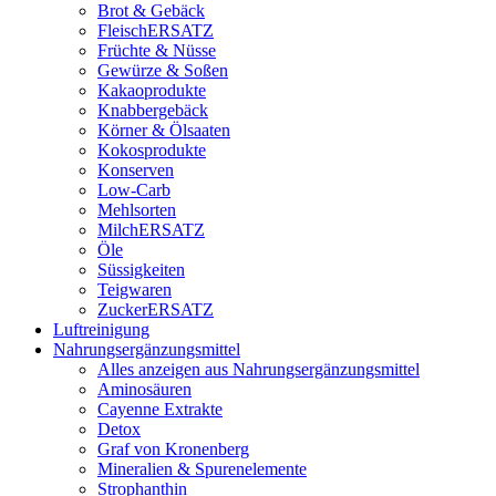
Brot & Gebäck
FleischERSATZ
Früchte & Nüsse
Gewürze & Soßen
Kakaoprodukte
Knabbergebäck
Körner & Ölsaaten
Kokosprodukte
Konserven
Low-Carb
Mehlsorten
MilchERSATZ
Öle
Süssigkeiten
Teigwaren
ZuckerERSATZ
Luftreinigung
Nahrungsergänzungsmittel
Alles anzeigen aus Nahrungsergänzungsmittel
Aminosäuren
Cayenne Extrakte
Detox
Graf von Kronenberg
Mineralien & Spurenelemente
Strophanthin