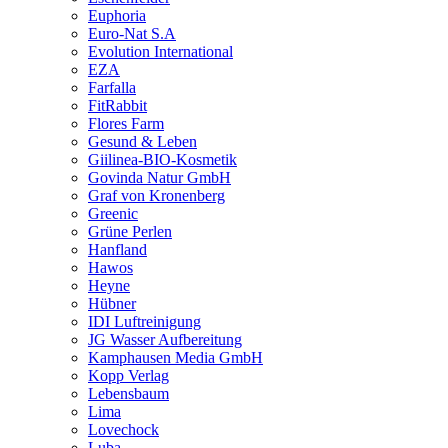
Euphoria
Euro-Nat S.A
Evolution International
EZA
Farfalla
FitRabbit
Flores Farm
Gesund & Leben
Giilinea-BIO-Kosmetik
Govinda Natur GmbH
Graf von Kronenberg
Greenic
Grüne Perlen
Hanfland
Hawos
Heyne
Hübner
IDI Luftreinigung
JG Wasser Aufbereitung
Kamphausen Media GmbH
Kopp Verlag
Lebensbaum
Lima
Lovechock
Luba