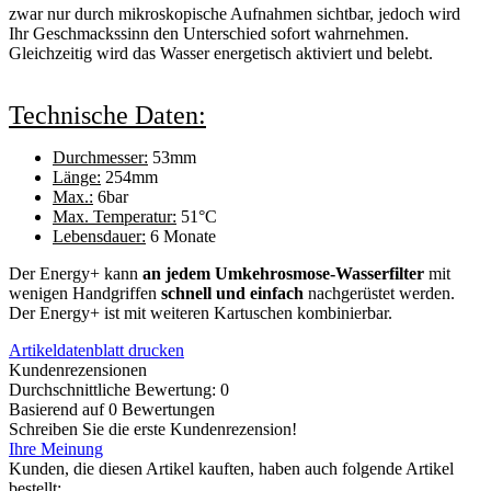
zwar nur durch mikroskopische Aufnahmen sichtbar, jedoch wird
Ihr Geschmackssinn den Unterschied sofort wahrnehmen.
Gleichzeitig wird das Wasser energetisch aktiviert und belebt.
Technische Daten:
Durchmesser:
53mm
Länge:
254mm
Max.:
6bar
Max. Temperatur:
51°C
Lebensdauer:
6 Monate
Der Energy+ kann
an jedem Umkehrosmose-Wasserfilter
mit
wenigen Handgriffen
schnell und einfach
nachgerüstet werden.
Der Energy+ ist mit weiteren Kartuschen kombinierbar.
Artikeldatenblatt drucken
Kundenrezensionen
Durchschnittliche Bewertung: 0
Basierend auf 0 Bewertungen
Schreiben Sie die erste Kundenrezension!
Ihre Meinung
Kunden, die diesen Artikel kauften, haben auch folgende Artikel
bestellt: