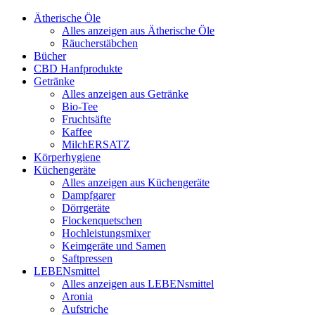
Ätherische Öle
Alles anzeigen aus Ätherische Öle
Räucherstäbchen
Bücher
CBD Hanfprodukte
Getränke
Alles anzeigen aus Getränke
Bio-Tee
Fruchtsäfte
Kaffee
MilchERSATZ
Körperhygiene
Küchengeräte
Alles anzeigen aus Küchengeräte
Dampfgarer
Dörrgeräte
Flockenquetschen
Hochleistungsmixer
Keimgeräte und Samen
Saftpressen
LEBENsmittel
Alles anzeigen aus LEBENsmittel
Aronia
Aufstriche