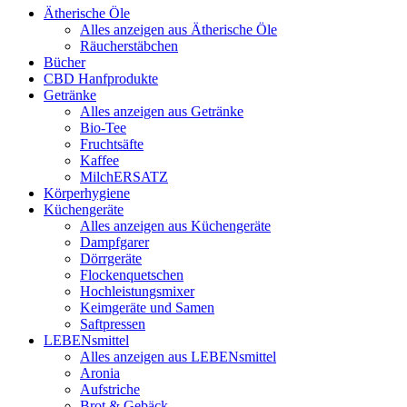
Ätherische Öle
Alles anzeigen aus Ätherische Öle
Räucherstäbchen
Bücher
CBD Hanfprodukte
Getränke
Alles anzeigen aus Getränke
Bio-Tee
Fruchtsäfte
Kaffee
MilchERSATZ
Körperhygiene
Küchengeräte
Alles anzeigen aus Küchengeräte
Dampfgarer
Dörrgeräte
Flockenquetschen
Hochleistungsmixer
Keimgeräte und Samen
Saftpressen
LEBENsmittel
Alles anzeigen aus LEBENsmittel
Aronia
Aufstriche
Brot & Gebäck