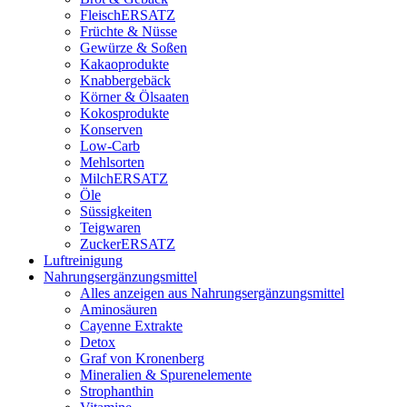
FleischERSATZ
Früchte & Nüsse
Gewürze & Soßen
Kakaoprodukte
Knabbergebäck
Körner & Ölsaaten
Kokosprodukte
Konserven
Low-Carb
Mehlsorten
MilchERSATZ
Öle
Süssigkeiten
Teigwaren
ZuckerERSATZ
Luftreinigung
Nahrungsergänzungsmittel
Alles anzeigen aus Nahrungsergänzungsmittel
Aminosäuren
Cayenne Extrakte
Detox
Graf von Kronenberg
Mineralien & Spurenelemente
Strophanthin