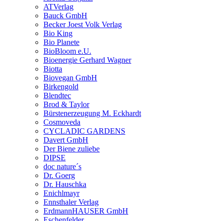
ATVerlag
Bauck GmbH
Becker Joest Volk Verlag
Bio King
Bio Planete
BioBloom e.U.
Bioenergie Gerhard Wagner
Biotta
Biovegan GmbH
Birkengold
Blendtec
Brod & Taylor
Bürstenerzeugung M. Eckhardt
Cosmoveda
CYCLADIC GARDENS
Davert GmbH
Der Biene zuliebe
DIPSE
doc nature´s
Dr. Goerg
Dr. Hauschka
Enichlmayr
Ennsthaler Verlag
ErdmannHAUSER GmbH
Eschenfelder