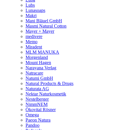
Lubs
Lunasoaps
Makri
Mani Bläuel GmbH
Masmi Natural Cotton
Mayer + Mayer
medivere
Memo
Miradent
MLM MANUKA
Morgenland
Mount Hagen
Narayana Verlag
Natracare
Natumi GmbH
Natural Products & Drugs
Naturata AG
Nektar Naturkosmetik
Nestelberger
NimmNEM
Ökovital Rösner
Omega
Paeon Natura
Pandoo