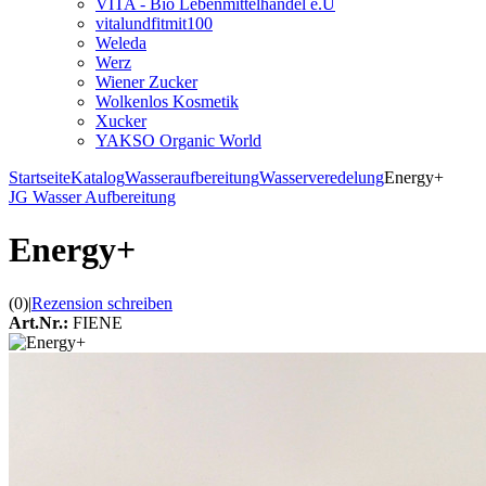
VITA - Bio Lebenmittelhandel e.U
vitalundfitmit100
Weleda
Werz
Wiener Zucker
Wolkenlos Kosmetik
Xucker
YAKSO Organic World
Startseite
Katalog
Wasseraufbereitung
Wasserveredelung
Energy+
JG Wasser Aufbereitung
Energy+
(0)
|
Rezension schreiben
Art.Nr.:
FIENE