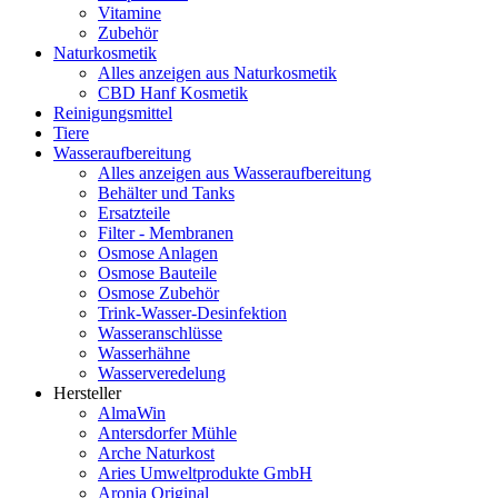
Vitamine
Zubehör
Naturkosmetik
Alles anzeigen aus Naturkosmetik
CBD Hanf Kosmetik
Reinigungsmittel
Tiere
Wasseraufbereitung
Alles anzeigen aus Wasseraufbereitung
Behälter und Tanks
Ersatzteile
Filter - Membranen
Osmose Anlagen
Osmose Bauteile
Osmose Zubehör
Trink-Wasser-Desinfektion
Wasseranschlüsse
Wasserhähne
Wasserveredelung
Hersteller
AlmaWin
Antersdorfer Mühle
Arche Naturkost
Aries Umweltprodukte GmbH
Aronia Original