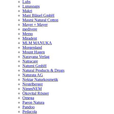
Lubs
Lunasoaps
Makri
Mani Bläuel GmbH
Masmi Natural Cotton
Mayer + Mayer
medivere
Memo
Miradent
MLM MANUKA
Morgenland
Mount Hagen
Narayana Verlag
Natracare
Natumi GmbH
Natural Products & Drugs
Naturata AG
Nektar Naturkosmetik
Nestelberger
NimmNEM
Ökovital Rösner
Omega
Paeon Natura
Pandoo
Pedacola