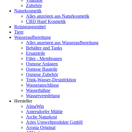
Vitamine
Zubehör
Naturkosmetik
Alles anzeigen aus Naturkosmetik
CBD Hanf Kosmetik
Reinigungsmittel
Tiere
Wasseraufbereitung
Alles anzeigen aus Wasseraufbereitung
Behälter und Tanks
Ersatzteile
Filter - Membranen
Osmose Anlagen
Osmose Bauteile
Osmose Zubehör
Trink-Wasser-Desinfektion
Wasseranschlüsse
Wasserhähne
Wasserveredelung
Hersteller
AlmaWin
Antersdorfer Mühle
Arche Naturkost
Aries Umweltprodukte GmbH
Aronia Original