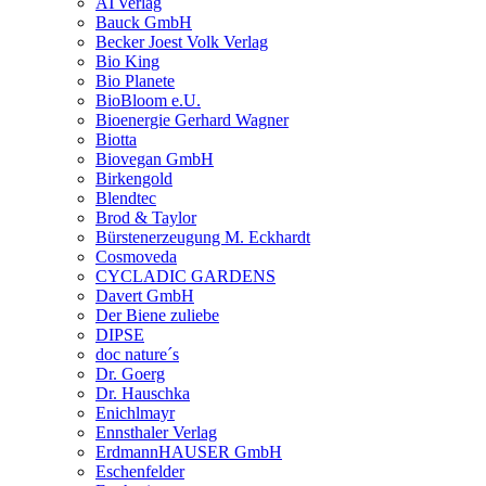
ATVerlag
Bauck GmbH
Becker Joest Volk Verlag
Bio King
Bio Planete
BioBloom e.U.
Bioenergie Gerhard Wagner
Biotta
Biovegan GmbH
Birkengold
Blendtec
Brod & Taylor
Bürstenerzeugung M. Eckhardt
Cosmoveda
CYCLADIC GARDENS
Davert GmbH
Der Biene zuliebe
DIPSE
doc nature´s
Dr. Goerg
Dr. Hauschka
Enichlmayr
Ennsthaler Verlag
ErdmannHAUSER GmbH
Eschenfelder