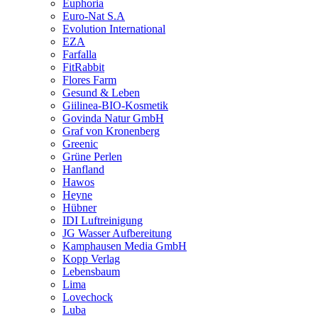
Euphoria
Euro-Nat S.A
Evolution International
EZA
Farfalla
FitRabbit
Flores Farm
Gesund & Leben
Giilinea-BIO-Kosmetik
Govinda Natur GmbH
Graf von Kronenberg
Greenic
Grüne Perlen
Hanfland
Hawos
Heyne
Hübner
IDI Luftreinigung
JG Wasser Aufbereitung
Kamphausen Media GmbH
Kopp Verlag
Lebensbaum
Lima
Lovechock
Luba