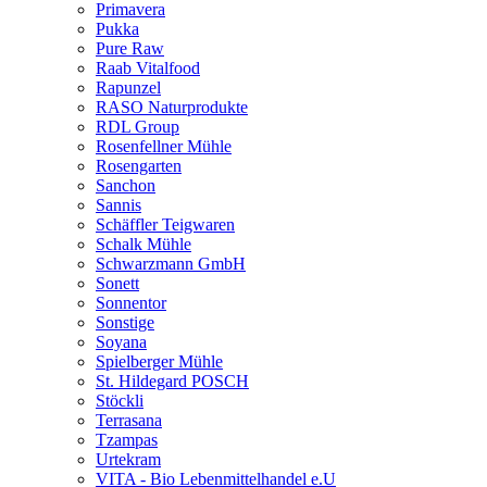
Primavera
Pukka
Pure Raw
Raab Vitalfood
Rapunzel
RASO Naturprodukte
RDL Group
Rosenfellner Mühle
Rosengarten
Sanchon
Sannis
Schäffler Teigwaren
Schalk Mühle
Schwarzmann GmbH
Sonett
Sonnentor
Sonstige
Soyana
Spielberger Mühle
St. Hildegard POSCH
Stöckli
Terrasana
Tzampas
Urtekram
VITA - Bio Lebenmittelhandel e.U