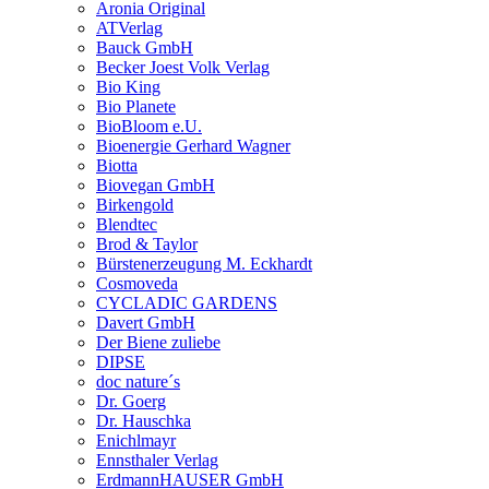
Aronia Original
ATVerlag
Bauck GmbH
Becker Joest Volk Verlag
Bio King
Bio Planete
BioBloom e.U.
Bioenergie Gerhard Wagner
Biotta
Biovegan GmbH
Birkengold
Blendtec
Brod & Taylor
Bürstenerzeugung M. Eckhardt
Cosmoveda
CYCLADIC GARDENS
Davert GmbH
Der Biene zuliebe
DIPSE
doc nature´s
Dr. Goerg
Dr. Hauschka
Enichlmayr
Ennsthaler Verlag
ErdmannHAUSER GmbH