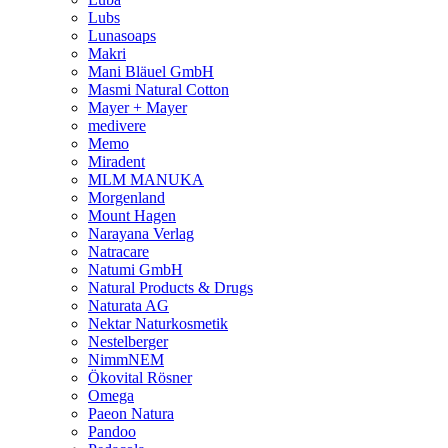
Lubs
Lunasoaps
Makri
Mani Bläuel GmbH
Masmi Natural Cotton
Mayer + Mayer
medivere
Memo
Miradent
MLM MANUKA
Morgenland
Mount Hagen
Narayana Verlag
Natracare
Natumi GmbH
Natural Products & Drugs
Naturata AG
Nektar Naturkosmetik
Nestelberger
NimmNEM
Ökovital Rösner
Omega
Paeon Natura
Pandoo