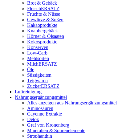
Brot & Gebäck
FleischERSATZ
Früchte & Nüsse
Gewürze & Soßen
Kakaoprodukte
Knabbergebäck
Körner & Ölsaaten
Kokosprodukte
Konserven
Low-Carb
Mehlsorten
MilchERSATZ
Öle
Süssigkeiten
Teigwaren
ZuckerERSATZ
Luftreinigung
Nahrungsergänzungsmittel
Alles anzeigen aus Nahrungsergänzungsmittel
Aminosäuren
Cayenne Extrakte
Detox
Graf von Kronenberg
Mineralien & Spurenelemente
Strophanthin