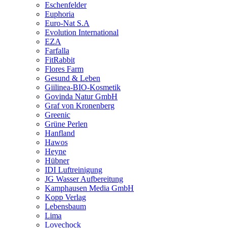
Eschenfelder
Euphoria
Euro-Nat S.A
Evolution International
EZA
Farfalla
FitRabbit
Flores Farm
Gesund & Leben
Giilinea-BIO-Kosmetik
Govinda Natur GmbH
Graf von Kronenberg
Greenic
Grüne Perlen
Hanfland
Hawos
Heyne
Hübner
IDI Luftreinigung
JG Wasser Aufbereitung
Kamphausen Media GmbH
Kopp Verlag
Lebensbaum
Lima
Lovechock