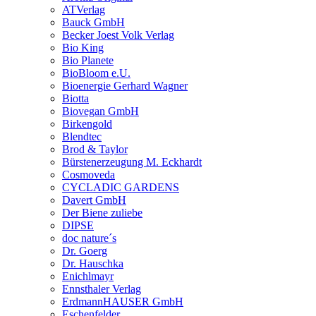
ATVerlag
Bauck GmbH
Becker Joest Volk Verlag
Bio King
Bio Planete
BioBloom e.U.
Bioenergie Gerhard Wagner
Biotta
Biovegan GmbH
Birkengold
Blendtec
Brod & Taylor
Bürstenerzeugung M. Eckhardt
Cosmoveda
CYCLADIC GARDENS
Davert GmbH
Der Biene zuliebe
DIPSE
doc nature´s
Dr. Goerg
Dr. Hauschka
Enichlmayr
Ennsthaler Verlag
ErdmannHAUSER GmbH
Eschenfelder