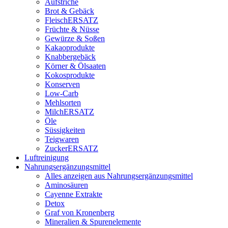
Aufstriche
Brot & Gebäck
FleischERSATZ
Früchte & Nüsse
Gewürze & Soßen
Kakaoprodukte
Knabbergebäck
Körner & Ölsaaten
Kokosprodukte
Konserven
Low-Carb
Mehlsorten
MilchERSATZ
Öle
Süssigkeiten
Teigwaren
ZuckerERSATZ
Luftreinigung
Nahrungsergänzungsmittel
Alles anzeigen aus Nahrungsergänzungsmittel
Aminosäuren
Cayenne Extrakte
Detox
Graf von Kronenberg
Mineralien & Spurenelemente