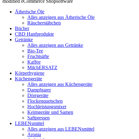
modified eCommerce Shopsoftware
Ätherische Öle
Alles anzeigen aus Ätherische Öle
Räucherstäbchen
Bücher
CBD Hanfprodukte
Getränke
Alles anzeigen aus Getränke
Bio-Tee
Fruchtsäfte
Kaffee
MilchERSATZ
Körperhygiene
Küchengeräte
Alles anzeigen aus Küchengeräte
Dampfgarer
Dörrgeräte
Flockenquetschen
Hochleistungsmixer
Keimgeräte und Samen
Saftpressen
LEBENsmittel
Alles anzeigen aus LEBENsmittel
Aronia