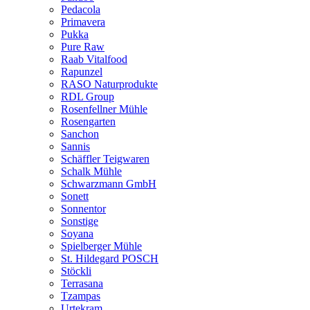
Pedacola
Primavera
Pukka
Pure Raw
Raab Vitalfood
Rapunzel
RASO Naturprodukte
RDL Group
Rosenfellner Mühle
Rosengarten
Sanchon
Sannis
Schäffler Teigwaren
Schalk Mühle
Schwarzmann GmbH
Sonett
Sonnentor
Sonstige
Soyana
Spielberger Mühle
St. Hildegard POSCH
Stöckli
Terrasana
Tzampas
Urtekram