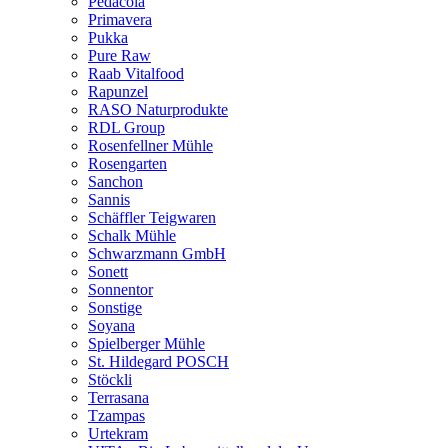
Pedacola
Primavera
Pukka
Pure Raw
Raab Vitalfood
Rapunzel
RASO Naturprodukte
RDL Group
Rosenfellner Mühle
Rosengarten
Sanchon
Sannis
Schäffler Teigwaren
Schalk Mühle
Schwarzmann GmbH
Sonett
Sonnentor
Sonstige
Soyana
Spielberger Mühle
St. Hildegard POSCH
Stöckli
Terrasana
Tzampas
Urtekram