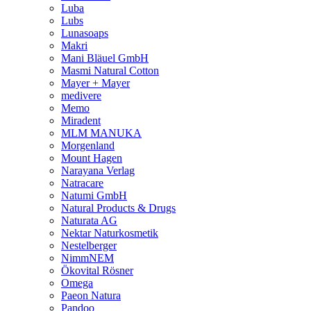
Luba
Lubs
Lunasoaps
Makri
Mani Bläuel GmbH
Masmi Natural Cotton
Mayer + Mayer
medivere
Memo
Miradent
MLM MANUKA
Morgenland
Mount Hagen
Narayana Verlag
Natracare
Natumi GmbH
Natural Products & Drugs
Naturata AG
Nektar Naturkosmetik
Nestelberger
NimmNEM
Ökovital Rösner
Omega
Paeon Natura
Pandoo