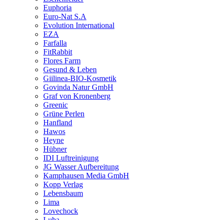
Euphoria
Euro-Nat S.A
Evolution International
EZA
Farfalla
FitRabbit
Flores Farm
Gesund & Leben
Giilinea-BIO-Kosmetik
Govinda Natur GmbH
Graf von Kronenberg
Greenic
Grüne Perlen
Hanfland
Hawos
Heyne
Hübner
IDI Luftreinigung
JG Wasser Aufbereitung
Kamphausen Media GmbH
Kopp Verlag
Lebensbaum
Lima
Lovechock
Luba