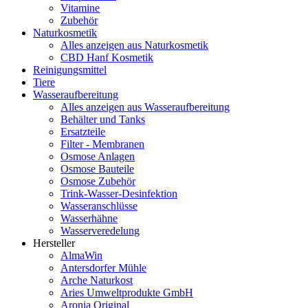
Vitamine
Zubehör
Naturkosmetik
Alles anzeigen aus Naturkosmetik
CBD Hanf Kosmetik
Reinigungsmittel
Tiere
Wasseraufbereitung
Alles anzeigen aus Wasseraufbereitung
Behälter und Tanks
Ersatzteile
Filter - Membranen
Osmose Anlagen
Osmose Bauteile
Osmose Zubehör
Trink-Wasser-Desinfektion
Wasseranschlüsse
Wasserhähne
Wasserveredelung
Hersteller
AlmaWin
Antersdorfer Mühle
Arche Naturkost
Aries Umweltprodukte GmbH
Aronia Original