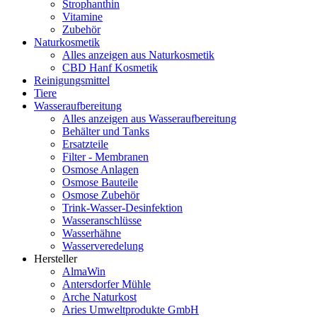
Strophanthin
Vitamine
Zubehör
Naturkosmetik
Alles anzeigen aus Naturkosmetik
CBD Hanf Kosmetik
Reinigungsmittel
Tiere
Wasseraufbereitung
Alles anzeigen aus Wasseraufbereitung
Behälter und Tanks
Ersatzteile
Filter - Membranen
Osmose Anlagen
Osmose Bauteile
Osmose Zubehör
Trink-Wasser-Desinfektion
Wasseranschlüsse
Wasserhähne
Wasserveredelung
Hersteller
AlmaWin
Antersdorfer Mühle
Arche Naturkost
Aries Umweltprodukte GmbH