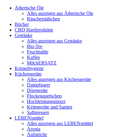
Ätherische Öle
Alles anzeigen aus Ätherische Öle
Räucherstäbchen
Bücher
CBD Hanfprodukte
Getränke
Alles anzeigen aus Getränke
Bio-Tee
Fruchtsäfte
Kaffee
MilchERSATZ
Körperhygiene
Küchengeräte
Alles anzeigen aus Küchengeräte
Dampfgarer
Dörrgeräte
Flockenquetschen
Hochleistungsmixer
Keimgeräte und Samen
Saftpressen
LEBENsmittel
Alles anzeigen aus LEBENsmittel
Aronia
Aufstriche