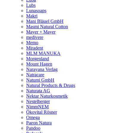
Lubs
Lunasoaps
Makri
Mani Bläuel GmbH
Masmi Natural Cotton
Mayer + Mayer
medivere
Memo
Miradent
MLM MANUKA
Morgenland
Mount Hagen
Narayana Verlag
Natracare
Natumi GmbH
Natural Products & Drugs
Naturata AG
Nektar Naturkosmetik
Nestelberger
NimmNEM
Ökovital Rösner
Omega
Paeon Natura
Pandoo