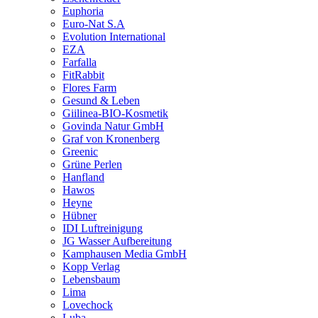
Euphoria
Euro-Nat S.A
Evolution International
EZA
Farfalla
FitRabbit
Flores Farm
Gesund & Leben
Giilinea-BIO-Kosmetik
Govinda Natur GmbH
Graf von Kronenberg
Greenic
Grüne Perlen
Hanfland
Hawos
Heyne
Hübner
IDI Luftreinigung
JG Wasser Aufbereitung
Kamphausen Media GmbH
Kopp Verlag
Lebensbaum
Lima
Lovechock
Luba