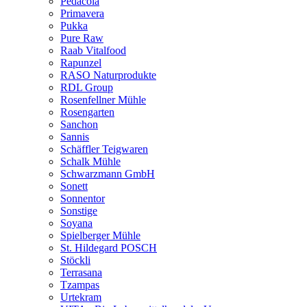
Pedacola
Primavera
Pukka
Pure Raw
Raab Vitalfood
Rapunzel
RASO Naturprodukte
RDL Group
Rosenfellner Mühle
Rosengarten
Sanchon
Sannis
Schäffler Teigwaren
Schalk Mühle
Schwarzmann GmbH
Sonett
Sonnentor
Sonstige
Soyana
Spielberger Mühle
St. Hildegard POSCH
Stöckli
Terrasana
Tzampas
Urtekram