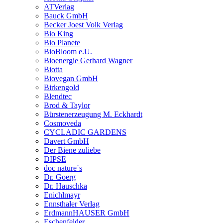
ATVerlag
Bauck GmbH
Becker Joest Volk Verlag
Bio King
Bio Planete
BioBloom e.U.
Bioenergie Gerhard Wagner
Biotta
Biovegan GmbH
Birkengold
Blendtec
Brod & Taylor
Bürstenerzeugung M. Eckhardt
Cosmoveda
CYCLADIC GARDENS
Davert GmbH
Der Biene zuliebe
DIPSE
doc nature´s
Dr. Goerg
Dr. Hauschka
Enichlmayr
Ennsthaler Verlag
ErdmannHAUSER GmbH
Eschenfelder