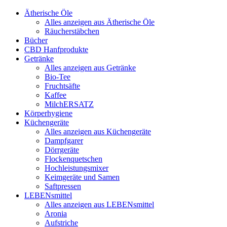
Ätherische Öle
Alles anzeigen aus Ätherische Öle
Räucherstäbchen
Bücher
CBD Hanfprodukte
Getränke
Alles anzeigen aus Getränke
Bio-Tee
Fruchtsäfte
Kaffee
MilchERSATZ
Körperhygiene
Küchengeräte
Alles anzeigen aus Küchengeräte
Dampfgarer
Dörrgeräte
Flockenquetschen
Hochleistungsmixer
Keimgeräte und Samen
Saftpressen
LEBENsmittel
Alles anzeigen aus LEBENsmittel
Aronia
Aufstriche