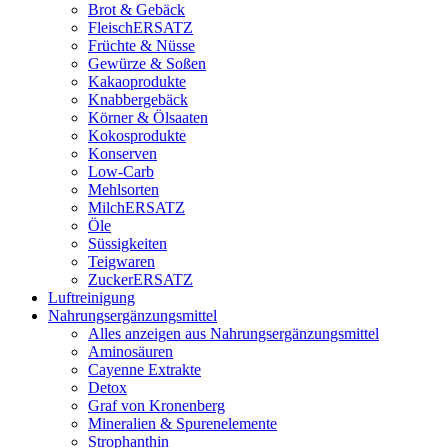
Brot & Gebäck
FleischERSATZ
Früchte & Nüsse
Gewürze & Soßen
Kakaoprodukte
Knabbergebäck
Körner & Ölsaaten
Kokosprodukte
Konserven
Low-Carb
Mehlsorten
MilchERSATZ
Öle
Süssigkeiten
Teigwaren
ZuckerERSATZ
Luftreinigung
Nahrungsergänzungsmittel
Alles anzeigen aus Nahrungsergänzungsmittel
Aminosäuren
Cayenne Extrakte
Detox
Graf von Kronenberg
Mineralien & Spurenelemente
Strophanthin