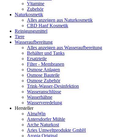
Vitamine
Zubehör
Naturkosmetik
Alles anzeigen aus Naturkosmetik
CBD Hanf Kosmetik
Reinigungsmittel
Tiere
Wasseraufbereitung
Alles anzeigen aus Wasseraufbereitung
Behälter und Tanks
Ersatzteile
Filter - Membranen
Osmose Anlagen
Osmose Bauteile
Osmose Zubehör
Trink-Wasser-Desinfektion
Wasseranschlüsse
Wasserhähne
Wasserveredelung
Hersteller
AlmaWin
Antersdorfer Mühle
Arche Naturkost
Aries Umweltprodukte GmbH
Aronia Original