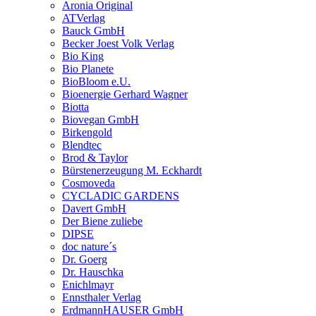
Aronia Original
ATVerlag
Bauck GmbH
Becker Joest Volk Verlag
Bio King
Bio Planete
BioBloom e.U.
Bioenergie Gerhard Wagner
Biotta
Biovegan GmbH
Birkengold
Blendtec
Brod & Taylor
Bürstenerzeugung M. Eckhardt
Cosmoveda
CYCLADIC GARDENS
Davert GmbH
Der Biene zuliebe
DIPSE
doc nature´s
Dr. Goerg
Dr. Hauschka
Enichlmayr
Ennsthaler Verlag
ErdmannHAUSER GmbH