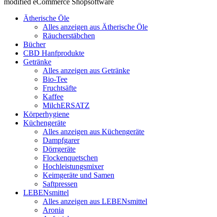
modified eCommerce Shopsoftware
Ätherische Öle
Alles anzeigen aus Ätherische Öle
Räucherstäbchen
Bücher
CBD Hanfprodukte
Getränke
Alles anzeigen aus Getränke
Bio-Tee
Fruchtsäfte
Kaffee
MilchERSATZ
Körperhygiene
Küchengeräte
Alles anzeigen aus Küchengeräte
Dampfgarer
Dörrgeräte
Flockenquetschen
Hochleistungsmixer
Keimgeräte und Samen
Saftpressen
LEBENsmittel
Alles anzeigen aus LEBENsmittel
Aronia