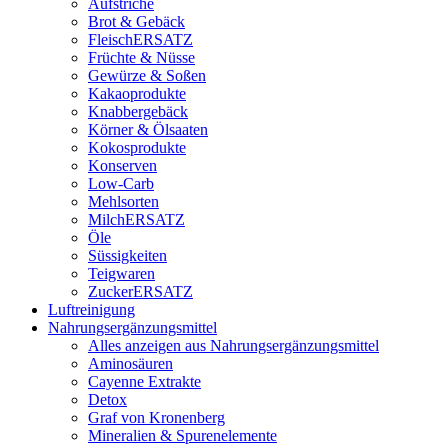
Aufstriche
Brot & Gebäck
FleischERSATZ
Früchte & Nüsse
Gewürze & Soßen
Kakaoprodukte
Knabbergebäck
Körner & Ölsaaten
Kokosprodukte
Konserven
Low-Carb
Mehlsorten
MilchERSATZ
Öle
Süssigkeiten
Teigwaren
ZuckerERSATZ
Luftreinigung
Nahrungsergänzungsmittel
Alles anzeigen aus Nahrungsergänzungsmittel
Aminosäuren
Cayenne Extrakte
Detox
Graf von Kronenberg
Mineralien & Spurenelemente