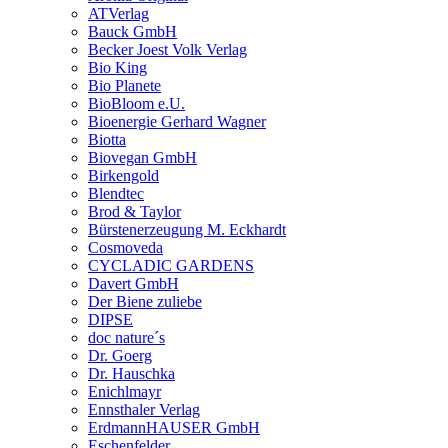
ATVerlag
Bauck GmbH
Becker Joest Volk Verlag
Bio King
Bio Planete
BioBloom e.U.
Bioenergie Gerhard Wagner
Biotta
Biovegan GmbH
Birkengold
Blendtec
Brod & Taylor
Bürstenerzeugung M. Eckhardt
Cosmoveda
CYCLADIC GARDENS
Davert GmbH
Der Biene zuliebe
DIPSE
doc nature´s
Dr. Goerg
Dr. Hauschka
Enichlmayr
Ennsthaler Verlag
ErdmannHAUSER GmbH
Eschenfelder