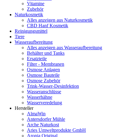
Vitamine
Zubehör
Naturkosmetik
Alles anzeigen aus Naturkosmetik
CBD Hanf Kosmetik
Reinigungsmittel
Tiere
Wasseraufbereitung
Alles anzeigen aus Wasseraufbereitung
Behälter und Tanks
Ersatzteile
Filter - Membranen
Osmose Anlagen
Osmose Bauteile
Osmose Zubehör
Trink-Wasser-Desinfektion
Wasseranschlüsse
Wasserhähne
Wasserveredelung
Hersteller
AlmaWin
Antersdorfer Mühle
Arche Naturkost
Aries Umweltprodukte GmbH
Aronia Original