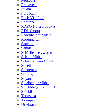
Pedacola
Primavera
Pukka
Pure Raw
Raab Vitalfood
Rapunzel
RASO Naturprodukte
RDL Group
Rosenfellner Mühle
Rosengarten
Sanchon
Sannis
Schäffler Teigwaren
Schalk Mühle
Schwarzmann GmbH
Sonett
Sonnentor
Sonstige
Soyana
Spielberger Mühle
St. Hildegard POSCH
Stöckli
Terrasana
Tzampas
Urtekram