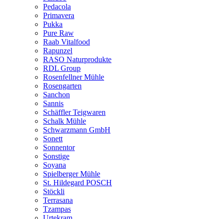
Pedacola
Primavera
Pukka
Pure Raw
Raab Vitalfood
Rapunzel
RASO Naturprodukte
RDL Group
Rosenfellner Mühle
Rosengarten
Sanchon
Sannis
Schäffler Teigwaren
Schalk Mühle
Schwarzmann GmbH
Sonett
Sonnentor
Sonstige
Soyana
Spielberger Mühle
St. Hildegard POSCH
Stöckli
Terrasana
Tzampas
Urtekram