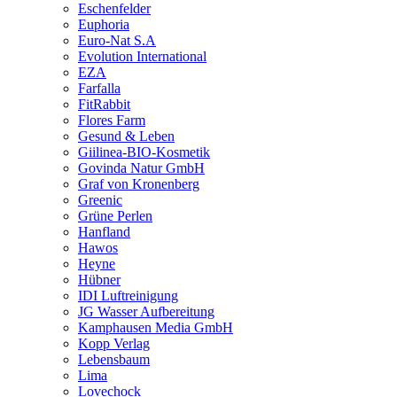
Eschenfelder
Euphoria
Euro-Nat S.A
Evolution International
EZA
Farfalla
FitRabbit
Flores Farm
Gesund & Leben
Giilinea-BIO-Kosmetik
Govinda Natur GmbH
Graf von Kronenberg
Greenic
Grüne Perlen
Hanfland
Hawos
Heyne
Hübner
IDI Luftreinigung
JG Wasser Aufbereitung
Kamphausen Media GmbH
Kopp Verlag
Lebensbaum
Lima
Lovechock