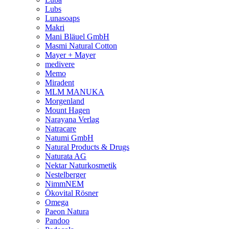
Lubs
Lunasoaps
Makri
Mani Bläuel GmbH
Masmi Natural Cotton
Mayer + Mayer
medivere
Memo
Miradent
MLM MANUKA
Morgenland
Mount Hagen
Narayana Verlag
Natracare
Natumi GmbH
Natural Products & Drugs
Naturata AG
Nektar Naturkosmetik
Nestelberger
NimmNEM
Ökovital Rösner
Omega
Paeon Natura
Pandoo