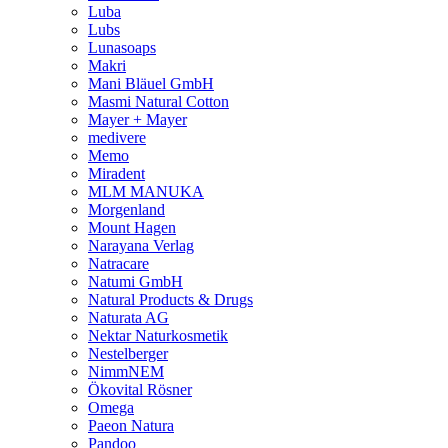
Luba
Lubs
Lunasoaps
Makri
Mani Bläuel GmbH
Masmi Natural Cotton
Mayer + Mayer
medivere
Memo
Miradent
MLM MANUKA
Morgenland
Mount Hagen
Narayana Verlag
Natracare
Natumi GmbH
Natural Products & Drugs
Naturata AG
Nektar Naturkosmetik
Nestelberger
NimmNEM
Ökovital Rösner
Omega
Paeon Natura
Pandoo