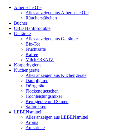
Ätherische Öle
Alles anzeigen aus Ätherische Öle
Räucherstäbchen
Bücher
CBD Hanfprodukte
Getränke
Alles anzeigen aus Getränke
Bio-Tee
Fruchtsäfte
Kaffee
MilchERSATZ
Körperhygiene
Küchengeräte
Alles anzeigen aus Küchengeräte
Dampfgarer
Dörrgeräte
Flockenquetschen
Hochleistungsmixer
Keimgeräte und Samen
Saftpressen
LEBENsmittel
Alles anzeigen aus LEBENsmittel
Aronia
Aufstriche