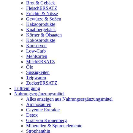
Brot & Gebäck
FleischERSATZ
Früchte & Nüsse
Gewürze & Soßen
Kakaoprodukte
Knabbergebäck
Körner & Ölsaaten
Kokosprodukte
Konserven
Low-Carb
Mehlsorten
MilchERSATZ
Öle
Süssigkeiten
Teigwaren
ZuckerERSATZ
Luftreinigung
Nahrungsergänzungsmittel
Alles anzeigen aus Nahrungsergänzungsmittel
Aminosäuren
Cayenne Extrakte
Detox
Graf von Kronenberg
Mineralien & Spurenelemente
Strophanthin