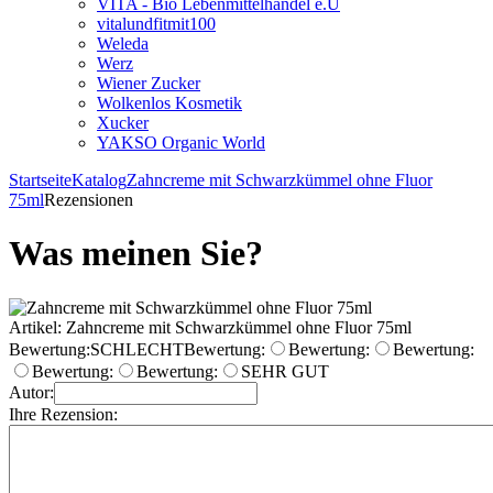
VITA - Bio Lebenmittelhandel e.U
vitalundfitmit100
Weleda
Werz
Wiener Zucker
Wolkenlos Kosmetik
Xucker
YAKSO Organic World
Startseite
Katalog
Zahncreme mit Schwarzkümmel ohne Fluor
75ml
Rezensionen
Was meinen Sie?
Artikel: Zahncreme mit Schwarzkümmel ohne Fluor 75ml
Bewertung:
SCHLECHT
Bewertung:
Bewertung:
Bewertung:
Bewertung:
Bewertung:
SEHR GUT
Autor:
Ihre Rezension: