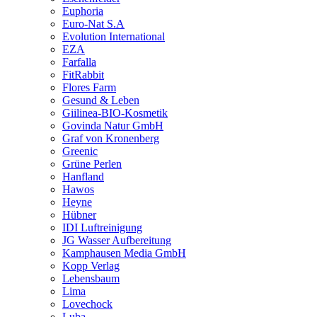
Euphoria
Euro-Nat S.A
Evolution International
EZA
Farfalla
FitRabbit
Flores Farm
Gesund & Leben
Giilinea-BIO-Kosmetik
Govinda Natur GmbH
Graf von Kronenberg
Greenic
Grüne Perlen
Hanfland
Hawos
Heyne
Hübner
IDI Luftreinigung
JG Wasser Aufbereitung
Kamphausen Media GmbH
Kopp Verlag
Lebensbaum
Lima
Lovechock
Luba