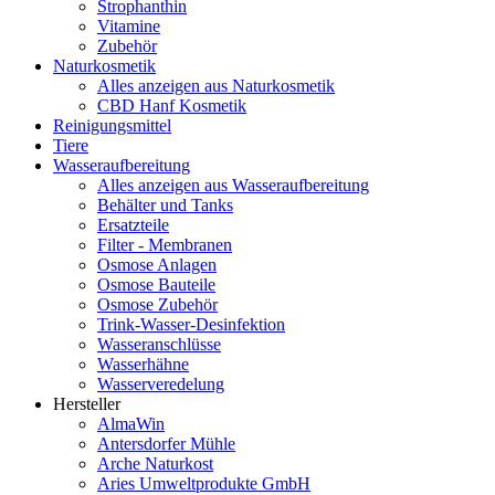
Strophanthin
Vitamine
Zubehör
Naturkosmetik
Alles anzeigen aus Naturkosmetik
CBD Hanf Kosmetik
Reinigungsmittel
Tiere
Wasseraufbereitung
Alles anzeigen aus Wasseraufbereitung
Behälter und Tanks
Ersatzteile
Filter - Membranen
Osmose Anlagen
Osmose Bauteile
Osmose Zubehör
Trink-Wasser-Desinfektion
Wasseranschlüsse
Wasserhähne
Wasserveredelung
Hersteller
AlmaWin
Antersdorfer Mühle
Arche Naturkost
Aries Umweltprodukte GmbH