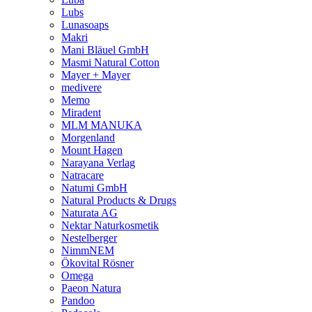
Lubs
Lunasoaps
Makri
Mani Bläuel GmbH
Masmi Natural Cotton
Mayer + Mayer
medivere
Memo
Miradent
MLM MANUKA
Morgenland
Mount Hagen
Narayana Verlag
Natracare
Natumi GmbH
Natural Products & Drugs
Naturata AG
Nektar Naturkosmetik
Nestelberger
NimmNEM
Ökovital Rösner
Omega
Paeon Natura
Pandoo