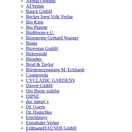
Aronia Original
ATVerlag
Bauck GmbH
Becker Joest Volk Verlag
Bio King
Bio Planete
BioBloom e.U.
Bioenergie Gerhard Wagner
Biotta
Biovegan GmbH
Birkengold
Blendtec
Brod & Taylor
Bürstenerzeugung M. Eckhardt
Cosmoveda
CYCLADIC GARDENS
Davert GmbH
Der Biene zuliebe
DIPSE
doc nature´s
Dr. Goerg
Dr. Hauschka
Enichlmayr
Ennsthaler Verlag
ErdmannHAUSER GmbH