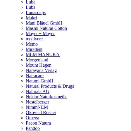
Luba
Lubs
Lunasoaps
Makri
Mani Bläuel GmbH
Masmi Natural Cotton
Mayer + Mayer
medivere
Memo
Miradent
MLM MANUKA
Morgenland
Mount Hagen
Narayana Verlag
Natracare
Natumi GmbH
Natural Products & Drugs
Naturata AG
Nektar Naturkosmetik
Nestelberger
NimmNEM
Ökovital Rösner
Omega
Paeon Natura
Pandoo