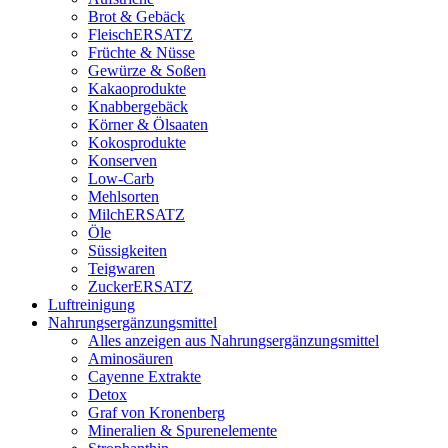
Brot & Gebäck
FleischERSATZ
Früchte & Nüsse
Gewürze & Soßen
Kakaoprodukte
Knabbergebäck
Körner & Ölsaaten
Kokosprodukte
Konserven
Low-Carb
Mehlsorten
MilchERSATZ
Öle
Süssigkeiten
Teigwaren
ZuckerERSATZ
Luftreinigung
Nahrungsergänzungsmittel
Alles anzeigen aus Nahrungsergänzungsmittel
Aminosäuren
Cayenne Extrakte
Detox
Graf von Kronenberg
Mineralien & Spurenelemente