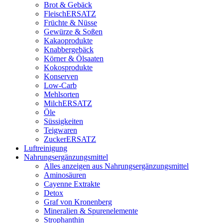
Brot & Gebäck
FleischERSATZ
Früchte & Nüsse
Gewürze & Soßen
Kakaoprodukte
Knabbergebäck
Körner & Ölsaaten
Kokosprodukte
Konserven
Low-Carb
Mehlsorten
MilchERSATZ
Öle
Süssigkeiten
Teigwaren
ZuckerERSATZ
Luftreinigung
Nahrungsergänzungsmittel
Alles anzeigen aus Nahrungsergänzungsmittel
Aminosäuren
Cayenne Extrakte
Detox
Graf von Kronenberg
Mineralien & Spurenelemente
Strophanthin