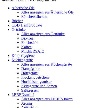
Ätherische Öle
Alles anzeigen aus Ätherische Öle
Räucherstäbchen
Bücher
CBD Hanfprodukte
Getränke
Alles anzeigen aus Getränke
Bio-Tee
Fruchtsäfte
Kaffee
MilchERSATZ
Körperhygiene
Küchengeräte
Alles anzeigen aus Küchengeräte
Dampfgarer
Dörrgeräte
Flockenquetschen
Hochleistungsmixer
Keimgeräte und Samen
Saftpressen
LEBENsmittel
Alles anzeigen aus LEBENsmittel
Aronia
Aufstriche