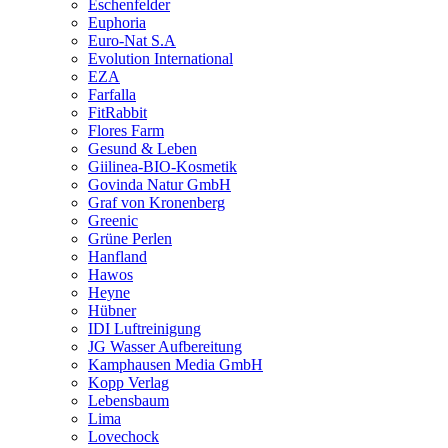
Eschenfelder
Euphoria
Euro-Nat S.A
Evolution International
EZA
Farfalla
FitRabbit
Flores Farm
Gesund & Leben
Giilinea-BIO-Kosmetik
Govinda Natur GmbH
Graf von Kronenberg
Greenic
Grüne Perlen
Hanfland
Hawos
Heyne
Hübner
IDI Luftreinigung
JG Wasser Aufbereitung
Kamphausen Media GmbH
Kopp Verlag
Lebensbaum
Lima
Lovechock