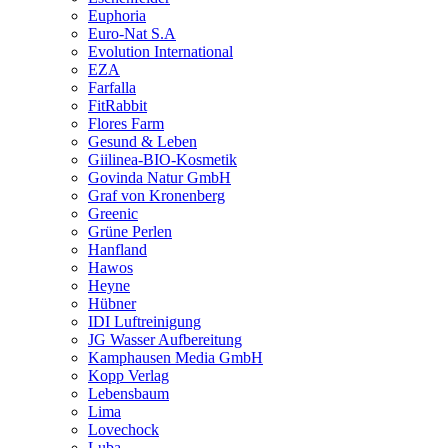
Euphoria
Euro-Nat S.A
Evolution International
EZA
Farfalla
FitRabbit
Flores Farm
Gesund & Leben
Giilinea-BIO-Kosmetik
Govinda Natur GmbH
Graf von Kronenberg
Greenic
Grüne Perlen
Hanfland
Hawos
Heyne
Hübner
IDI Luftreinigung
JG Wasser Aufbereitung
Kamphausen Media GmbH
Kopp Verlag
Lebensbaum
Lima
Lovechock
Luba