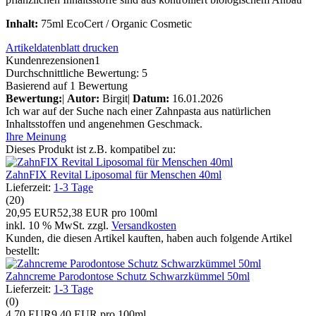
Inhalt:
75ml EcoCert / Organic Cosmetic
Artikeldatenblatt drucken
Kundenrezensionen
1
Durchschnittliche Bewertung: 5
Basierend auf 1 Bewertung
Bewertung:
|
Autor:
Birgit
|
Datum:
16.01.2026
Ich war auf der Suche nach einer Zahnpasta aus natürlichen
Inhaltsstoffen und angenehmen Geschmack.
Ihre Meinung
Dieses Produkt ist z.B. kompatibel zu:
ZahnFIX Revital Liposomal für Menschen 40ml
Lieferzeit:
1-3 Tage
(20)
20,95 EUR
52,38 EUR pro 100ml
inkl. 10 % MwSt. zzgl.
Versandkosten
Kunden, die diesen Artikel kauften, haben auch folgende Artikel
bestellt:
Zahncreme Parodontose Schutz Schwarzkümmel 50ml
Lieferzeit:
1-3 Tage
(0)
4,70 EUR
9,40 EUR pro 100ml