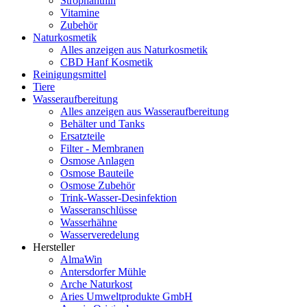
Strophanthin
Vitamine
Zubehör
Naturkosmetik
Alles anzeigen aus Naturkosmetik
CBD Hanf Kosmetik
Reinigungsmittel
Tiere
Wasseraufbereitung
Alles anzeigen aus Wasseraufbereitung
Behälter und Tanks
Ersatzteile
Filter - Membranen
Osmose Anlagen
Osmose Bauteile
Osmose Zubehör
Trink-Wasser-Desinfektion
Wasseranschlüsse
Wasserhähne
Wasserveredelung
Hersteller
AlmaWin
Antersdorfer Mühle
Arche Naturkost
Aries Umweltprodukte GmbH