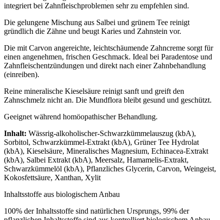
integriert bei Zahnfleischproblemen sehr zu empfehlen sind.
Die gelungene Mischung aus Salbei und grünem Tee reinigt
gründlich die Zähne und beugt Karies und Zahnstein vor.
Die mit Carvon angereichte, leichtschäumende Zahncreme sorgt für
einen angenehmen, frischen Geschmack. Ideal bei Paradentose und
Zahnfleischentzündungen und direkt nach einer Zahnbehandlung
(einreiben).
Reine mineralische Kieselsäure reinigt sanft und greift den
Zahnschmelz nicht an. Die Mundflora bleibt gesund und geschützt.
Geeignet während homöopathischer Behandlung.
Inhalt:
Wässrig-alkoholischer-Schwarzkümmelauszug (kbA),
Sorbitol, Schwarzkümmel-Extrakt (kbA), Grüner Tee Hydrolat
(kbA), Kieselsäure, Mineralisches Magnesium, Echinacea-Extrakt
(kbA), Salbei Extrakt (kbA), Meersalz, Hamamelis-Extrakt,
Schwarzkümmelöl (kbA), Pflanzliches Glycerin, Carvon, Weingeist,
Kokosfettsäure, Xanthan, Xylit
Inhaltsstoffe aus biologischem Anbau
100% der Inhaltsstoffe sind natürlichen Ursprungs, 99% der
pflanzlichen Inhaltsstoffe sind aus kontrolliert biologischem Anbau