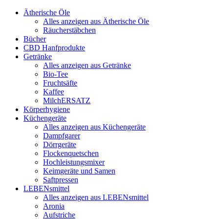
Ätherische Öle
Alles anzeigen aus Ätherische Öle
Räucherstäbchen
Bücher
CBD Hanfprodukte
Getränke
Alles anzeigen aus Getränke
Bio-Tee
Fruchtsäfte
Kaffee
MilchERSATZ
Körperhygiene
Küchengeräte
Alles anzeigen aus Küchengeräte
Dampfgarer
Dörrgeräte
Flockenquetschen
Hochleistungsmixer
Keimgeräte und Samen
Saftpressen
LEBENsmittel
Alles anzeigen aus LEBENsmittel
Aronia
Aufstriche