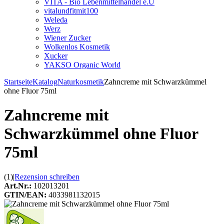
VITA - Bio Lebenmittelhandel e.U
vitalundfitmit100
Weleda
Werz
Wiener Zucker
Wolkenlos Kosmetik
Xucker
YAKSO Organic World
Startseite
Katalog
Naturkosmetik
Zahncreme mit Schwarzkümmel
ohne Fluor 75ml
Zahncreme mit
Schwarzkümmel ohne Fluor
75ml
(1)
|
Rezension schreiben
Art.Nr.:
102013201
GTIN/EAN:
4033981132015