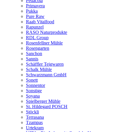
Pedacola
Primavera
Pukka
Pure Raw
Raab Vitalfood
Rapunzel
RASO Naturprodukte
RDL Group
Rosenfellner Mühle
Rosengarten
Sanchon
Sannis
Schäffler Teigwaren
Schalk Mühle
Schwarzmann GmbH
Sonett
Sonnentor
Sonstige
Soyana
Spielberger Mühle
St. Hildegard POSCH
Stöckli
Terrasana
Tzampas
Urtekram