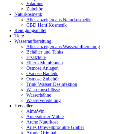
Vitamine
Zubehör
Naturkosmetik
Alles anzeigen aus Naturkosmetik
CBD Hanf Kosmetik
Reinigungsmittel
Tiere
Wasseraufbereitung
Alles anzeigen aus Wasseraufbereitung
Behälter und Tanks
Ersatzteile
Filter - Membranen
Osmose Anlagen
Osmose Bauteile
Osmose Zubehör
Trink-Wasser-Desinfektion
Wasseranschlüsse
Wasserhähne
Wasserveredelung
Hersteller
AlmaWin
Antersdorfer Mühle
Arche Naturkost
Aries Umweltprodukte GmbH
Aronia Original