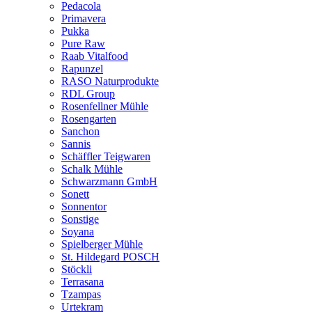
Pedacola
Primavera
Pukka
Pure Raw
Raab Vitalfood
Rapunzel
RASO Naturprodukte
RDL Group
Rosenfellner Mühle
Rosengarten
Sanchon
Sannis
Schäffler Teigwaren
Schalk Mühle
Schwarzmann GmbH
Sonett
Sonnentor
Sonstige
Soyana
Spielberger Mühle
St. Hildegard POSCH
Stöckli
Terrasana
Tzampas
Urtekram