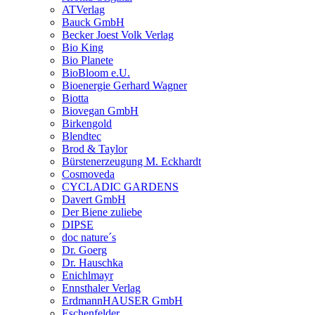
ATVerlag
Bauck GmbH
Becker Joest Volk Verlag
Bio King
Bio Planete
BioBloom e.U.
Bioenergie Gerhard Wagner
Biotta
Biovegan GmbH
Birkengold
Blendtec
Brod & Taylor
Bürstenerzeugung M. Eckhardt
Cosmoveda
CYCLADIC GARDENS
Davert GmbH
Der Biene zuliebe
DIPSE
doc nature´s
Dr. Goerg
Dr. Hauschka
Enichlmayr
Ennsthaler Verlag
ErdmannHAUSER GmbH
Eschenfelder