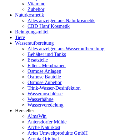
Vitamine
Zubehör
Naturkosmetik
Alles anzeigen aus Naturkosmetik
CBD Hanf Kosmetik
Reinigungsmittel
Tiere
Wasseraufbereitung
Alles anzeigen aus Wasseraufbereitung
Behälter und Tanks
Ersatzteile
Filter - Membranen
Osmose Anlagen
Osmose Bauteile
Osmose Zubehör
Trink-Wasser-Desinfektion
Wasseranschlüsse
Wasserhähne
Wasserveredelung
Hersteller
AlmaWin
Antersdorfer Mühle
Arche Naturkost
Aries Umweltprodukte GmbH
Aronia Original