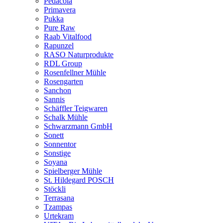
Pedacola
Primavera
Pukka
Pure Raw
Raab Vitalfood
Rapunzel
RASO Naturprodukte
RDL Group
Rosenfellner Mühle
Rosengarten
Sanchon
Sannis
Schäffler Teigwaren
Schalk Mühle
Schwarzmann GmbH
Sonett
Sonnentor
Sonstige
Soyana
Spielberger Mühle
St. Hildegard POSCH
Stöckli
Terrasana
Tzampas
Urtekram