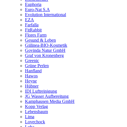
Euphoria
Euro-Nat S.A
Evolution International
EZA
Farfalla
FitRabbit
Flores Farm
Gesund & Leben
Giilinea-BIO-Kosmetik
Govinda Natur GmbH
Graf von Kronenberg
Greenic
Grüne Perlen
Hanfland
Hawos
Heyne
Hübner
IDI Luftreinigung
JG Wasser Aufbereitung
Kamphausen Media GmbH
Kopp Verlag
Lebensbaum
Lima
Lovechock
Luba