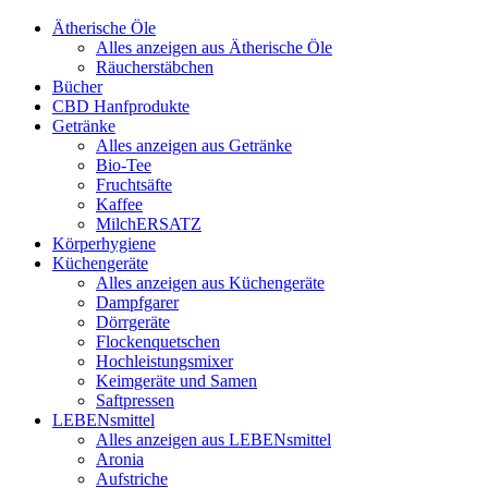
Ätherische Öle
Alles anzeigen aus Ätherische Öle
Räucherstäbchen
Bücher
CBD Hanfprodukte
Getränke
Alles anzeigen aus Getränke
Bio-Tee
Fruchtsäfte
Kaffee
MilchERSATZ
Körperhygiene
Küchengeräte
Alles anzeigen aus Küchengeräte
Dampfgarer
Dörrgeräte
Flockenquetschen
Hochleistungsmixer
Keimgeräte und Samen
Saftpressen
LEBENsmittel
Alles anzeigen aus LEBENsmittel
Aronia
Aufstriche