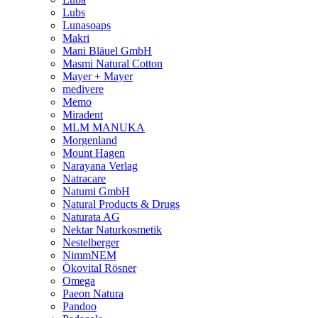
Lubs
Lunasoaps
Makri
Mani Bläuel GmbH
Masmi Natural Cotton
Mayer + Mayer
medivere
Memo
Miradent
MLM MANUKA
Morgenland
Mount Hagen
Narayana Verlag
Natracare
Natumi GmbH
Natural Products & Drugs
Naturata AG
Nektar Naturkosmetik
Nestelberger
NimmNEM
Ökovital Rösner
Omega
Paeon Natura
Pandoo