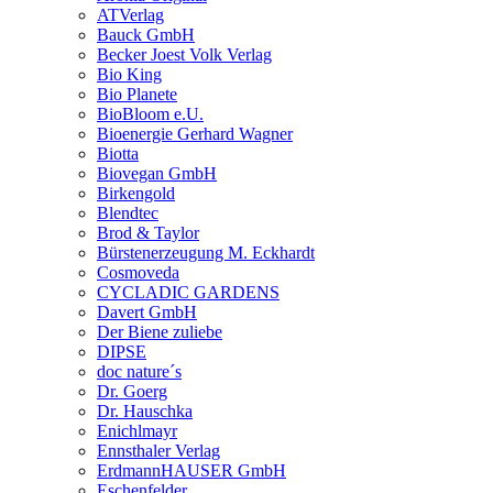
ATVerlag
Bauck GmbH
Becker Joest Volk Verlag
Bio King
Bio Planete
BioBloom e.U.
Bioenergie Gerhard Wagner
Biotta
Biovegan GmbH
Birkengold
Blendtec
Brod & Taylor
Bürstenerzeugung M. Eckhardt
Cosmoveda
CYCLADIC GARDENS
Davert GmbH
Der Biene zuliebe
DIPSE
doc nature´s
Dr. Goerg
Dr. Hauschka
Enichlmayr
Ennsthaler Verlag
ErdmannHAUSER GmbH
Eschenfelder