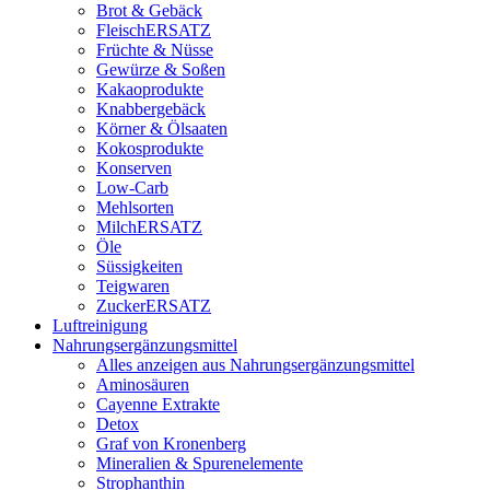
Brot & Gebäck
FleischERSATZ
Früchte & Nüsse
Gewürze & Soßen
Kakaoprodukte
Knabbergebäck
Körner & Ölsaaten
Kokosprodukte
Konserven
Low-Carb
Mehlsorten
MilchERSATZ
Öle
Süssigkeiten
Teigwaren
ZuckerERSATZ
Luftreinigung
Nahrungsergänzungsmittel
Alles anzeigen aus Nahrungsergänzungsmittel
Aminosäuren
Cayenne Extrakte
Detox
Graf von Kronenberg
Mineralien & Spurenelemente
Strophanthin