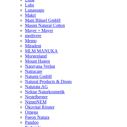
Lubs
Lunasoaps
Makri
Mani Bläuel GmbH
Masmi Natural Cotton
Mayer + Mayer
medivere
Memo
Miradent
MLM MANUKA
Morgenland
Mount Hagen
Narayana Verlag
Natracare
Natumi GmbH
Natural Products & Drugs
Naturata AG
Nektar Naturkosmetik
Nestelberger
NimmNEM
Ökovital Rösner
Omega
Paeon Natura
Pandoo