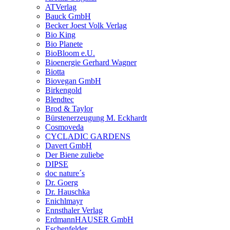
ATVerlag
Bauck GmbH
Becker Joest Volk Verlag
Bio King
Bio Planete
BioBloom e.U.
Bioenergie Gerhard Wagner
Biotta
Biovegan GmbH
Birkengold
Blendtec
Brod & Taylor
Bürstenerzeugung M. Eckhardt
Cosmoveda
CYCLADIC GARDENS
Davert GmbH
Der Biene zuliebe
DIPSE
doc nature´s
Dr. Goerg
Dr. Hauschka
Enichlmayr
Ennsthaler Verlag
ErdmannHAUSER GmbH
Eschenfelder