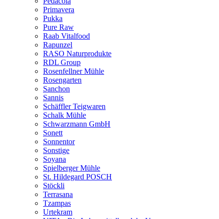
Pedacola
Primavera
Pukka
Pure Raw
Raab Vitalfood
Rapunzel
RASO Naturprodukte
RDL Group
Rosenfellner Mühle
Rosengarten
Sanchon
Sannis
Schäffler Teigwaren
Schalk Mühle
Schwarzmann GmbH
Sonett
Sonnentor
Sonstige
Soyana
Spielberger Mühle
St. Hildegard POSCH
Stöckli
Terrasana
Tzampas
Urtekram