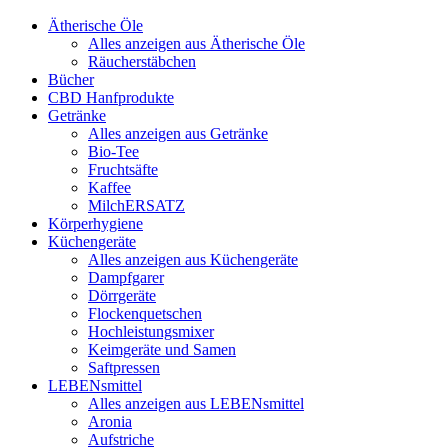
Ätherische Öle
Alles anzeigen aus Ätherische Öle
Räucherstäbchen
Bücher
CBD Hanfprodukte
Getränke
Alles anzeigen aus Getränke
Bio-Tee
Fruchtsäfte
Kaffee
MilchERSATZ
Körperhygiene
Küchengeräte
Alles anzeigen aus Küchengeräte
Dampfgarer
Dörrgeräte
Flockenquetschen
Hochleistungsmixer
Keimgeräte und Samen
Saftpressen
LEBENsmittel
Alles anzeigen aus LEBENsmittel
Aronia
Aufstriche