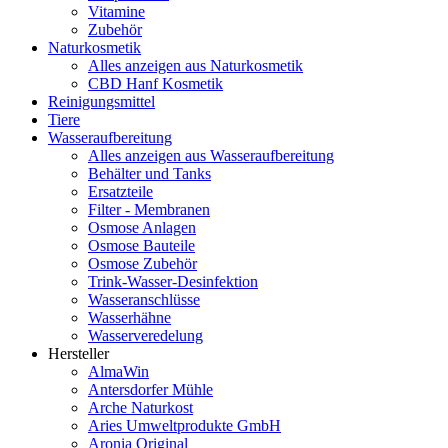
Vitamine
Zubehör
Naturkosmetik
Alles anzeigen aus Naturkosmetik
CBD Hanf Kosmetik
Reinigungsmittel
Tiere
Wasseraufbereitung
Alles anzeigen aus Wasseraufbereitung
Behälter und Tanks
Ersatzteile
Filter - Membranen
Osmose Anlagen
Osmose Bauteile
Osmose Zubehör
Trink-Wasser-Desinfektion
Wasseranschlüsse
Wasserhähne
Wasserveredelung
Hersteller
AlmaWin
Antersdorfer Mühle
Arche Naturkost
Aries Umweltprodukte GmbH
Aronia Original