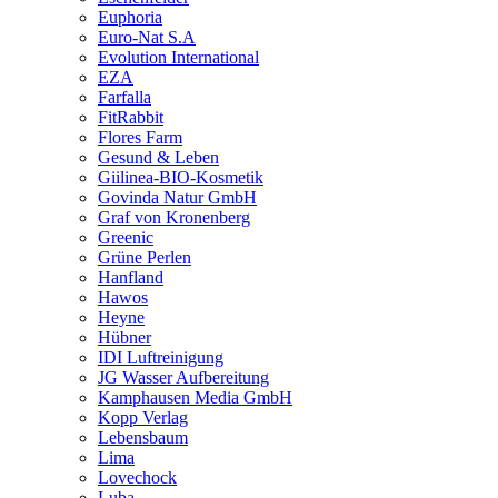
Euphoria
Euro-Nat S.A
Evolution International
EZA
Farfalla
FitRabbit
Flores Farm
Gesund & Leben
Giilinea-BIO-Kosmetik
Govinda Natur GmbH
Graf von Kronenberg
Greenic
Grüne Perlen
Hanfland
Hawos
Heyne
Hübner
IDI Luftreinigung
JG Wasser Aufbereitung
Kamphausen Media GmbH
Kopp Verlag
Lebensbaum
Lima
Lovechock
Luba