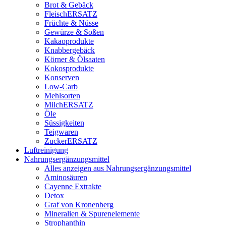
Brot & Gebäck
FleischERSATZ
Früchte & Nüsse
Gewürze & Soßen
Kakaoprodukte
Knabbergebäck
Körner & Ölsaaten
Kokosprodukte
Konserven
Low-Carb
Mehlsorten
MilchERSATZ
Öle
Süssigkeiten
Teigwaren
ZuckerERSATZ
Luftreinigung
Nahrungsergänzungsmittel
Alles anzeigen aus Nahrungsergänzungsmittel
Aminosäuren
Cayenne Extrakte
Detox
Graf von Kronenberg
Mineralien & Spurenelemente
Strophanthin