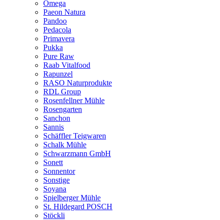
Omega
Paeon Natura
Pandoo
Pedacola
Primavera
Pukka
Pure Raw
Raab Vitalfood
Rapunzel
RASO Naturprodukte
RDL Group
Rosenfellner Mühle
Rosengarten
Sanchon
Sannis
Schäffler Teigwaren
Schalk Mühle
Schwarzmann GmbH
Sonett
Sonnentor
Sonstige
Soyana
Spielberger Mühle
St. Hildegard POSCH
Stöckli