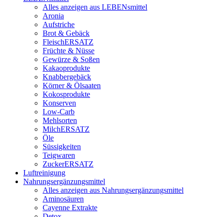
Alles anzeigen aus LEBENsmittel
Aronia
Aufstriche
Brot & Gebäck
FleischERSATZ
Früchte & Nüsse
Gewürze & Soßen
Kakaoprodukte
Knabbergebäck
Körner & Ölsaaten
Kokosprodukte
Konserven
Low-Carb
Mehlsorten
MilchERSATZ
Öle
Süssigkeiten
Teigwaren
ZuckerERSATZ
Luftreinigung
Nahrungsergänzungsmittel
Alles anzeigen aus Nahrungsergänzungsmittel
Aminosäuren
Cayenne Extrakte
Detox