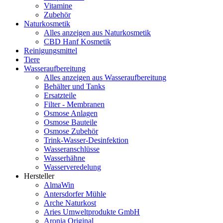
Vitamine
Zubehör
Naturkosmetik
Alles anzeigen aus Naturkosmetik
CBD Hanf Kosmetik
Reinigungsmittel
Tiere
Wasseraufbereitung
Alles anzeigen aus Wasseraufbereitung
Behälter und Tanks
Ersatzteile
Filter - Membranen
Osmose Anlagen
Osmose Bauteile
Osmose Zubehör
Trink-Wasser-Desinfektion
Wasseranschlüsse
Wasserhähne
Wasserveredelung
Hersteller
AlmaWin
Antersdorfer Mühle
Arche Naturkost
Aries Umweltprodukte GmbH
Aronia Original