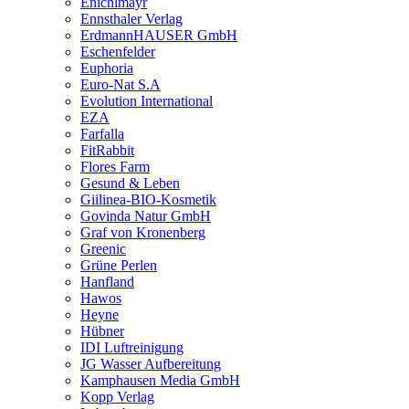
Enichlmayr
Ennsthaler Verlag
ErdmannHAUSER GmbH
Eschenfelder
Euphoria
Euro-Nat S.A
Evolution International
EZA
Farfalla
FitRabbit
Flores Farm
Gesund & Leben
Giilinea-BIO-Kosmetik
Govinda Natur GmbH
Graf von Kronenberg
Greenic
Grüne Perlen
Hanfland
Hawos
Heyne
Hübner
IDI Luftreinigung
JG Wasser Aufbereitung
Kamphausen Media GmbH
Kopp Verlag