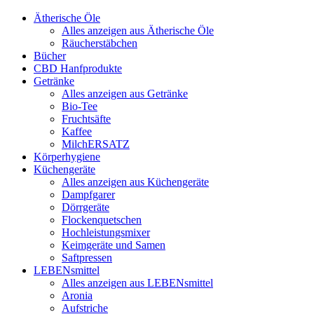
Ätherische Öle
Alles anzeigen aus Ätherische Öle
Räucherstäbchen
Bücher
CBD Hanfprodukte
Getränke
Alles anzeigen aus Getränke
Bio-Tee
Fruchtsäfte
Kaffee
MilchERSATZ
Körperhygiene
Küchengeräte
Alles anzeigen aus Küchengeräte
Dampfgarer
Dörrgeräte
Flockenquetschen
Hochleistungsmixer
Keimgeräte und Samen
Saftpressen
LEBENsmittel
Alles anzeigen aus LEBENsmittel
Aronia
Aufstriche