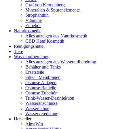
Graf von Kronenberg
Mineralien & Spurenelemente
Strophanthin
Vitamine
Zubehör
Naturkosmetik
Alles anzeigen aus Naturkosmetik
CBD Hanf Kosmetik
Reinigungsmittel
Tiere
Wasseraufbereitung
Alles anzeigen aus Wasseraufbereitung
Behälter und Tanks
Ersatzteile
Filter - Membranen
Osmose Anlagen
Osmose Bauteile
Osmose Zubehör
Trink-Wasser-Desinfektion
Wasseranschlüsse
Wasserhähne
Wasserveredelung
Hersteller
AlmaWin