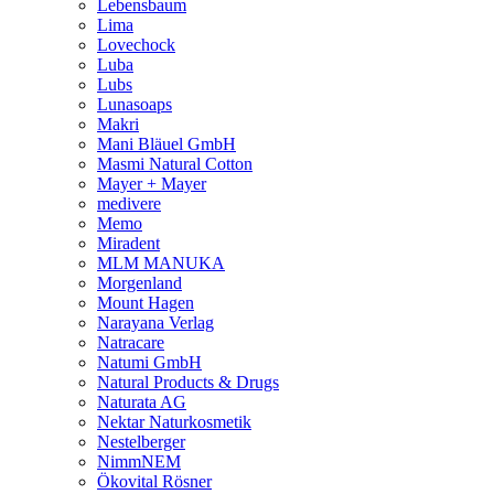
Lebensbaum
Lima
Lovechock
Luba
Lubs
Lunasoaps
Makri
Mani Bläuel GmbH
Masmi Natural Cotton
Mayer + Mayer
medivere
Memo
Miradent
MLM MANUKA
Morgenland
Mount Hagen
Narayana Verlag
Natracare
Natumi GmbH
Natural Products & Drugs
Naturata AG
Nektar Naturkosmetik
Nestelberger
NimmNEM
Ökovital Rösner