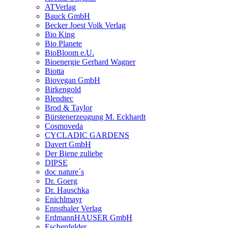
ATVerlag
Bauck GmbH
Becker Joest Volk Verlag
Bio King
Bio Planete
BioBloom e.U.
Bioenergie Gerhard Wagner
Biotta
Biovegan GmbH
Birkengold
Blendtec
Brod & Taylor
Bürstenerzeugung M. Eckhardt
Cosmoveda
CYCLADIC GARDENS
Davert GmbH
Der Biene zuliebe
DIPSE
doc nature´s
Dr. Goerg
Dr. Hauschka
Enichlmayr
Ennsthaler Verlag
ErdmannHAUSER GmbH
Eschenfelder