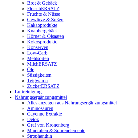
Brot & Gebäck
FleischERSATZ
Früchte & Nüsse
Gewürze & Soßen
Kakaoprodukte
Knabbergebäck
Körner & Ölsaaten
Kokosprodukte
Konserven
Low-Carb
Mehlsorten
MilchERSATZ
Öle
Süssigkeiten
Teigwaren
ZuckerERSATZ
Luftreinigung
Nahrungsergänzungsmittel
Alles anzeigen aus Nahrungsergänzungsmittel
Aminosäuren
Cayenne Extrakte
Detox
Graf von Kronenberg
Mineralien & Spurenelemente
Strophanthin