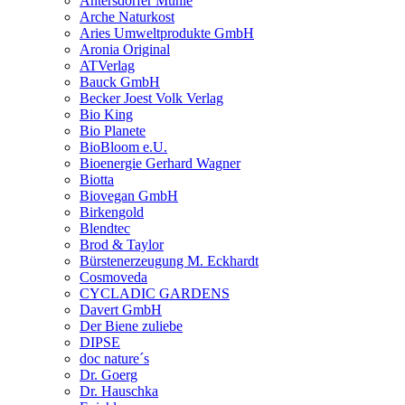
Antersdorfer Mühle
Arche Naturkost
Aries Umweltprodukte GmbH
Aronia Original
ATVerlag
Bauck GmbH
Becker Joest Volk Verlag
Bio King
Bio Planete
BioBloom e.U.
Bioenergie Gerhard Wagner
Biotta
Biovegan GmbH
Birkengold
Blendtec
Brod & Taylor
Bürstenerzeugung M. Eckhardt
Cosmoveda
CYCLADIC GARDENS
Davert GmbH
Der Biene zuliebe
DIPSE
doc nature´s
Dr. Goerg
Dr. Hauschka