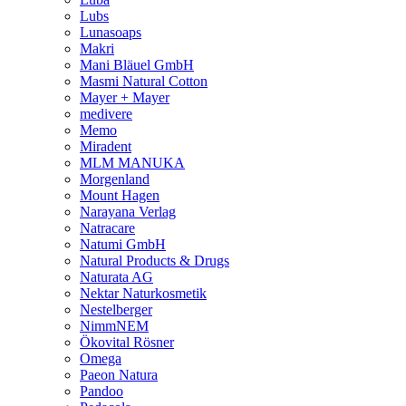
Lubs
Lunasoaps
Makri
Mani Bläuel GmbH
Masmi Natural Cotton
Mayer + Mayer
medivere
Memo
Miradent
MLM MANUKA
Morgenland
Mount Hagen
Narayana Verlag
Natracare
Natumi GmbH
Natural Products & Drugs
Naturata AG
Nektar Naturkosmetik
Nestelberger
NimmNEM
Ökovital Rösner
Omega
Paeon Natura
Pandoo