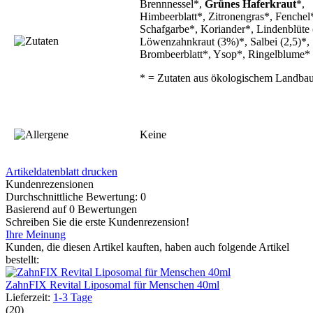
Brennnessel*,
Grünes Haferkraut
*,
Himbeerblatt*, Zitronengras*, Fenchel
Schafgarbe*, Koriander*, Lindenblüte
Löwenzahnkraut (3%)*, Salbei (2,5)*,
Brombeerblatt*, Ysop*, Ringelblume*
* = Zutaten aus ökologischem Landba
Keine
Artikeldatenblatt drucken
Kundenrezensionen
Durchschnittliche Bewertung: 0
Basierend auf 0 Bewertungen
Schreiben Sie die erste Kundenrezension!
Ihre Meinung
Kunden, die diesen Artikel kauften, haben auch folgende Artikel
bestellt:
ZahnFIX Revital Liposomal für Menschen 40ml
Lieferzeit:
1-3 Tage
(20)