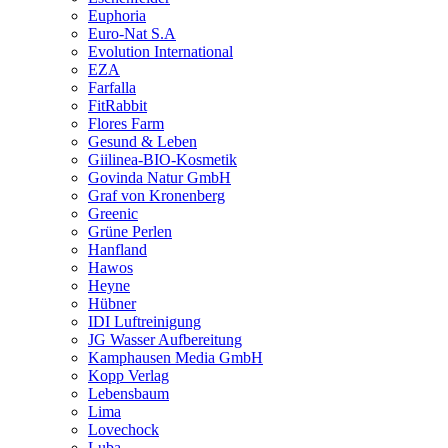
Euphoria
Euro-Nat S.A
Evolution International
EZA
Farfalla
FitRabbit
Flores Farm
Gesund & Leben
Giilinea-BIO-Kosmetik
Govinda Natur GmbH
Graf von Kronenberg
Greenic
Grüne Perlen
Hanfland
Hawos
Heyne
Hübner
IDI Luftreinigung
JG Wasser Aufbereitung
Kamphausen Media GmbH
Kopp Verlag
Lebensbaum
Lima
Lovechock
Luba