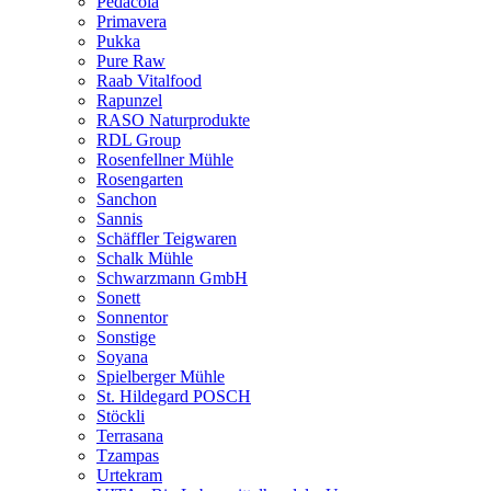
Pedacola
Primavera
Pukka
Pure Raw
Raab Vitalfood
Rapunzel
RASO Naturprodukte
RDL Group
Rosenfellner Mühle
Rosengarten
Sanchon
Sannis
Schäffler Teigwaren
Schalk Mühle
Schwarzmann GmbH
Sonett
Sonnentor
Sonstige
Soyana
Spielberger Mühle
St. Hildegard POSCH
Stöckli
Terrasana
Tzampas
Urtekram