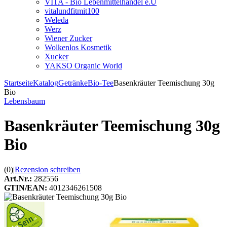
VITA - Bio Lebenmittelhandel e.U
vitalundfitmit100
Weleda
Werz
Wiener Zucker
Wolkenlos Kosmetik
Xucker
YAKSO Organic World
Startseite
Katalog
Getränke
Bio-Tee
Basenkräuter Teemischung 30g
Bio
Lebensbaum
Basenkräuter Teemischung 30g
Bio
(0)
|
Rezension schreiben
Art.Nr.:
282556
GTIN/EAN:
4012346261508