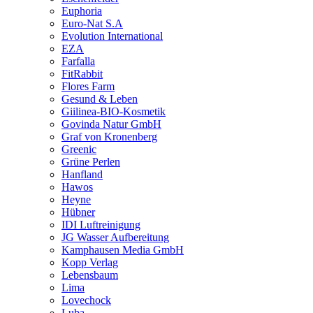
Euphoria
Euro-Nat S.A
Evolution International
EZA
Farfalla
FitRabbit
Flores Farm
Gesund & Leben
Giilinea-BIO-Kosmetik
Govinda Natur GmbH
Graf von Kronenberg
Greenic
Grüne Perlen
Hanfland
Hawos
Heyne
Hübner
IDI Luftreinigung
JG Wasser Aufbereitung
Kamphausen Media GmbH
Kopp Verlag
Lebensbaum
Lima
Lovechock
Luba