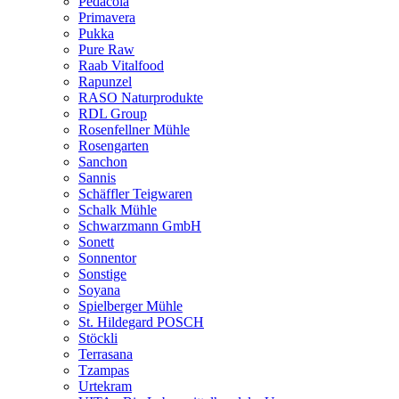
Pedacola
Primavera
Pukka
Pure Raw
Raab Vitalfood
Rapunzel
RASO Naturprodukte
RDL Group
Rosenfellner Mühle
Rosengarten
Sanchon
Sannis
Schäffler Teigwaren
Schalk Mühle
Schwarzmann GmbH
Sonett
Sonnentor
Sonstige
Soyana
Spielberger Mühle
St. Hildegard POSCH
Stöckli
Terrasana
Tzampas
Urtekram