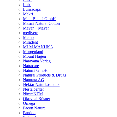
Lubs
Lunasoaps
Makri
Mani Bläuel GmbH
Masmi Natural Cotton
Mayer + Mayer
medivere
Memo
Miradent
MLM MANUKA
Morgenland
Mount Hagen
Narayana Verlag
Natracare
Natumi GmbH
Natural Products & Drugs
Naturata AG
Nektar Naturkosmetik
Nestelberger
NimmNEM
Ökovital Rösner
Omega
Paeon Natura
Pandoo