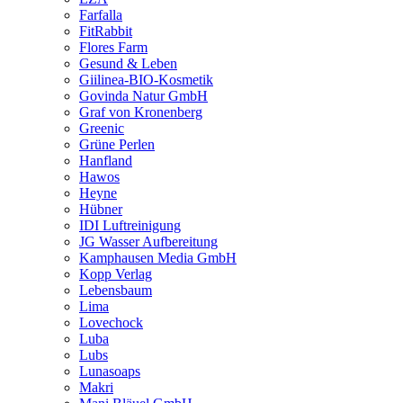
Farfalla
FitRabbit
Flores Farm
Gesund & Leben
Giilinea-BIO-Kosmetik
Govinda Natur GmbH
Graf von Kronenberg
Greenic
Grüne Perlen
Hanfland
Hawos
Heyne
Hübner
IDI Luftreinigung
JG Wasser Aufbereitung
Kamphausen Media GmbH
Kopp Verlag
Lebensbaum
Lima
Lovechock
Luba
Lubs
Lunasoaps
Makri