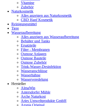
Vitamine
Zubehör
Naturkosmetik
Alles anzeigen aus Naturkosmetik
CBD Hanf Kosmetik
Reinigungsmittel
Tiere
Wasseraufbereitung
Alles anzeigen aus Wasseraufbereitung
Behälter und Tanks
Ersatzteile
Filter - Membranen
Osmose Anlagen
Osmose Bauteile
Osmose Zubehör
Trink-Wasser-Desinfektion
Wasseranschlüsse
Wasserhähne
Wasserveredelung
Hersteller
AlmaWin
Antersdorfer Mühle
Arche Naturkost
Aries Umweltprodukte GmbH
Aronia Original