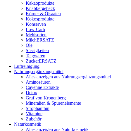
Kakaoprodukte
Knabbergebäck
Körner & Ölsaaten
Kokosprodukte
Konserven
Low-Carb
Mehlsorten
MilchERSATZ
Öle
Süssigkeiten
Teigwaren
ZuckerERSATZ
Luftreinigung
Nahrungsergänzungsmittel
Alles anzeigen aus Nahrungsergänzungsmittel
Aminosäuren
Cayenne Extrakte
Detox
Graf von Kronenberg
Mineralien & Spurenelemente
Strophanthin
Vitamine
Zubehör
Naturkosmetik
Alles anzeigen aus Naturkosmetik