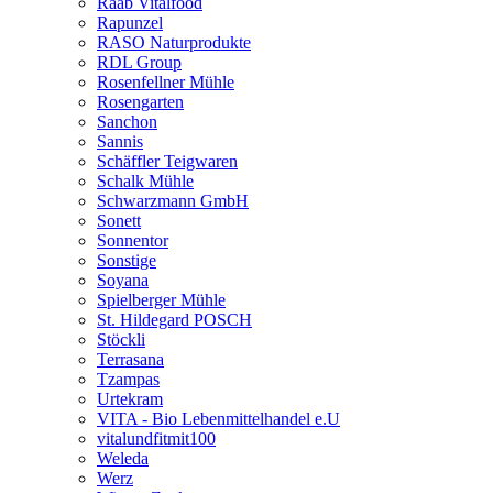
Raab Vitalfood
Rapunzel
RASO Naturprodukte
RDL Group
Rosenfellner Mühle
Rosengarten
Sanchon
Sannis
Schäffler Teigwaren
Schalk Mühle
Schwarzmann GmbH
Sonett
Sonnentor
Sonstige
Soyana
Spielberger Mühle
St. Hildegard POSCH
Stöckli
Terrasana
Tzampas
Urtekram
VITA - Bio Lebenmittelhandel e.U
vitalundfitmit100
Weleda
Werz