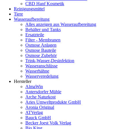
CBD Hanf Kosmetik
Reinigungsmittel
Tiere
Wasseraufbereitung
Alles anzeigen aus Wasseraufbereitung
Behälter und Tanks
Ersatzteile
Filter - Membranen
Osmose Anlagen
Osmose Bauteile
Osmose Zubehör
Trink-Wasser-Desinfektion
Wasseranschlüsse
Wasserhähne
Wasserveredelung
Hersteller
AlmaWin
Antersdorfer Mühle
Arche Naturkost
Aries Umweltprodukte GmbH
Aronia Original
ATVerlag
Bauck GmbH
Becker Joest Volk Verlag
Bio King