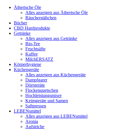
Ätherische Öle
Alles anzeigen aus Ätherische Öle
Räucherstäbchen
Bücher
CBD Hanfprodukte
Getränke
Alles anzeigen aus Getränke
Bio-Tee
Fruchtsäfte
Kaffee
MilchERSATZ
Körperhygiene
Küchengeräte
Alles anzeigen aus Küchengeräte
Dampfgarer
Dörrgeräte
Flockenquetschen
Hochleistungsmixer
Keimgeräte und Samen
Saftpressen
LEBENsmittel
Alles anzeigen aus LEBENsmittel
Aronia
Aufstriche