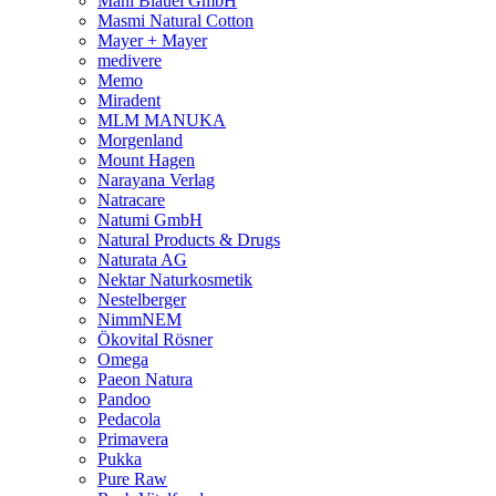
Mani Bläuel GmbH
Masmi Natural Cotton
Mayer + Mayer
medivere
Memo
Miradent
MLM MANUKA
Morgenland
Mount Hagen
Narayana Verlag
Natracare
Natumi GmbH
Natural Products & Drugs
Naturata AG
Nektar Naturkosmetik
Nestelberger
NimmNEM
Ökovital Rösner
Omega
Paeon Natura
Pandoo
Pedacola
Primavera
Pukka
Pure Raw