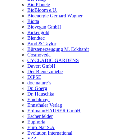
Bio Planete
BioBloom e.U.
Bioenergie Gerhard Wagner
Biotta
Biovegan GmbH
Birkengold
Blendtec
Brod & Taylor
Bürstenerzeugung M. Eckhardt
Cosmoveda
CYCLADIC GARDENS
Davert GmbH
Der Biene zuliebe
DIPSE
doc nature´s
Dr. Goerg
Dr. Hauschka
Enichlmayr
Ennsthaler Verlag
ErdmannHAUSER GmbH
Eschenfelder
Euphoria
Euro-Nat S.A
Evolution International
EZA