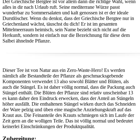
Der Griechische Bergtee ist vor allem dann die richtige Wahl, wenn
alles in dir nach Urlaub ruft. Seine mediterrane Würze passt
wunderbar zu Sommersalaten und kalt genossen ist er der ideale
Durstlöscher. Wenn du denkst, dass der Griechische Bergtee nur in
Griechenland wächst, täuschst du dich! Er ist im gesamten
Mittelmeerraum heimisch, sein Name bezieht sich nicht auf die
Herkunft, sondern ist einfach nur die Bezeichnung für diese dem
Salbei ähnelnde Pflanze.
Dieser Tee ist von Natur aus ein Zero-Waste-Hero! Es werden
nämlich alle Bestandteile der Pflanze als geschmacksgebende
Komponenten verwendet 13 also sowohl Blätter und Blüten, als
auch die Stängel. Es ist daher völlig normal, dass die Packung auch
Stängel enthält. Die Blüten der Pflanze sind relativ unscheinbar 13
es kann daher den Eindruck erwecken, dass der Anteil an Stängeln
höher ausfällt. Die enthaltenen Stängel wirken durch das Schneiden
der Ware pelzig und üben eine magische Anziehungskraft auf das
Kraut aus. Die Feinanteile des Krauts schmiegen sich im Laufe der
Zeit gern an die wolligen Teile. Das ist völlig normal und bedeutet
keinerlei Einschränkungen der Produktqualität.
Zubereitung: