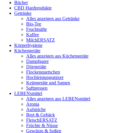
Bücher
CBD Hanfprodukte
Getränke
Alles anzeigen aus Getränke
Bio-Tee
Fruchtsäfte
Kaffee
MilchERSATZ
Körperhygiene
Küchengeräte
Alles anzeigen aus Küchengeräte
Dampfgarer
Dörrgeräte
Flockenquetschen
Hochleistungsmixer
Keimgeräte und Samen
Saftpressen
LEBENsmittel
Alles anzeigen aus LEBENsmittel
Aronia
Aufstriche
Brot & Gebäck
FleischERSATZ
Früchte & Nüsse
Gewürze & Soßen