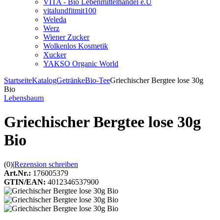
VITA - Bio Lebenmittelhandel e.U
vitalundfitmit100
Weleda
Werz
Wiener Zucker
Wolkenlos Kosmetik
Xucker
YAKSO Organic World
Startseite
Katalog
Getränke
Bio-Tee
Griechischer Bergtee lose 30g
Bio
Lebensbaum
Griechischer Bergtee lose 30g
Bio
(0)
|
Rezension schreiben
Art.Nr.:
176005379
GTIN/EAN:
4012346537900