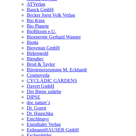
ATVerlag
Bauck GmbH
Becker Joest Volk Verlag
Bio King
Bio Planete
BioBloom e.U.
Bioenergie Gerhard Wagner
Biotta
Biovegan GmbH
Birkengold
Blendtec
Brod & Taylor
Bürstenerzeugung M. Eckhardt
Cosmoveda
CYCLADIC GARDENS
Davert GmbH
Der Biene zuliebe
DIPSE
doc nature´s
Dr. Goerg
Dr. Hauschka
Enichlmayr
Ennsthaler Verlag
ErdmannHAUSER GmbH
Eschenfelder