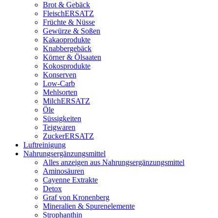
Brot & Gebäck
FleischERSATZ
Früchte & Nüsse
Gewürze & Soßen
Kakaoprodukte
Knabbergebäck
Körner & Ölsaaten
Kokosprodukte
Konserven
Low-Carb
Mehlsorten
MilchERSATZ
Öle
Süssigkeiten
Teigwaren
ZuckerERSATZ
Luftreinigung
Nahrungsergänzungsmittel
Alles anzeigen aus Nahrungsergänzungsmittel
Aminosäuren
Cayenne Extrakte
Detox
Graf von Kronenberg
Mineralien & Spurenelemente
Strophanthin