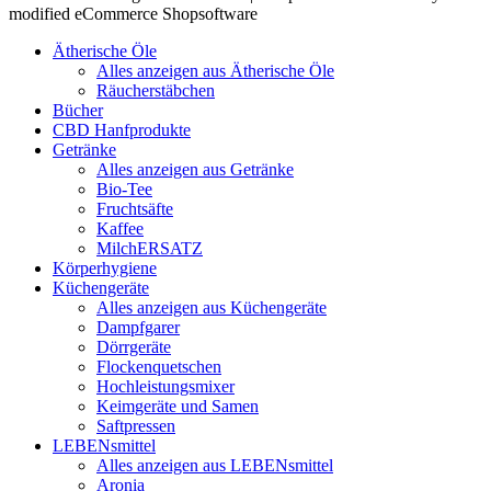
modified eCommerce Shopsoftware
Ätherische Öle
Alles anzeigen aus Ätherische Öle
Räucherstäbchen
Bücher
CBD Hanfprodukte
Getränke
Alles anzeigen aus Getränke
Bio-Tee
Fruchtsäfte
Kaffee
MilchERSATZ
Körperhygiene
Küchengeräte
Alles anzeigen aus Küchengeräte
Dampfgarer
Dörrgeräte
Flockenquetschen
Hochleistungsmixer
Keimgeräte und Samen
Saftpressen
LEBENsmittel
Alles anzeigen aus LEBENsmittel
Aronia