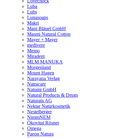
Lovechock
Luba
Lubs
Lunasoaps
Makri
Mani Bläuel GmbH
Masmi Natural Cotton
Mayer + Mayer
medivere
Memo
Miradent
MLM MANUKA
Morgenland
Mount Hagen
Narayana Verlag
Natracare
Natumi GmbH
Natural Products & Drugs
Naturata AG
Nektar Naturkosmetik
Nestelberger
NimmNEM
Ökovital Rösner
Omega
Paeon Natura