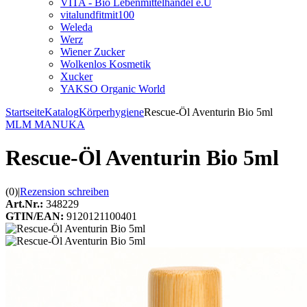
VITA - Bio Lebenmittelhandel e.U
vitalundfitmit100
Weleda
Werz
Wiener Zucker
Wolkenlos Kosmetik
Xucker
YAKSO Organic World
Startseite
Katalog
Körperhygiene
Rescue-Öl Aventurin Bio 5ml
MLM MANUKA
Rescue-Öl Aventurin Bio 5ml
(0)
|
Rezension schreiben
Art.Nr.:
348229
GTIN/EAN:
9120121100401