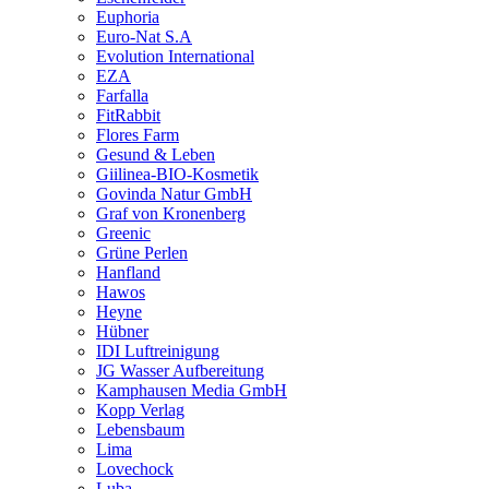
Euphoria
Euro-Nat S.A
Evolution International
EZA
Farfalla
FitRabbit
Flores Farm
Gesund & Leben
Giilinea-BIO-Kosmetik
Govinda Natur GmbH
Graf von Kronenberg
Greenic
Grüne Perlen
Hanfland
Hawos
Heyne
Hübner
IDI Luftreinigung
JG Wasser Aufbereitung
Kamphausen Media GmbH
Kopp Verlag
Lebensbaum
Lima
Lovechock
Luba