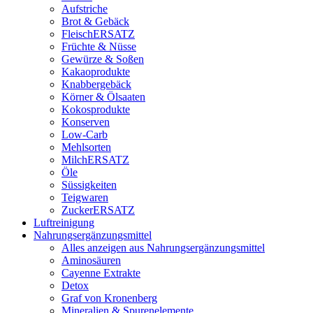
Aufstriche
Brot & Gebäck
FleischERSATZ
Früchte & Nüsse
Gewürze & Soßen
Kakaoprodukte
Knabbergebäck
Körner & Ölsaaten
Kokosprodukte
Konserven
Low-Carb
Mehlsorten
MilchERSATZ
Öle
Süssigkeiten
Teigwaren
ZuckerERSATZ
Luftreinigung
Nahrungsergänzungsmittel
Alles anzeigen aus Nahrungsergänzungsmittel
Aminosäuren
Cayenne Extrakte
Detox
Graf von Kronenberg
Mineralien & Spurenelemente