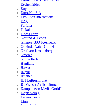
ErdmannHAUSER GmbH
Eschenfelder
Euphoria
Euro-Nat S.A
Evolution International
EZA
Farfalla
FitRabbit
Flores Farm
Gesund & Leben
Giilinea-BIO-Kosmetik
Govinda Natur GmbH
Graf von Kronenberg
Greenic
Grüne Perlen
Hanfland
Hawos
Heyne
Hübner
IDI Luftreinigung
JG Wasser Aufbereitung
Kamphausen Media GmbH
Kopp Verlag
Lebensbaum
Lima