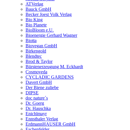
ATVerlag
Bauck GmbH
Becker Joest Volk Verlag
Bio King
Bio Planete
BioBloom e.U.
Bioenergie Gerhard Wagner
Biotta
Biovegan GmbH
Birkengold
Blendtec
Brod & Taylor
Bürstenerzeugung M. Eckhardt
Cosmoveda
CYCLADIC GARDENS
Davert GmbH
Der Biene zuliebe
DIPSE
doc nature´s
Dr. Goerg
Dr. Hauschka
Enichlmayr
Ennsthaler Verlag
ErdmannHAUSER GmbH
Eschenfelder