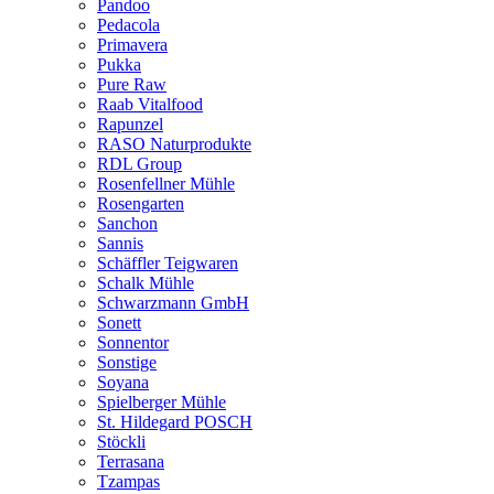
Pandoo
Pedacola
Primavera
Pukka
Pure Raw
Raab Vitalfood
Rapunzel
RASO Naturprodukte
RDL Group
Rosenfellner Mühle
Rosengarten
Sanchon
Sannis
Schäffler Teigwaren
Schalk Mühle
Schwarzmann GmbH
Sonett
Sonnentor
Sonstige
Soyana
Spielberger Mühle
St. Hildegard POSCH
Stöckli
Terrasana
Tzampas