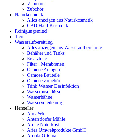
Vitamine
Zubehör
Naturkosmetik
Alles anzeigen aus Naturkosmetik
CBD Hanf Kosmetik
Reinigungsmittel
Tiere
Wasseraufbereitung
Alles anzeigen aus Wasseraufbereitung
Behälter und Tanks
Ersatzteile
Filter - Membranen
Osmose Anlagen
Osmose Bauteile
Osmose Zubehör
Trink-Wasser-Desinfektion
Wasseranschlüsse
Wasserhähne
Wasserveredelung
Hersteller
AlmaWin
Antersdorfer Mühle
Arche Naturkost
Aries Umweltprodukte GmbH
Aronia Original