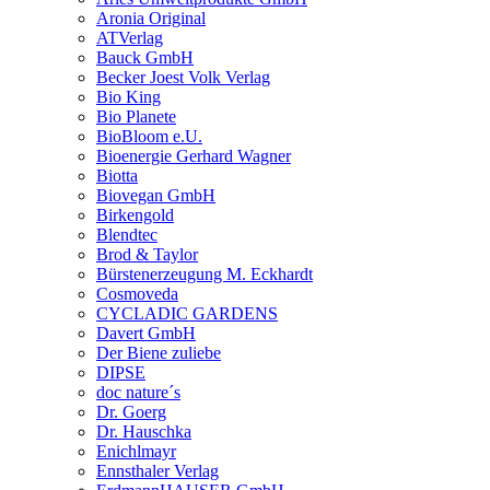
Aronia Original
ATVerlag
Bauck GmbH
Becker Joest Volk Verlag
Bio King
Bio Planete
BioBloom e.U.
Bioenergie Gerhard Wagner
Biotta
Biovegan GmbH
Birkengold
Blendtec
Brod & Taylor
Bürstenerzeugung M. Eckhardt
Cosmoveda
CYCLADIC GARDENS
Davert GmbH
Der Biene zuliebe
DIPSE
doc nature´s
Dr. Goerg
Dr. Hauschka
Enichlmayr
Ennsthaler Verlag