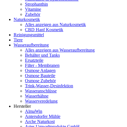
Strophanthin
Vitamine
Zubehör
Naturkosmetik
Alles anzeigen aus Naturkosmetik
CBD Hanf Kosmetik
Reinigungsmittel
Tiere
Wasseraufbereitung
Alles anzeigen aus Wasseraufbereitung
Behälter und Tanks
Ersatzteile
Filter - Membranen
Osmose Anlagen
Osmose Bauteile
Osmose Zubehör
Trink-Wasser-Desinfektion
Wasseranschlüsse
Wasserhähne
Wasserveredelung
Hersteller
AlmaWin
Antersdorfer Mühle
Arche Naturkost
Aries Umweltprodukte GmbH