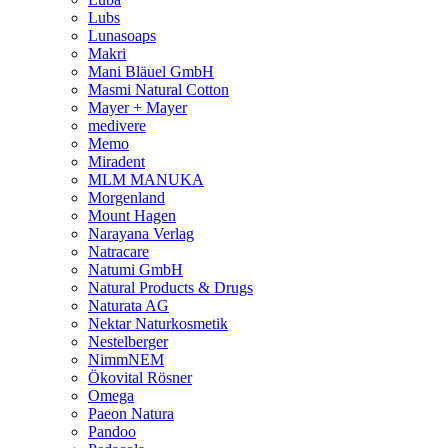
Lubs
Lunasoaps
Makri
Mani Bläuel GmbH
Masmi Natural Cotton
Mayer + Mayer
medivere
Memo
Miradent
MLM MANUKA
Morgenland
Mount Hagen
Narayana Verlag
Natracare
Natumi GmbH
Natural Products & Drugs
Naturata AG
Nektar Naturkosmetik
Nestelberger
NimmNEM
Ökovital Rösner
Omega
Paeon Natura
Pandoo