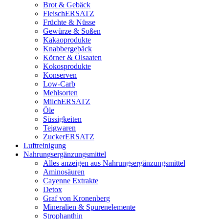
Brot & Gebäck
FleischERSATZ
Früchte & Nüsse
Gewürze & Soßen
Kakaoprodukte
Knabbergebäck
Körner & Ölsaaten
Kokosprodukte
Konserven
Low-Carb
Mehlsorten
MilchERSATZ
Öle
Süssigkeiten
Teigwaren
ZuckerERSATZ
Luftreinigung
Nahrungsergänzungsmittel
Alles anzeigen aus Nahrungsergänzungsmittel
Aminosäuren
Cayenne Extrakte
Detox
Graf von Kronenberg
Mineralien & Spurenelemente
Strophanthin