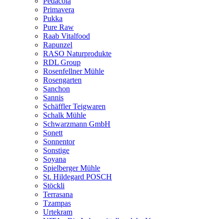
Pedacola
Primavera
Pukka
Pure Raw
Raab Vitalfood
Rapunzel
RASO Naturprodukte
RDL Group
Rosenfellner Mühle
Rosengarten
Sanchon
Sannis
Schäffler Teigwaren
Schalk Mühle
Schwarzmann GmbH
Sonett
Sonnentor
Sonstige
Soyana
Spielberger Mühle
St. Hildegard POSCH
Stöckli
Terrasana
Tzampas
Urtekram