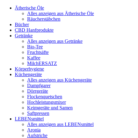
Ätherische Öle
Alles anzeigen aus Ätherische Öle
Räucherstäbchen
Bücher
CBD Hanfprodukte
Getränke
Alles anzeigen aus Getränke
Bio-Tee
Fruchtsäfte
Kaffee
MilchERSATZ
Körperhygiene
Küchengeräte
Alles anzeigen aus Küchengeräte
Dampfgarer
Dörrgeräte
Flockenquetschen
Hochleistungsmixer
Keimgeräte und Samen
Saftpressen
LEBENsmittel
Alles anzeigen aus LEBENsmittel
Aronia
Aufstriche