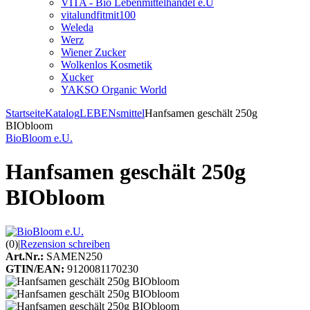
VITA - Bio Lebenmittelhandel e.U
vitalundfitmit100
Weleda
Werz
Wiener Zucker
Wolkenlos Kosmetik
Xucker
YAKSO Organic World
Startseite
Katalog
LEBENsmittel
Hanfsamen geschält 250g
BIObloom
BioBloom e.U.
Hanfsamen geschält 250g
BIObloom
(0)
|
Rezension schreiben
Art.Nr.:
SAMEN250
GTIN/EAN:
9120081170230