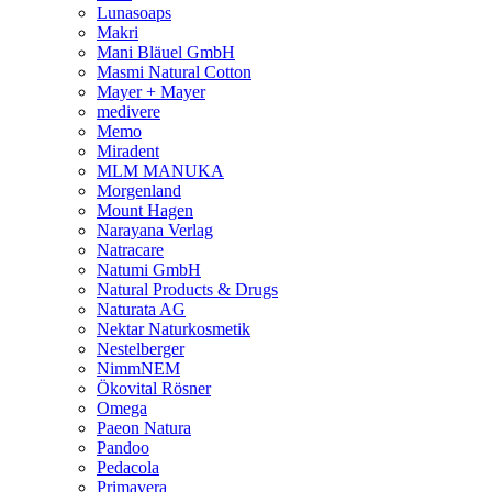
Lunasoaps
Makri
Mani Bläuel GmbH
Masmi Natural Cotton
Mayer + Mayer
medivere
Memo
Miradent
MLM MANUKA
Morgenland
Mount Hagen
Narayana Verlag
Natracare
Natumi GmbH
Natural Products & Drugs
Naturata AG
Nektar Naturkosmetik
Nestelberger
NimmNEM
Ökovital Rösner
Omega
Paeon Natura
Pandoo
Pedacola
Primavera