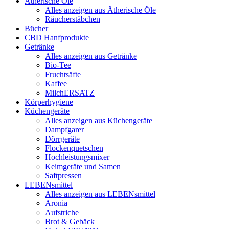
Ätherische Öle
Alles anzeigen aus Ätherische Öle
Räucherstäbchen
Bücher
CBD Hanfprodukte
Getränke
Alles anzeigen aus Getränke
Bio-Tee
Fruchtsäfte
Kaffee
MilchERSATZ
Körperhygiene
Küchengeräte
Alles anzeigen aus Küchengeräte
Dampfgarer
Dörrgeräte
Flockenquetschen
Hochleistungsmixer
Keimgeräte und Samen
Saftpressen
LEBENsmittel
Alles anzeigen aus LEBENsmittel
Aronia
Aufstriche
Brot & Gebäck