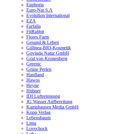
Euphoria
Euro-Nat S.A
Evolution International
EZA
Farfalla
FitRabbit
Flores Farm
Gesund & Leben
Giilinea-BIO-Kosmetik
Govinda Natur GmbH
Graf von Kronenberg
Greenic
Grüne Perlen
Hanfland
Hawos
Heyne
Hübner
IDI Luftreinigung
JG Wasser Aufbereitung
Kamphausen Media GmbH
Kopp Verlag
Lebensbaum
Lima
Lovechock
Luba