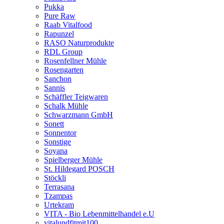
Pukka
Pure Raw
Raab Vitalfood
Rapunzel
RASO Naturprodukte
RDL Group
Rosenfellner Mühle
Rosengarten
Sanchon
Sannis
Schäffler Teigwaren
Schalk Mühle
Schwarzmann GmbH
Sonett
Sonnentor
Sonstige
Soyana
Spielberger Mühle
St. Hildegard POSCH
Stöckli
Terrasana
Tzampas
Urtekram
VITA - Bio Lebenmittelhandel e.U
vitalundfitmit100