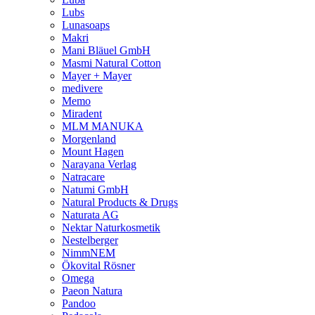
Lubs
Lunasoaps
Makri
Mani Bläuel GmbH
Masmi Natural Cotton
Mayer + Mayer
medivere
Memo
Miradent
MLM MANUKA
Morgenland
Mount Hagen
Narayana Verlag
Natracare
Natumi GmbH
Natural Products & Drugs
Naturata AG
Nektar Naturkosmetik
Nestelberger
NimmNEM
Ökovital Rösner
Omega
Paeon Natura
Pandoo