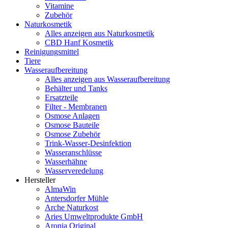
Vitamine
Zubehör
Naturkosmetik
Alles anzeigen aus Naturkosmetik
CBD Hanf Kosmetik
Reinigungsmittel
Tiere
Wasseraufbereitung
Alles anzeigen aus Wasseraufbereitung
Behälter und Tanks
Ersatzteile
Filter - Membranen
Osmose Anlagen
Osmose Bauteile
Osmose Zubehör
Trink-Wasser-Desinfektion
Wasseranschlüsse
Wasserhähne
Wasserveredelung
Hersteller
AlmaWin
Antersdorfer Mühle
Arche Naturkost
Aries Umweltprodukte GmbH
Aronia Original