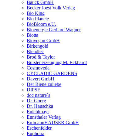
Bauck GmbH
Becker Joest Volk Verlag
Bio King
Bio Planete
BioBloom e.U.
Bioenergie Gerhard Wagner
Biotta
Biovegan GmbH
Birkengold
Blendtec
Brod & Taylor
Bürstenerzeugung M. Eckhardt
Cosmoveda
CYCLADIC GARDENS
Davert GmbH
Der Biene zuliebe
DIPSE
doc nature´s
Dr. Goerg
Dr. Hauschka
Enichlmayr
Ennsthaler Verlag
ErdmannHAUSER GmbH
Eschenfelder
Euphoria