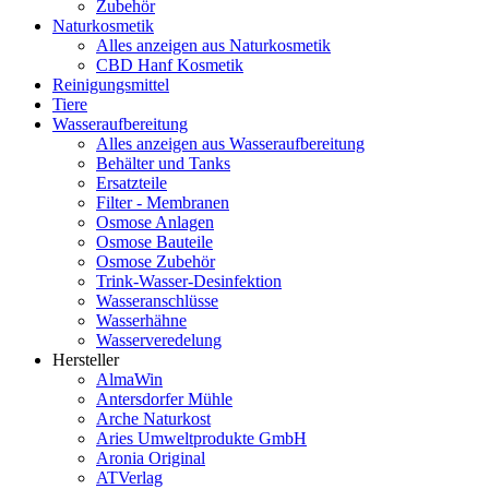
Zubehör
Naturkosmetik
Alles anzeigen aus Naturkosmetik
CBD Hanf Kosmetik
Reinigungsmittel
Tiere
Wasseraufbereitung
Alles anzeigen aus Wasseraufbereitung
Behälter und Tanks
Ersatzteile
Filter - Membranen
Osmose Anlagen
Osmose Bauteile
Osmose Zubehör
Trink-Wasser-Desinfektion
Wasseranschlüsse
Wasserhähne
Wasserveredelung
Hersteller
AlmaWin
Antersdorfer Mühle
Arche Naturkost
Aries Umweltprodukte GmbH
Aronia Original
ATVerlag