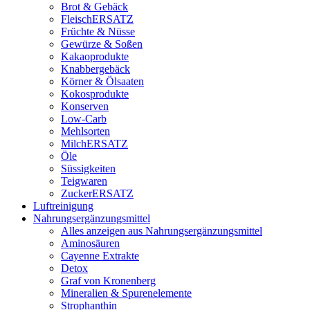
Brot & Gebäck
FleischERSATZ
Früchte & Nüsse
Gewürze & Soßen
Kakaoprodukte
Knabbergebäck
Körner & Ölsaaten
Kokosprodukte
Konserven
Low-Carb
Mehlsorten
MilchERSATZ
Öle
Süssigkeiten
Teigwaren
ZuckerERSATZ
Luftreinigung
Nahrungsergänzungsmittel
Alles anzeigen aus Nahrungsergänzungsmittel
Aminosäuren
Cayenne Extrakte
Detox
Graf von Kronenberg
Mineralien & Spurenelemente
Strophanthin