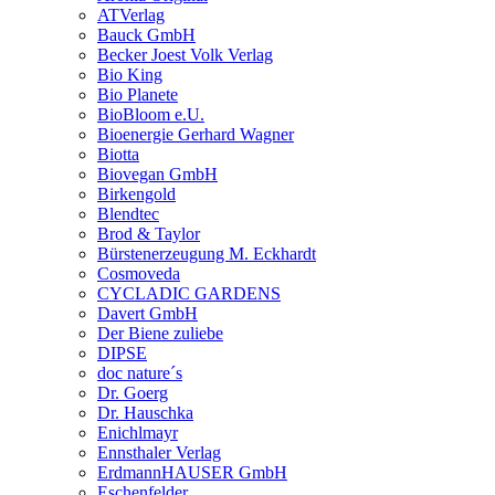
ATVerlag
Bauck GmbH
Becker Joest Volk Verlag
Bio King
Bio Planete
BioBloom e.U.
Bioenergie Gerhard Wagner
Biotta
Biovegan GmbH
Birkengold
Blendtec
Brod & Taylor
Bürstenerzeugung M. Eckhardt
Cosmoveda
CYCLADIC GARDENS
Davert GmbH
Der Biene zuliebe
DIPSE
doc nature´s
Dr. Goerg
Dr. Hauschka
Enichlmayr
Ennsthaler Verlag
ErdmannHAUSER GmbH
Eschenfelder