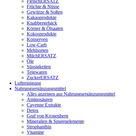
FleischERSATZ
Früchte & Nüsse
Gewürze & Soßen
Kakaoprodukte
Knabbergebäck
Körner & Ölsaaten
Kokosprodukte
Konserven
Low-Carb
Mehlsorten
MilchERSATZ
Öle
Süssigkeiten
Teigwaren
ZuckerERSATZ
Luftreinigung
Nahrungsergänzungsmittel
Alles anzeigen aus Nahrungsergänzungsmittel
Aminosäuren
Cayenne Extrakte
Detox
Graf von Kronenberg
Mineralien & Spurenelemente
Strophanthin
Vitamine