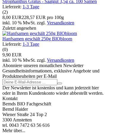
Strophanthus Gratus - Saatgut 3,5g ca. 100 Samen
Lieferzeit:
1-3 Tage
(2)
8,00 EUR
228,57 EUR pro 100g
inkl. 10 % MwSt. zzgl.
Versandkosten
Zuletzt angesehen
Hanfsamen geschält 250g BIObloom
Lieferzeit:
1-3 Tage
(0)
9,90 EUR
inkl. 10 % MwSt. zzgl.
Versandkosten
Abonniere unseren monatlichen Newsletter
Gesundheitsinformationen, exklusive Angebote und
Produktneuheiten per E-Mail
Der Newsletter ist kostenlos und kann jederzeit hier
oder in Ihrem Kundenkonto wieder abbestellt werden.
Kontakt
Bernds BIO Fachgeschäft
Bernd Haider
Wiener Straße 24 Top 2
3300 Amstetten
tel. 0043 7472 63 56 616
Mehr über...