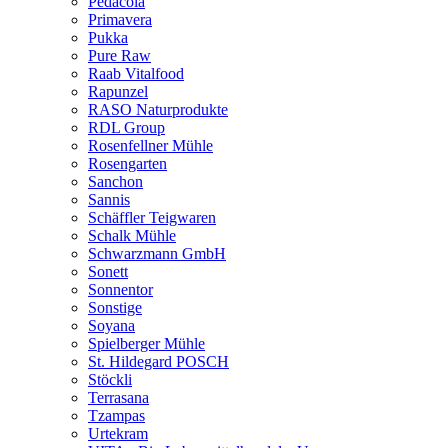
Pedacola
Primavera
Pukka
Pure Raw
Raab Vitalfood
Rapunzel
RASO Naturprodukte
RDL Group
Rosenfellner Mühle
Rosengarten
Sanchon
Sannis
Schäffler Teigwaren
Schalk Mühle
Schwarzmann GmbH
Sonett
Sonnentor
Sonstige
Soyana
Spielberger Mühle
St. Hildegard POSCH
Stöckli
Terrasana
Tzampas
Urtekram