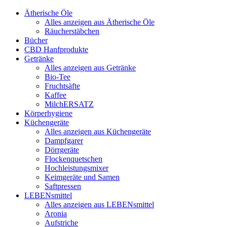
Ätherische Öle
Alles anzeigen aus Ätherische Öle
Räucherstäbchen
Bücher
CBD Hanfprodukte
Getränke
Alles anzeigen aus Getränke
Bio-Tee
Fruchtsäfte
Kaffee
MilchERSATZ
Körperhygiene
Küchengeräte
Alles anzeigen aus Küchengeräte
Dampfgarer
Dörrgeräte
Flockenquetschen
Hochleistungsmixer
Keimgeräte und Samen
Saftpressen
LEBENsmittel
Alles anzeigen aus LEBENsmittel
Aronia
Aufstriche