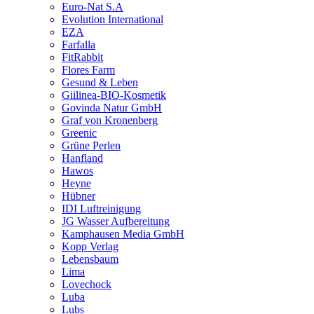
Euro-Nat S.A
Evolution International
EZA
Farfalla
FitRabbit
Flores Farm
Gesund & Leben
Giilinea-BIO-Kosmetik
Govinda Natur GmbH
Graf von Kronenberg
Greenic
Grüne Perlen
Hanfland
Hawos
Heyne
Hübner
IDI Luftreinigung
JG Wasser Aufbereitung
Kamphausen Media GmbH
Kopp Verlag
Lebensbaum
Lima
Lovechock
Luba
Lubs