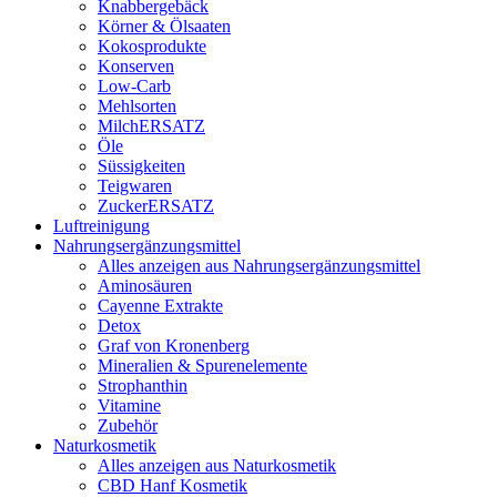
Knabbergebäck
Körner & Ölsaaten
Kokosprodukte
Konserven
Low-Carb
Mehlsorten
MilchERSATZ
Öle
Süssigkeiten
Teigwaren
ZuckerERSATZ
Luftreinigung
Nahrungsergänzungsmittel
Alles anzeigen aus Nahrungsergänzungsmittel
Aminosäuren
Cayenne Extrakte
Detox
Graf von Kronenberg
Mineralien & Spurenelemente
Strophanthin
Vitamine
Zubehör
Naturkosmetik
Alles anzeigen aus Naturkosmetik
CBD Hanf Kosmetik