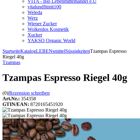
VITA - Bio Lebenmittelhandel e.U
vitalundfitmit100
Weleda
Werz
Wiener Zucker
Wolkenlos Kosmetik
Xucker
YAKSO Organic World
Startseite
Katalog
LEBENsmittel
Süssigkeiten
Tzampas Espresso
Riegel 40g
Tzampas
Tzampas Espresso Riegel 40g
(0)
|
Rezension schreiben
Art.Nr.:
354358
GTIN/EAN:
8720165451920