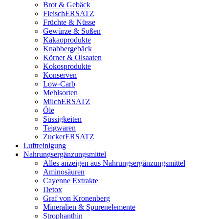
Brot & Gebäck
FleischERSATZ
Früchte & Nüsse
Gewürze & Soßen
Kakaoprodukte
Knabbergebäck
Körner & Ölsaaten
Kokosprodukte
Konserven
Low-Carb
Mehlsorten
MilchERSATZ
Öle
Süssigkeiten
Teigwaren
ZuckerERSATZ
Luftreinigung
Nahrungsergänzungsmittel
Alles anzeigen aus Nahrungsergänzungsmittel
Aminosäuren
Cayenne Extrakte
Detox
Graf von Kronenberg
Mineralien & Spurenelemente
Strophanthin