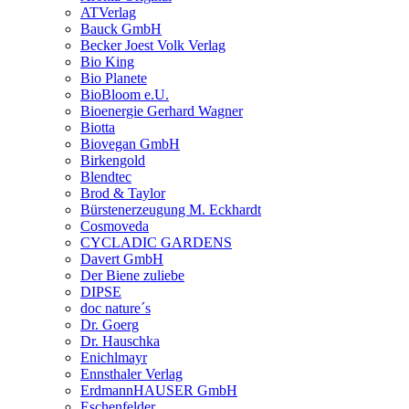
ATVerlag
Bauck GmbH
Becker Joest Volk Verlag
Bio King
Bio Planete
BioBloom e.U.
Bioenergie Gerhard Wagner
Biotta
Biovegan GmbH
Birkengold
Blendtec
Brod & Taylor
Bürstenerzeugung M. Eckhardt
Cosmoveda
CYCLADIC GARDENS
Davert GmbH
Der Biene zuliebe
DIPSE
doc nature´s
Dr. Goerg
Dr. Hauschka
Enichlmayr
Ennsthaler Verlag
ErdmannHAUSER GmbH
Eschenfelder