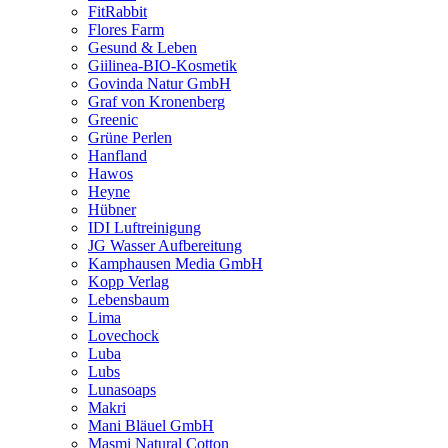
FitRabbit
Flores Farm
Gesund & Leben
Giilinea-BIO-Kosmetik
Govinda Natur GmbH
Graf von Kronenberg
Greenic
Grüne Perlen
Hanfland
Hawos
Heyne
Hübner
IDI Luftreinigung
JG Wasser Aufbereitung
Kamphausen Media GmbH
Kopp Verlag
Lebensbaum
Lima
Lovechock
Luba
Lubs
Lunasoaps
Makri
Mani Bläuel GmbH
Masmi Natural Cotton