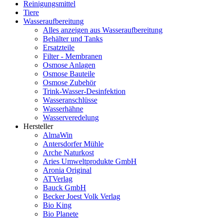
Reinigungsmittel
Tiere
Wasseraufbereitung
Alles anzeigen aus Wasseraufbereitung
Behälter und Tanks
Ersatzteile
Filter - Membranen
Osmose Anlagen
Osmose Bauteile
Osmose Zubehör
Trink-Wasser-Desinfektion
Wasseranschlüsse
Wasserhähne
Wasserveredelung
Hersteller
AlmaWin
Antersdorfer Mühle
Arche Naturkost
Aries Umweltprodukte GmbH
Aronia Original
ATVerlag
Bauck GmbH
Becker Joest Volk Verlag
Bio King
Bio Planete