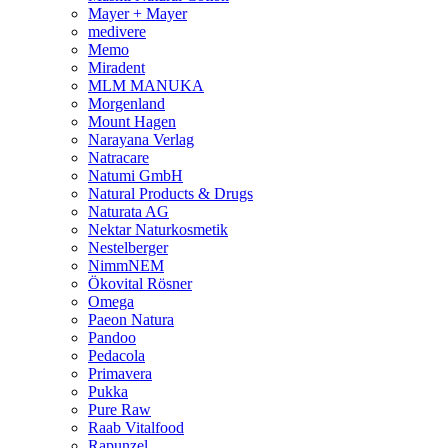
Mayer + Mayer
medivere
Memo
Miradent
MLM MANUKA
Morgenland
Mount Hagen
Narayana Verlag
Natracare
Natumi GmbH
Natural Products & Drugs
Naturata AG
Nektar Naturkosmetik
Nestelberger
NimmNEM
Ökovital Rösner
Omega
Paeon Natura
Pandoo
Pedacola
Primavera
Pukka
Pure Raw
Raab Vitalfood
Rapunzel