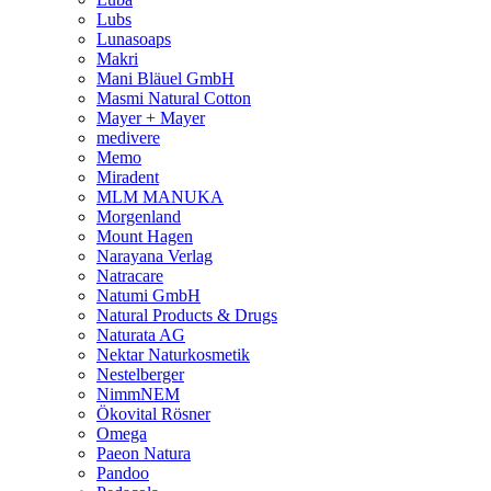
Lubs
Lunasoaps
Makri
Mani Bläuel GmbH
Masmi Natural Cotton
Mayer + Mayer
medivere
Memo
Miradent
MLM MANUKA
Morgenland
Mount Hagen
Narayana Verlag
Natracare
Natumi GmbH
Natural Products & Drugs
Naturata AG
Nektar Naturkosmetik
Nestelberger
NimmNEM
Ökovital Rösner
Omega
Paeon Natura
Pandoo