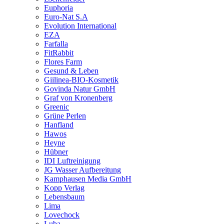
Euphoria
Euro-Nat S.A
Evolution International
EZA
Farfalla
FitRabbit
Flores Farm
Gesund & Leben
Giilinea-BIO-Kosmetik
Govinda Natur GmbH
Graf von Kronenberg
Greenic
Grüne Perlen
Hanfland
Hawos
Heyne
Hübner
IDI Luftreinigung
JG Wasser Aufbereitung
Kamphausen Media GmbH
Kopp Verlag
Lebensbaum
Lima
Lovechock
Luba