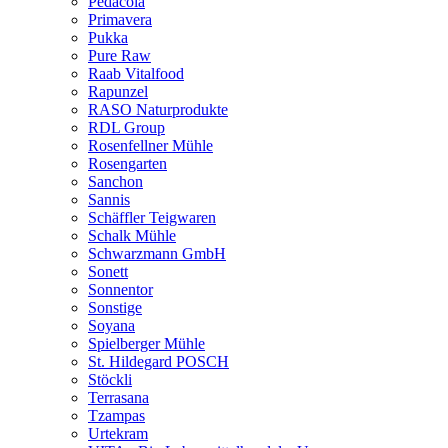
Pedacola
Primavera
Pukka
Pure Raw
Raab Vitalfood
Rapunzel
RASO Naturprodukte
RDL Group
Rosenfellner Mühle
Rosengarten
Sanchon
Sannis
Schäffler Teigwaren
Schalk Mühle
Schwarzmann GmbH
Sonett
Sonnentor
Sonstige
Soyana
Spielberger Mühle
St. Hildegard POSCH
Stöckli
Terrasana
Tzampas
Urtekram