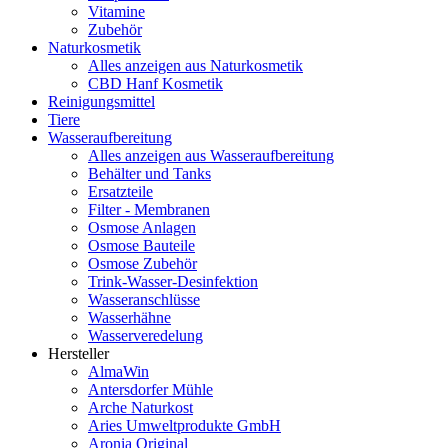
Vitamine
Zubehör
Naturkosmetik
Alles anzeigen aus Naturkosmetik
CBD Hanf Kosmetik
Reinigungsmittel
Tiere
Wasseraufbereitung
Alles anzeigen aus Wasseraufbereitung
Behälter und Tanks
Ersatzteile
Filter - Membranen
Osmose Anlagen
Osmose Bauteile
Osmose Zubehör
Trink-Wasser-Desinfektion
Wasseranschlüsse
Wasserhähne
Wasserveredelung
Hersteller
AlmaWin
Antersdorfer Mühle
Arche Naturkost
Aries Umweltprodukte GmbH
Aronia Original