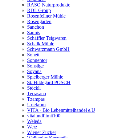
RASO Naturprodukte
RDL Group
Rosenfellner Mühle
Rosengarten
Sanchon
Sannis
Schäffler Teigwaren
Schalk Mühle
Schwarzmann GmbH
Sonett
Sonnentor
Sonstige
Soyana
Spielberger Mühle
St. Hildegard POSCH
Stöckli
Terrasana
Tzampas
Urtekram
VITA - Bio Lebenmittelhandel e.U
vitalundfitmit100
Weleda
Werz
Wiener Zucker
Wolkenlos Kosmetik