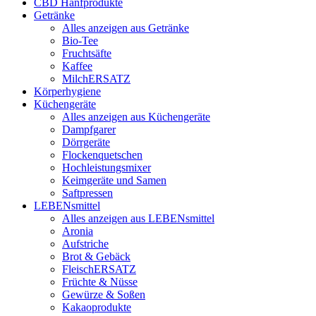
CBD Hanfprodukte
Getränke
Alles anzeigen aus Getränke
Bio-Tee
Fruchtsäfte
Kaffee
MilchERSATZ
Körperhygiene
Küchengeräte
Alles anzeigen aus Küchengeräte
Dampfgarer
Dörrgeräte
Flockenquetschen
Hochleistungsmixer
Keimgeräte und Samen
Saftpressen
LEBENsmittel
Alles anzeigen aus LEBENsmittel
Aronia
Aufstriche
Brot & Gebäck
FleischERSATZ
Früchte & Nüsse
Gewürze & Soßen
Kakaoprodukte