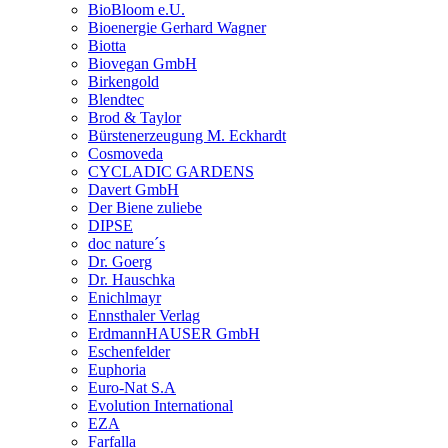
BioBloom e.U.
Bioenergie Gerhard Wagner
Biotta
Biovegan GmbH
Birkengold
Blendtec
Brod & Taylor
Bürstenerzeugung M. Eckhardt
Cosmoveda
CYCLADIC GARDENS
Davert GmbH
Der Biene zuliebe
DIPSE
doc nature´s
Dr. Goerg
Dr. Hauschka
Enichlmayr
Ennsthaler Verlag
ErdmannHAUSER GmbH
Eschenfelder
Euphoria
Euro-Nat S.A
Evolution International
EZA
Farfalla