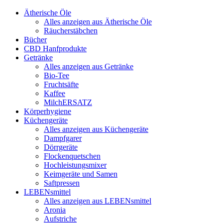
Ätherische Öle
Alles anzeigen aus Ätherische Öle
Räucherstäbchen
Bücher
CBD Hanfprodukte
Getränke
Alles anzeigen aus Getränke
Bio-Tee
Fruchtsäfte
Kaffee
MilchERSATZ
Körperhygiene
Küchengeräte
Alles anzeigen aus Küchengeräte
Dampfgarer
Dörrgeräte
Flockenquetschen
Hochleistungsmixer
Keimgeräte und Samen
Saftpressen
LEBENsmittel
Alles anzeigen aus LEBENsmittel
Aronia
Aufstriche