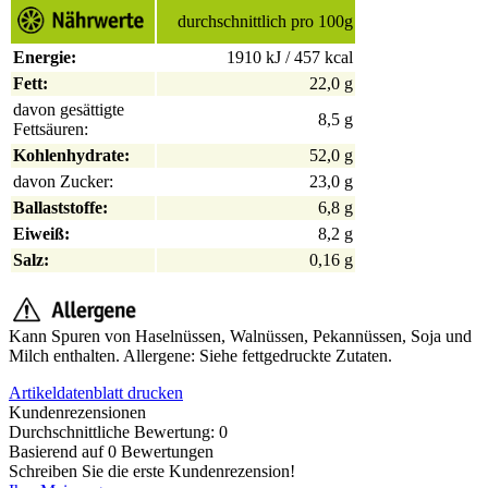
durchschnittlich pro 100g
Energie:
1910 kJ / 457 kcal
Fett:
22,0 g
davon gesättigte
8,5 g
Fettsäuren:
Kohlenhydrate:
52,0 g
davon Zucker:
23,0 g
Ballaststoffe:
6,8 g
Eiweiß:
8,2 g
Salz:
0,16 g
Kann Spuren von Haselnüssen, Walnüssen, Pekannüssen, Soja und
Milch enthalten. Allergene: Siehe fettgedruckte Zutaten.
Artikeldatenblatt drucken
Kundenrezensionen
Durchschnittliche Bewertung: 0
Basierend auf 0 Bewertungen
Schreiben Sie die erste Kundenrezension!