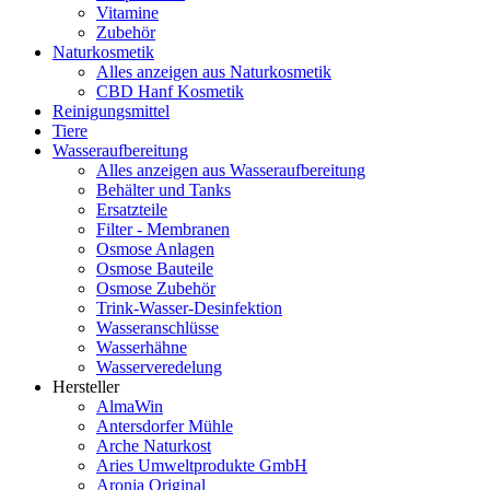
Vitamine
Zubehör
Naturkosmetik
Alles anzeigen aus Naturkosmetik
CBD Hanf Kosmetik
Reinigungsmittel
Tiere
Wasseraufbereitung
Alles anzeigen aus Wasseraufbereitung
Behälter und Tanks
Ersatzteile
Filter - Membranen
Osmose Anlagen
Osmose Bauteile
Osmose Zubehör
Trink-Wasser-Desinfektion
Wasseranschlüsse
Wasserhähne
Wasserveredelung
Hersteller
AlmaWin
Antersdorfer Mühle
Arche Naturkost
Aries Umweltprodukte GmbH
Aronia Original