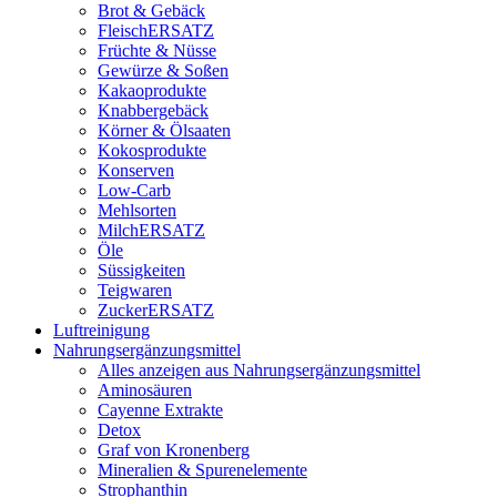
Brot & Gebäck
FleischERSATZ
Früchte & Nüsse
Gewürze & Soßen
Kakaoprodukte
Knabbergebäck
Körner & Ölsaaten
Kokosprodukte
Konserven
Low-Carb
Mehlsorten
MilchERSATZ
Öle
Süssigkeiten
Teigwaren
ZuckerERSATZ
Luftreinigung
Nahrungsergänzungsmittel
Alles anzeigen aus Nahrungsergänzungsmittel
Aminosäuren
Cayenne Extrakte
Detox
Graf von Kronenberg
Mineralien & Spurenelemente
Strophanthin