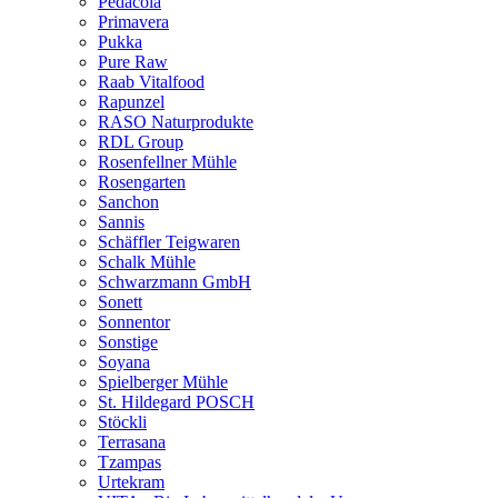
Pedacola
Primavera
Pukka
Pure Raw
Raab Vitalfood
Rapunzel
RASO Naturprodukte
RDL Group
Rosenfellner Mühle
Rosengarten
Sanchon
Sannis
Schäffler Teigwaren
Schalk Mühle
Schwarzmann GmbH
Sonett
Sonnentor
Sonstige
Soyana
Spielberger Mühle
St. Hildegard POSCH
Stöckli
Terrasana
Tzampas
Urtekram