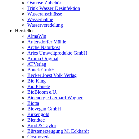
Osmose Zubehör
Trink-Wasser-Desinfektion
Wasseranschlüsse
Wasserhähne
Wasserveredelung
Hersteller
AlmaWin
Antersdorfer Mühle
Arche Naturkost
Aries Umweltprodukte GmbH
Aronia Original
ATVerlag
Bauck GmbH
Becker Joest Volk Verlag
Bio King
Bio Planete
BioBloom e.U.
Bioenergie Gerhard Wagner
Biotta
Biovegan GmbH
Birkengold
Blendtec
Brod & Taylor
Bürstenerzeugung M. Eckhardt
Cosmoveda