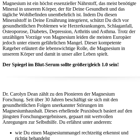
Magnesium ist ein höchst essenzieller Nährstoff, das meist benötigte
Mineral in unserem Körper, der für Deine Gesundheit und das
tägliche Wohlbefinden unentbehrlich ist. Indem Du diesen
Mineralstoff in Deine Ernährung integrierst, schützt Du dich vor
gesundheitlichen Problemen wie Herzerkrankungen, Schlaganfall,
Osteoporose, Diabetes, Depression, Arthritis und Asthma. Trotz der
unzähligen Vorzüge von Magnesium leiden die meisten Europäer
jedoch unter einem gefährlichen Mangel. Dieser kompetente
Ratgeber erläutert die lebenswichtige Rolle, die Magnesium in
unserem Körper und damit in unser aller Leben spielt.
Der Spiegel im Blut-Serum sollte größer/gleich 1.0 sein!
Dr. Carolyn Dean zählt zu den Pionieren der Magnesium
Forschung. Seit über 30 Jahren beschäftigt sie sich mit den
gesundheitlichen Folgen unerkannter Störungen im
Magnesiumhaushalt. Dieses erhellende Praxisbuch basiert auf den
jüngsten Forschungsergebnissen, gepaart mit wertvollen
Anregungen zur Selbsthilfe. Du erfährst unter anderem:
wie Du einen Magnesiummangel rechtzeitig erkennst und
richtig behandelst