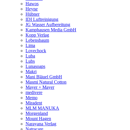
Hawos
Heyne
Hübner
IDI Luftreinigung
JG Wasser Aufbereitung
Kamphausen Media GmbH
Kopp Verlag
Lebensbaum
Lima
Lovechock
Luba
Lubs
Lunasoaps
Makri
Mani Bläuel GmbH
Masmi Natural Cotton
Mayer + Mayer
medivere
Memo
Miradent
MLM MANUKA
Morgenland
Mount Hagen
Narayana Verlag
Natracare