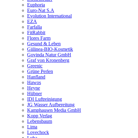
Euphoria
Euro-Nat S.A
Evolution International
EZA
Farfalla
FitRabbit
Flores Farm
Gesund & Leben
Giilinea-BIO-Kosmetik
Govinda Natur GmbH
Graf von Kronenberg
Greenic
Grüne Perlen
Hanfland
Hawos
Heyne
Hübner
IDI Luftreinigung
JG Wasser Aufbereitung
Kamphausen Media GmbH
Kopp Verlag
Lebensbaum
Lima
Lovechock
Luba