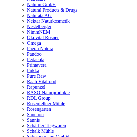
Natumi GmbH
Natural Products & Drugs
Naturata AG
Nektar Naturkosmetik
Nestelberger
NimmNEM
Ökovital Rösner
Omega
Paeon Natura
Pandoo
Pedacola
Primavera
Pukka
Pure Raw
Raab Vitalfood
Rapunzel
RASO Naturprodukte
RDL Group
Rosenfellner Mühle
Rosengarten
Sanchon
Sannis
Schäffler Teigwaren
Schalk Mühle
Schwarzmann GmbH