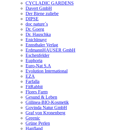
CYCLADIC GARDENS
Davert GmbH
Der Biene zuliebe
DIPSE
doc nature´s
Dr. Goerg
Dr. Hauschka
Enichlmayr
Ennsthaler Verlag
ErdmannHAUSER GmbH
Eschenfelder
Euphoria
Euro-Nat S.A
Evolution International
EZA
Farfalla
FitRabbit
Flores Farm
Gesund & Leben
Giilinea-BIO-Kosmetik
Govinda Natur GmbH
Graf von Kronenberg
Greenic
Grüne Perlen
Hanfland