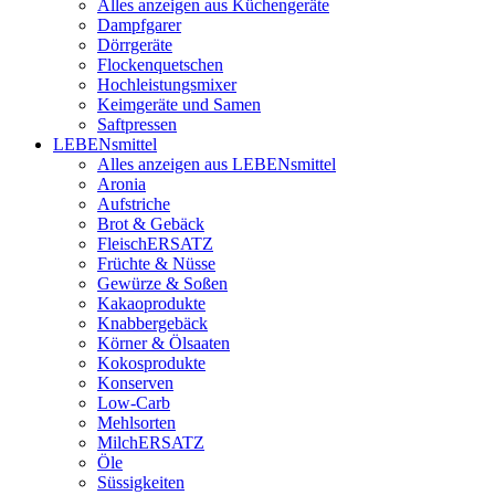
Alles anzeigen aus Küchengeräte
Dampfgarer
Dörrgeräte
Flockenquetschen
Hochleistungsmixer
Keimgeräte und Samen
Saftpressen
LEBENsmittel
Alles anzeigen aus LEBENsmittel
Aronia
Aufstriche
Brot & Gebäck
FleischERSATZ
Früchte & Nüsse
Gewürze & Soßen
Kakaoprodukte
Knabbergebäck
Körner & Ölsaaten
Kokosprodukte
Konserven
Low-Carb
Mehlsorten
MilchERSATZ
Öle
Süssigkeiten