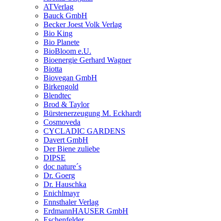
ATVerlag
Bauck GmbH
Becker Joest Volk Verlag
Bio King
Bio Planete
BioBloom e.U.
Bioenergie Gerhard Wagner
Biotta
Biovegan GmbH
Birkengold
Blendtec
Brod & Taylor
Bürstenerzeugung M. Eckhardt
Cosmoveda
CYCLADIC GARDENS
Davert GmbH
Der Biene zuliebe
DIPSE
doc nature´s
Dr. Goerg
Dr. Hauschka
Enichlmayr
Ennsthaler Verlag
ErdmannHAUSER GmbH
Eschenfelder