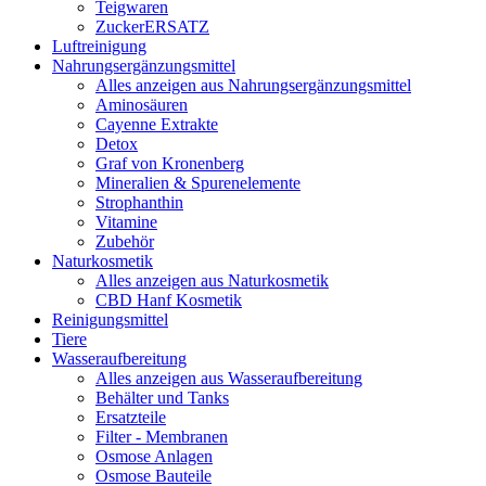
Teigwaren
ZuckerERSATZ
Luftreinigung
Nahrungsergänzungsmittel
Alles anzeigen aus Nahrungsergänzungsmittel
Aminosäuren
Cayenne Extrakte
Detox
Graf von Kronenberg
Mineralien & Spurenelemente
Strophanthin
Vitamine
Zubehör
Naturkosmetik
Alles anzeigen aus Naturkosmetik
CBD Hanf Kosmetik
Reinigungsmittel
Tiere
Wasseraufbereitung
Alles anzeigen aus Wasseraufbereitung
Behälter und Tanks
Ersatzteile
Filter - Membranen
Osmose Anlagen
Osmose Bauteile