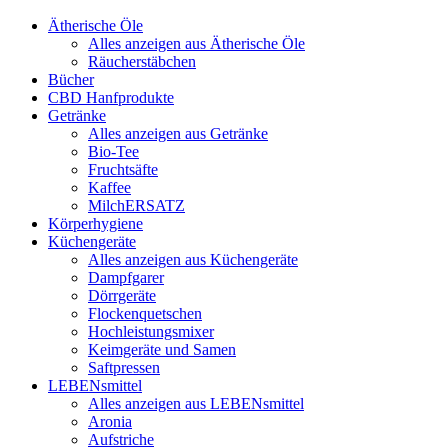
Ätherische Öle
Alles anzeigen aus Ätherische Öle
Räucherstäbchen
Bücher
CBD Hanfprodukte
Getränke
Alles anzeigen aus Getränke
Bio-Tee
Fruchtsäfte
Kaffee
MilchERSATZ
Körperhygiene
Küchengeräte
Alles anzeigen aus Küchengeräte
Dampfgarer
Dörrgeräte
Flockenquetschen
Hochleistungsmixer
Keimgeräte und Samen
Saftpressen
LEBENsmittel
Alles anzeigen aus LEBENsmittel
Aronia
Aufstriche