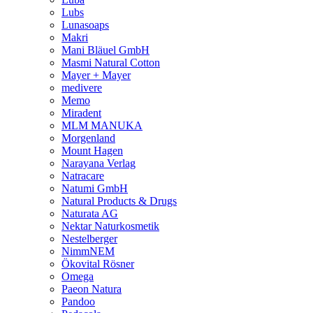
Lubs
Lunasoaps
Makri
Mani Bläuel GmbH
Masmi Natural Cotton
Mayer + Mayer
medivere
Memo
Miradent
MLM MANUKA
Morgenland
Mount Hagen
Narayana Verlag
Natracare
Natumi GmbH
Natural Products & Drugs
Naturata AG
Nektar Naturkosmetik
Nestelberger
NimmNEM
Ökovital Rösner
Omega
Paeon Natura
Pandoo