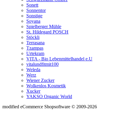
Sonett
Sonnentor
Sonstige
Soyana
Spielberger Mühle
St. Hildegard POSCH
Stöckli
Terrasana
Tzampas
Urtekram
VITA - Bio Lebenmittelhandel e.U
vitalundfitmit100
Weleda
Werz
Wiener Zucker
Wolkenlos Kosmetik
Xucker
YAKSO Organic World
mod
ified eCommerce Shopsoftware © 2009-2026