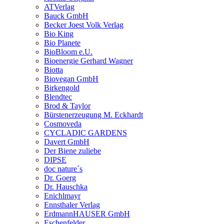
ATVerlag
Bauck GmbH
Becker Joest Volk Verlag
Bio King
Bio Planete
BioBloom e.U.
Bioenergie Gerhard Wagner
Biotta
Biovegan GmbH
Birkengold
Blendtec
Brod & Taylor
Bürstenerzeugung M. Eckhardt
Cosmoveda
CYCLADIC GARDENS
Davert GmbH
Der Biene zuliebe
DIPSE
doc nature´s
Dr. Goerg
Dr. Hauschka
Enichlmayr
Ennsthaler Verlag
ErdmannHAUSER GmbH
Eschenfelder