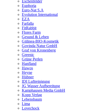
Eschenfelder
Euphoria
Euro-Nat S.A
Evolution International
EZA
Farfalla
FitRabbit
Flores Farm
Gesund & Leben
Giilinea-BIO-Kosmetik
Govinda Natur GmbH
Graf von Kronenberg
Greenic
Grüne Perlen
Hanfland
Hawos
Heyne
Hübner
IDI Luftreinigung
JG Wasser Aufbereitung
Kamphausen Media GmbH
Kopp Verlag
Lebensbaum
Lima
Lovechock