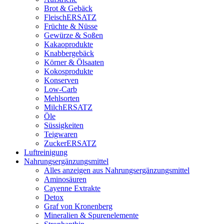
Brot & Gebäck
FleischERSATZ
Früchte & Nüsse
Gewürze & Soßen
Kakaoprodukte
Knabbergebäck
Körner & Ölsaaten
Kokosprodukte
Konserven
Low-Carb
Mehlsorten
MilchERSATZ
Öle
Süssigkeiten
Teigwaren
ZuckerERSATZ
Luftreinigung
Nahrungsergänzungsmittel
Alles anzeigen aus Nahrungsergänzungsmittel
Aminosäuren
Cayenne Extrakte
Detox
Graf von Kronenberg
Mineralien & Spurenelemente