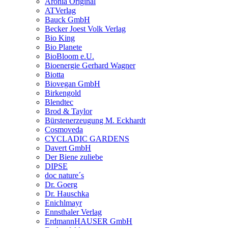
Aronia Original
ATVerlag
Bauck GmbH
Becker Joest Volk Verlag
Bio King
Bio Planete
BioBloom e.U.
Bioenergie Gerhard Wagner
Biotta
Biovegan GmbH
Birkengold
Blendtec
Brod & Taylor
Bürstenerzeugung M. Eckhardt
Cosmoveda
CYCLADIC GARDENS
Davert GmbH
Der Biene zuliebe
DIPSE
doc nature´s
Dr. Goerg
Dr. Hauschka
Enichlmayr
Ennsthaler Verlag
ErdmannHAUSER GmbH