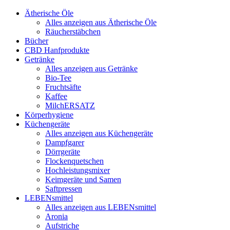
Ätherische Öle
Alles anzeigen aus Ätherische Öle
Räucherstäbchen
Bücher
CBD Hanfprodukte
Getränke
Alles anzeigen aus Getränke
Bio-Tee
Fruchtsäfte
Kaffee
MilchERSATZ
Körperhygiene
Küchengeräte
Alles anzeigen aus Küchengeräte
Dampfgarer
Dörrgeräte
Flockenquetschen
Hochleistungsmixer
Keimgeräte und Samen
Saftpressen
LEBENsmittel
Alles anzeigen aus LEBENsmittel
Aronia
Aufstriche