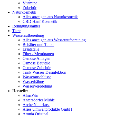
Vitamine
Zubehör
Naturkosmetik
Alles anzeigen aus Naturkosmetik
CBD Hanf Kosmetik
Reinigungsmittel
Tiere
Wasseraufbereitung
Alles anzeigen aus Wasseraufbereitung
Behälter und Tanks
Ersatzteile
Filter - Membranen
Osmose Anlagen
Osmose Bauteile
Osmose Zubehör
Trink-Wasser-Desinfektion
Wasseranschlüsse
Wasserhähne
Wasserveredelung
Hersteller
AlmaWin
Antersdorfer Mühle
Arche Naturkost
Aries Umweltprodukte GmbH
Aronia Original