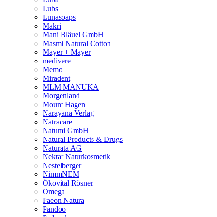
Lubs
Lunasoaps
Makri
Mani Bläuel GmbH
Masmi Natural Cotton
Mayer + Mayer
medivere
Memo
Miradent
MLM MANUKA
Morgenland
Mount Hagen
Narayana Verlag
Natracare
Natumi GmbH
Natural Products & Drugs
Naturata AG
Nektar Naturkosmetik
Nestelberger
NimmNEM
Ökovital Rösner
Omega
Paeon Natura
Pandoo