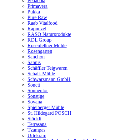
Pedacola
Primavera
Pukka
Pure Raw
Raab Vitalfood
Rapunzel
RASO Naturprodukte
RDL Group
Rosenfellner Mühle
Rosengarten
Sanchon
Sannis
Schäffler Teigwaren
Schalk Mühle
Schwarzmann GmbH
Sonett
Sonnentor
Sonstige
Soyana
Spielberger Mühle
St. Hildegard POSCH
Stöckli
Terrasana
Tzampas
Urtekram