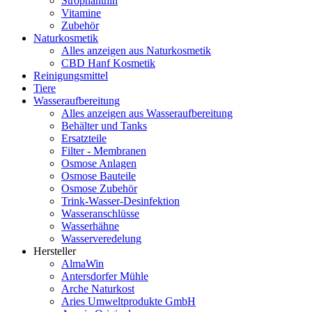
Strophanthin
Vitamine
Zubehör
Naturkosmetik
Alles anzeigen aus Naturkosmetik
CBD Hanf Kosmetik
Reinigungsmittel
Tiere
Wasseraufbereitung
Alles anzeigen aus Wasseraufbereitung
Behälter und Tanks
Ersatzteile
Filter - Membranen
Osmose Anlagen
Osmose Bauteile
Osmose Zubehör
Trink-Wasser-Desinfektion
Wasseranschlüsse
Wasserhähne
Wasserveredelung
Hersteller
AlmaWin
Antersdorfer Mühle
Arche Naturkost
Aries Umweltprodukte GmbH