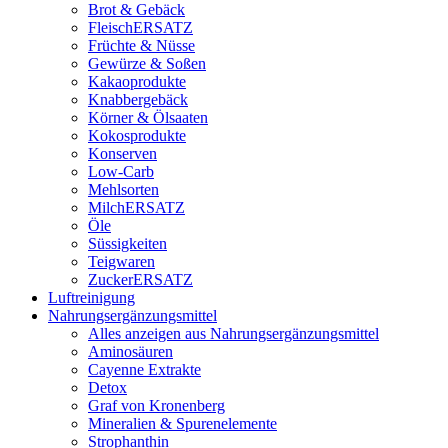
Brot & Gebäck
FleischERSATZ
Früchte & Nüsse
Gewürze & Soßen
Kakaoprodukte
Knabbergebäck
Körner & Ölsaaten
Kokosprodukte
Konserven
Low-Carb
Mehlsorten
MilchERSATZ
Öle
Süssigkeiten
Teigwaren
ZuckerERSATZ
Luftreinigung
Nahrungsergänzungsmittel
Alles anzeigen aus Nahrungsergänzungsmittel
Aminosäuren
Cayenne Extrakte
Detox
Graf von Kronenberg
Mineralien & Spurenelemente
Strophanthin