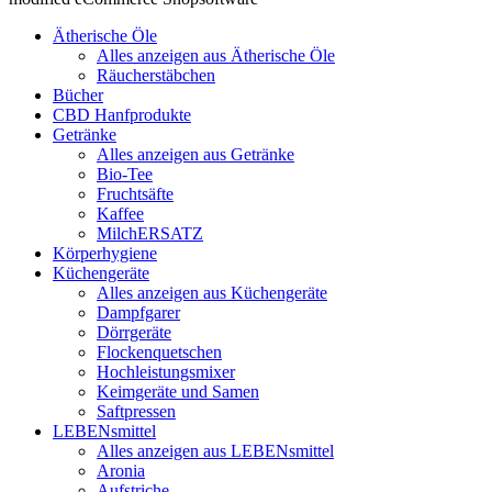
Ätherische Öle
Alles anzeigen aus Ätherische Öle
Räucherstäbchen
Bücher
CBD Hanfprodukte
Getränke
Alles anzeigen aus Getränke
Bio-Tee
Fruchtsäfte
Kaffee
MilchERSATZ
Körperhygiene
Küchengeräte
Alles anzeigen aus Küchengeräte
Dampfgarer
Dörrgeräte
Flockenquetschen
Hochleistungsmixer
Keimgeräte und Samen
Saftpressen
LEBENsmittel
Alles anzeigen aus LEBENsmittel
Aronia
Aufstriche