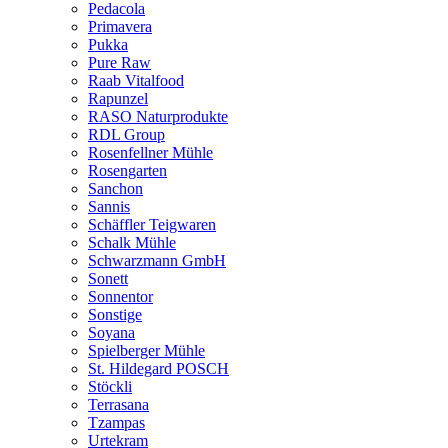
Pedacola
Primavera
Pukka
Pure Raw
Raab Vitalfood
Rapunzel
RASO Naturprodukte
RDL Group
Rosenfellner Mühle
Rosengarten
Sanchon
Sannis
Schäffler Teigwaren
Schalk Mühle
Schwarzmann GmbH
Sonett
Sonnentor
Sonstige
Soyana
Spielberger Mühle
St. Hildegard POSCH
Stöckli
Terrasana
Tzampas
Urtekram