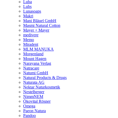
Luba
Lubs
Lunasoaps
Makri
Mani Bläuel GmbH
Masmi Natural Cotton
Mayer + Mayer
medivere
Memo
Miradent
MLM MANUKA
Morgenland
Mount Hagen
Narayana Verlag
Natracare
Natumi GmbH
Natural Products & Drugs
Naturata AG
Nektar Naturkosmetik
Nestelberger
NimmNEM
Ökovital Rösner
Omega
Paeon Natura
Pandoo