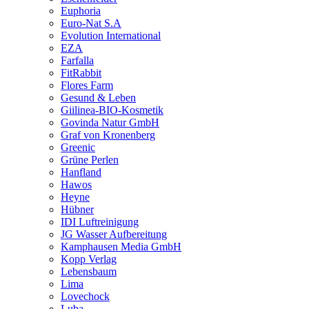
Euphoria
Euro-Nat S.A
Evolution International
EZA
Farfalla
FitRabbit
Flores Farm
Gesund & Leben
Giilinea-BIO-Kosmetik
Govinda Natur GmbH
Graf von Kronenberg
Greenic
Grüne Perlen
Hanfland
Hawos
Heyne
Hübner
IDI Luftreinigung
JG Wasser Aufbereitung
Kamphausen Media GmbH
Kopp Verlag
Lebensbaum
Lima
Lovechock
Luba