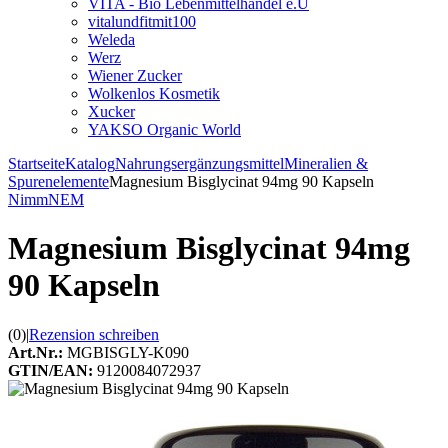
VITA - Bio Lebenmittelhandel e.U
vitalundfitmit100
Weleda
Werz
Wiener Zucker
Wolkenlos Kosmetik
Xucker
YAKSO Organic World
Startseite
Katalog
Nahrungsergänzungsmittel
Mineralien &
Spurenelemente
Magnesium Bisglycinat 94mg 90 Kapseln
NimmNEM
Magnesium Bisglycinat 94mg
90 Kapseln
(0)
|
Rezension schreiben
Art.Nr.:
MGBISGLY-K090
GTIN/EAN:
9120084072937