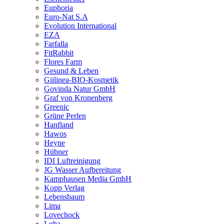
Euphoria
Euro-Nat S.A
Evolution International
EZA
Farfalla
FitRabbit
Flores Farm
Gesund & Leben
Giilinea-BIO-Kosmetik
Govinda Natur GmbH
Graf von Kronenberg
Greenic
Grüne Perlen
Hanfland
Hawos
Heyne
Hübner
IDI Luftreinigung
JG Wasser Aufbereitung
Kamphausen Media GmbH
Kopp Verlag
Lebensbaum
Lima
Lovechock
Luba