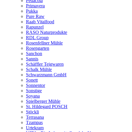
Pedacola
Primavera
Pukka
Pure Raw
Raab Vitalfood
Rapunzel
RASO Naturprodukte
RDL Group
Rosenfellner Mühle
Rosengarten
Sanchon
Sannis
Schäffler Teigwaren
Schalk Mühle
Schwarzmann GmbH
Sonett
Sonnentor
Sonstige
Soyana
Spielberger Mühle
St. Hildegard POSCH
Stöckli
Terrasana
Tzampas
Urtekram