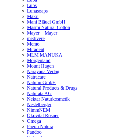
Lubs
Lunasoaps
Makri
Mani Bläuel GmbH
Masmi Natural Cotton
Mayer + Mayer
medivere
Memo
Miradent
MLM MANUKA
Morgenland
Mount Hagen
Narayana Verlag
Natracare
Natumi GmbH
Natural Products & Drugs
Naturata AG
Nektar Naturkosmetik
Nestelberger
NimmNEM
Ökovital Rösner
Omega
Paeon Natura
Pandoo