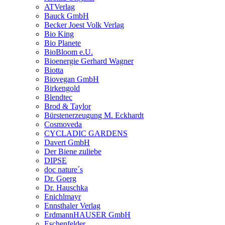
ATVerlag
Bauck GmbH
Becker Joest Volk Verlag
Bio King
Bio Planete
BioBloom e.U.
Bioenergie Gerhard Wagner
Biotta
Biovegan GmbH
Birkengold
Blendtec
Brod & Taylor
Bürstenerzeugung M. Eckhardt
Cosmoveda
CYCLADIC GARDENS
Davert GmbH
Der Biene zuliebe
DIPSE
doc nature´s
Dr. Goerg
Dr. Hauschka
Enichlmayr
Ennsthaler Verlag
ErdmannHAUSER GmbH
Eschenfelder