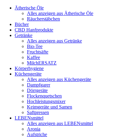
Ätherische Öle
Alles anzeigen aus Ätherische Öle
Räucherstäbchen
Bücher
CBD Hanfprodukte
Getränke
Alles anzeigen aus Getränke
Bio-Tee
Fruchtsäfte
Kaffee
MilchERSATZ
Körperhygiene
Küchengeräte
Alles anzeigen aus Küchengeräte
Dampfgarer
Dörrgeräte
Flockenquetschen
Hochleistungsmixer
Keimgeräte und Samen
Saftpressen
LEBENsmittel
Alles anzeigen aus LEBENsmittel
Aronia
Aufstriche