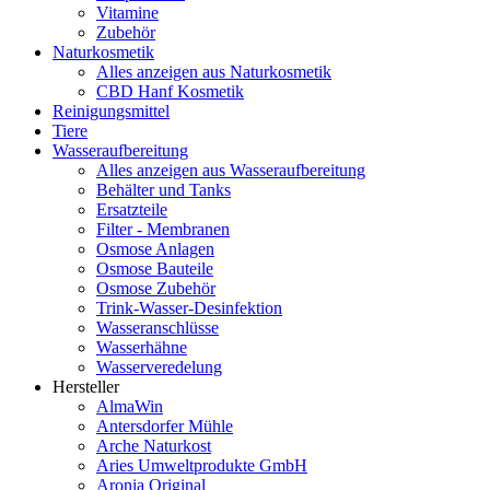
Vitamine
Zubehör
Naturkosmetik
Alles anzeigen aus Naturkosmetik
CBD Hanf Kosmetik
Reinigungsmittel
Tiere
Wasseraufbereitung
Alles anzeigen aus Wasseraufbereitung
Behälter und Tanks
Ersatzteile
Filter - Membranen
Osmose Anlagen
Osmose Bauteile
Osmose Zubehör
Trink-Wasser-Desinfektion
Wasseranschlüsse
Wasserhähne
Wasserveredelung
Hersteller
AlmaWin
Antersdorfer Mühle
Arche Naturkost
Aries Umweltprodukte GmbH
Aronia Original