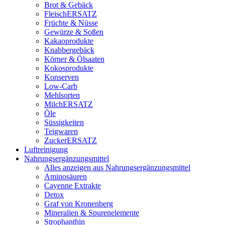
Brot & Gebäck
FleischERSATZ
Früchte & Nüsse
Gewürze & Soßen
Kakaoprodukte
Knabbergebäck
Körner & Ölsaaten
Kokosprodukte
Konserven
Low-Carb
Mehlsorten
MilchERSATZ
Öle
Süssigkeiten
Teigwaren
ZuckerERSATZ
Luftreinigung
Nahrungsergänzungsmittel
Alles anzeigen aus Nahrungsergänzungsmittel
Aminosäuren
Cayenne Extrakte
Detox
Graf von Kronenberg
Mineralien & Spurenelemente
Strophanthin