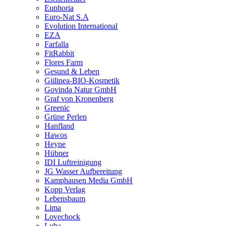
Euphoria
Euro-Nat S.A
Evolution International
EZA
Farfalla
FitRabbit
Flores Farm
Gesund & Leben
Giilinea-BIO-Kosmetik
Govinda Natur GmbH
Graf von Kronenberg
Greenic
Grüne Perlen
Hanfland
Hawos
Heyne
Hübner
IDI Luftreinigung
JG Wasser Aufbereitung
Kamphausen Media GmbH
Kopp Verlag
Lebensbaum
Lima
Lovechock
Luba