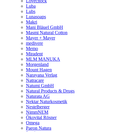
Lovechock
Luba
Lubs
Lunasoaps
Makri
Mani Bläuel GmbH
Masmi Natural Cotton
Mayer + Mayer
medivere
Memo
Miradent
MLM MANUKA
Morgenland
Mount Hagen
Narayana Verlag
Natracare
Natumi GmbH
Natural Products & Drugs
Naturata AG
Nektar Naturkosmetik
Nestelberger
NimmNEM
Ökovital Rösner
Omega
Paeon Natura