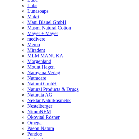
Lubs
Lunasoaps
Makri
Mani Bläuel GmbH
Masmi Natural Cotton
Mayer + Mayer
medivere
Memo
Miradent
MLM MANUKA
Morgenland
Mount Hagen
Narayana Verlag
Natracare
Natumi GmbH
Natural Products & Drugs
Naturata AG
Nektar Naturkosmetik
Nestelberger
NimmNEM
Ökovital Rösner
Omega
Paeon Natura
Pandoo