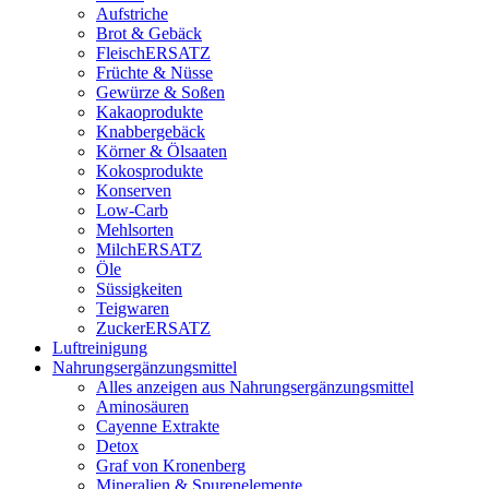
Aufstriche
Brot & Gebäck
FleischERSATZ
Früchte & Nüsse
Gewürze & Soßen
Kakaoprodukte
Knabbergebäck
Körner & Ölsaaten
Kokosprodukte
Konserven
Low-Carb
Mehlsorten
MilchERSATZ
Öle
Süssigkeiten
Teigwaren
ZuckerERSATZ
Luftreinigung
Nahrungsergänzungsmittel
Alles anzeigen aus Nahrungsergänzungsmittel
Aminosäuren
Cayenne Extrakte
Detox
Graf von Kronenberg
Mineralien & Spurenelemente