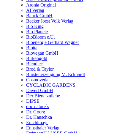
Aronia Original
ATVerlag
Bauck GmbH
Becker Joest Volk Verlag
Bio King
Bio Planete
BioBloom e.U.
Bioenergie Gerhard Wagner
Biotta
Biovegan GmbH
Birkengold
Blendtec
Brod & Taylor
Bürstenerzeugung M. Eckhardt
Cosmoveda
CYCLADIC GARDENS
Davert GmbH
Der Biene zuliebe
DIPSE
doc nature´s
Dr. Goerg
Dr. Hauschka
Enichlmayr
Ennsthaler Verlag