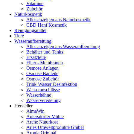
Vitamine
Zubehör
Naturkosmetik
Alles anzeigen aus Naturkosmetik
CBD Hanf Kosmetik
Reinigungsmittel
Tiere
Wasseraufbereitung
Alles anzeigen aus Wasseraufbereitung
Behälter und Tanks
Ersatzteile
Filter - Membranen
Osmose Anlagen
Osmose Bauteile
Osmose Zubehör
Trink-Wasser-Desinfektion
Wasseranschlüsse
Wasserhähne
Wasserveredelung
Hersteller
AlmaWin
Antersdorfer Mühle
Arche Naturkost
Aries Umweltprodukte GmbH
Aronia Original