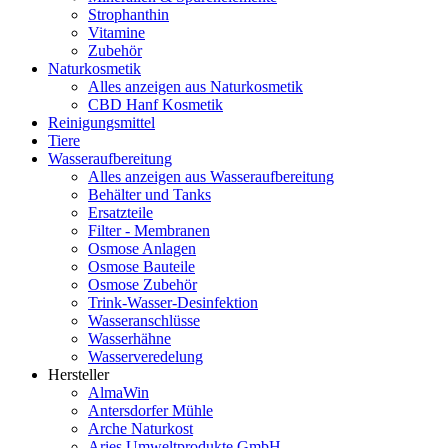
Strophanthin
Vitamine
Zubehör
Naturkosmetik
Alles anzeigen aus Naturkosmetik
CBD Hanf Kosmetik
Reinigungsmittel
Tiere
Wasseraufbereitung
Alles anzeigen aus Wasseraufbereitung
Behälter und Tanks
Ersatzteile
Filter - Membranen
Osmose Anlagen
Osmose Bauteile
Osmose Zubehör
Trink-Wasser-Desinfektion
Wasseranschlüsse
Wasserhähne
Wasserveredelung
Hersteller
AlmaWin
Antersdorfer Mühle
Arche Naturkost
Aries Umweltprodukte GmbH