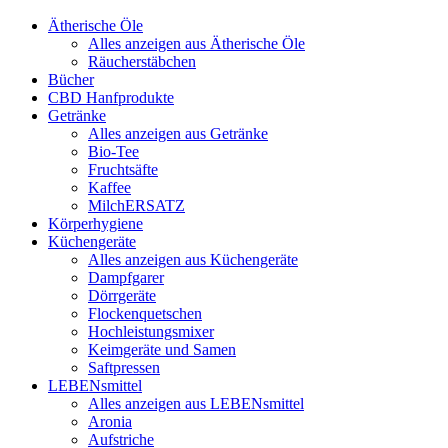
Ätherische Öle
Alles anzeigen aus Ätherische Öle
Räucherstäbchen
Bücher
CBD Hanfprodukte
Getränke
Alles anzeigen aus Getränke
Bio-Tee
Fruchtsäfte
Kaffee
MilchERSATZ
Körperhygiene
Küchengeräte
Alles anzeigen aus Küchengeräte
Dampfgarer
Dörrgeräte
Flockenquetschen
Hochleistungsmixer
Keimgeräte und Samen
Saftpressen
LEBENsmittel
Alles anzeigen aus LEBENsmittel
Aronia
Aufstriche