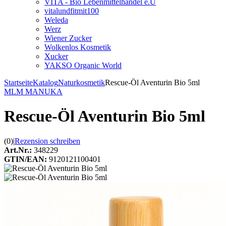
VITA - Bio Lebenmittelhandel e.U
vitalundfitmit100
Weleda
Werz
Wiener Zucker
Wolkenlos Kosmetik
Xucker
YAKSO Organic World
Startseite
Katalog
Naturkosmetik
Rescue-Öl Aventurin Bio 5ml
MLM MANUKA
Rescue-Öl Aventurin Bio 5ml
(0)
|
Rezension schreiben
Art.Nr.:
348229
GTIN/EAN:
9120121100401