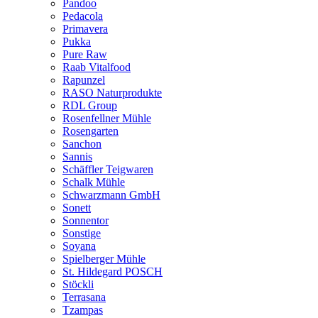
Pandoo
Pedacola
Primavera
Pukka
Pure Raw
Raab Vitalfood
Rapunzel
RASO Naturprodukte
RDL Group
Rosenfellner Mühle
Rosengarten
Sanchon
Sannis
Schäffler Teigwaren
Schalk Mühle
Schwarzmann GmbH
Sonett
Sonnentor
Sonstige
Soyana
Spielberger Mühle
St. Hildegard POSCH
Stöckli
Terrasana
Tzampas