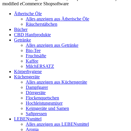
modified eCommerce Shopsoftware
Ätherische Öle
Alles anzeigen aus Ätherische Öle
Räucherstäbchen
Bücher
CBD Hanfprodukte
Getränke
Alles anzeigen aus Getränke
Bio-Tee
Fruchtsäfte
Kaffee
MilchERSATZ
Körperhygiene
Küchengeräte
Alles anzeigen aus Küchengeräte
Dampfgarer
Dörrgeräte
Flockenquetschen
Hochleistungsmixer
Keimgeräte und Samen
Saftpressen
LEBENsmittel
Alles anzeigen aus LEBENsmittel
Aronia