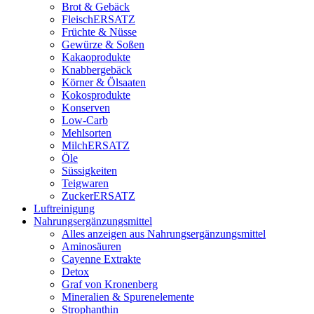
Brot & Gebäck
FleischERSATZ
Früchte & Nüsse
Gewürze & Soßen
Kakaoprodukte
Knabbergebäck
Körner & Ölsaaten
Kokosprodukte
Konserven
Low-Carb
Mehlsorten
MilchERSATZ
Öle
Süssigkeiten
Teigwaren
ZuckerERSATZ
Luftreinigung
Nahrungsergänzungsmittel
Alles anzeigen aus Nahrungsergänzungsmittel
Aminosäuren
Cayenne Extrakte
Detox
Graf von Kronenberg
Mineralien & Spurenelemente
Strophanthin