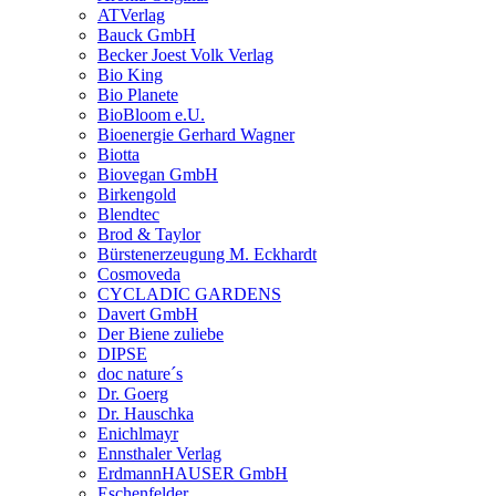
ATVerlag
Bauck GmbH
Becker Joest Volk Verlag
Bio King
Bio Planete
BioBloom e.U.
Bioenergie Gerhard Wagner
Biotta
Biovegan GmbH
Birkengold
Blendtec
Brod & Taylor
Bürstenerzeugung M. Eckhardt
Cosmoveda
CYCLADIC GARDENS
Davert GmbH
Der Biene zuliebe
DIPSE
doc nature´s
Dr. Goerg
Dr. Hauschka
Enichlmayr
Ennsthaler Verlag
ErdmannHAUSER GmbH
Eschenfelder