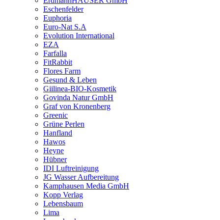
ErdmannHAUSER GmbH
Eschenfelder
Euphoria
Euro-Nat S.A
Evolution International
EZA
Farfalla
FitRabbit
Flores Farm
Gesund & Leben
Giilinea-BIO-Kosmetik
Govinda Natur GmbH
Graf von Kronenberg
Greenic
Grüne Perlen
Hanfland
Hawos
Heyne
Hübner
IDI Luftreinigung
JG Wasser Aufbereitung
Kamphausen Media GmbH
Kopp Verlag
Lebensbaum
Lima