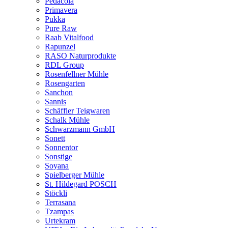
Pedacola
Primavera
Pukka
Pure Raw
Raab Vitalfood
Rapunzel
RASO Naturprodukte
RDL Group
Rosenfellner Mühle
Rosengarten
Sanchon
Sannis
Schäffler Teigwaren
Schalk Mühle
Schwarzmann GmbH
Sonett
Sonnentor
Sonstige
Soyana
Spielberger Mühle
St. Hildegard POSCH
Stöckli
Terrasana
Tzampas
Urtekram