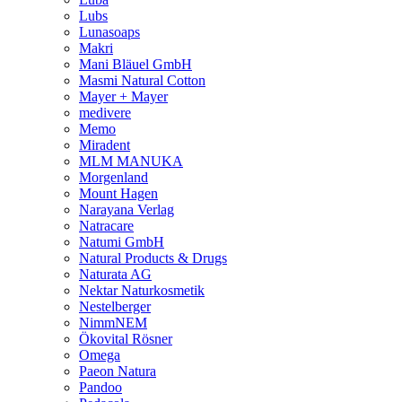
Lubs
Lunasoaps
Makri
Mani Bläuel GmbH
Masmi Natural Cotton
Mayer + Mayer
medivere
Memo
Miradent
MLM MANUKA
Morgenland
Mount Hagen
Narayana Verlag
Natracare
Natumi GmbH
Natural Products & Drugs
Naturata AG
Nektar Naturkosmetik
Nestelberger
NimmNEM
Ökovital Rösner
Omega
Paeon Natura
Pandoo