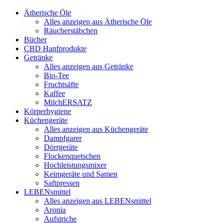
Ätherische Öle
Alles anzeigen aus Ätherische Öle
Räucherstäbchen
Bücher
CBD Hanfprodukte
Getränke
Alles anzeigen aus Getränke
Bio-Tee
Fruchtsäfte
Kaffee
MilchERSATZ
Körperhygiene
Küchengeräte
Alles anzeigen aus Küchengeräte
Dampfgarer
Dörrgeräte
Flockenquetschen
Hochleistungsmixer
Keimgeräte und Samen
Saftpressen
LEBENsmittel
Alles anzeigen aus LEBENsmittel
Aronia
Aufstriche