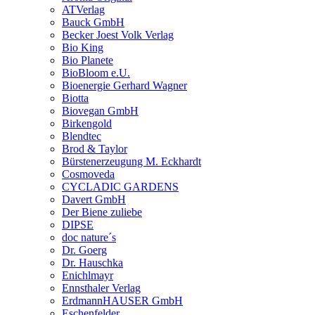
ATVerlag
Bauck GmbH
Becker Joest Volk Verlag
Bio King
Bio Planete
BioBloom e.U.
Bioenergie Gerhard Wagner
Biotta
Biovegan GmbH
Birkengold
Blendtec
Brod & Taylor
Bürstenerzeugung M. Eckhardt
Cosmoveda
CYCLADIC GARDENS
Davert GmbH
Der Biene zuliebe
DIPSE
doc nature´s
Dr. Goerg
Dr. Hauschka
Enichlmayr
Ennsthaler Verlag
ErdmannHAUSER GmbH
Eschenfelder