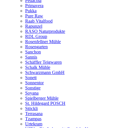
Pedacola
Primavera
Pukka
Pure Raw
Raab Vitalfood
Rapunzel
RASO Naturprodukte
RDL Group
Rosenfellner Mühle
Rosengarten
Sanchon
Sannis
Schäffler Teigwaren
Schalk Mühle
Schwarzmann GmbH
Sonett
Sonnentor
Sonstige
Soyana
Spielberger Mühle
St. Hildegard POSCH
Stöckli
Terrasana
Tzampas
Urtekram