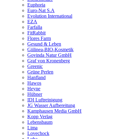
Euphoria
Euro-Nat S.A
Evolution International
EZA
Farfalla
FitRabbit
Flores Farm
Gesund & Leben
Giilinea-BIO-Kosmetik
Govinda Natur GmbH
Graf von Kronenberg
Greenic
Grüne Perlen
Hanfland
Hawos
Heyne
Hübner
IDI Luftreinigung
JG Wasser Aufbereitung
Kamphausen Media GmbH
Kopp Verlag
Lebensbaum
Lima
Lovechock
Luba