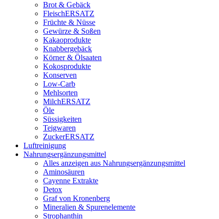
Brot & Gebäck
FleischERSATZ
Früchte & Nüsse
Gewürze & Soßen
Kakaoprodukte
Knabbergebäck
Körner & Ölsaaten
Kokosprodukte
Konserven
Low-Carb
Mehlsorten
MilchERSATZ
Öle
Süssigkeiten
Teigwaren
ZuckerERSATZ
Luftreinigung
Nahrungsergänzungsmittel
Alles anzeigen aus Nahrungsergänzungsmittel
Aminosäuren
Cayenne Extrakte
Detox
Graf von Kronenberg
Mineralien & Spurenelemente
Strophanthin