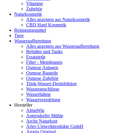
Vitamine
Zubehör
Naturkosmetik
Alles anzeigen aus Naturkosmetik
CBD Hanf Kosmetik
Reinigungsmittel
Tiere
Wasseraufbereitung
Alles anzeigen aus Wasseraufbereitung
Behälter und Tanks
Ersatzteile
Filter - Membranen
Osmose Anlagen
Osmose Bauteile
Osmose Zubehör
Trink-Wasser-Desinfektion
Wasseranschlüsse
Wasserhähne
Wasserveredelung
Hersteller
AlmaWin
Antersdorfer Mühle
Arche Naturkost
Aries Umweltprodukte GmbH
Aronia Original