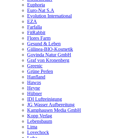
Euphoria
Euro-Nat S.A
Evolution International
EZA
Farfalla
FitRabbit
Flores Farm
Gesund & Leben
Giilinea-BIO-Kosmetik
Govinda Natur GmbH
Graf von Kronenberg
Greenic
Grüne Perlen
Hanfland
Hawos
Heyne
Hübner
IDI Luftreinigung
JG Wasser Aufbereitung
Kamphausen Media GmbH
Kopp Verlag
Lebensbaum
Lima
Lovechock
Luba