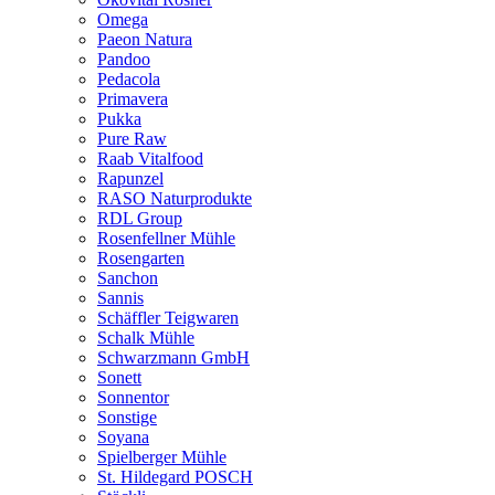
Omega
Paeon Natura
Pandoo
Pedacola
Primavera
Pukka
Pure Raw
Raab Vitalfood
Rapunzel
RASO Naturprodukte
RDL Group
Rosenfellner Mühle
Rosengarten
Sanchon
Sannis
Schäffler Teigwaren
Schalk Mühle
Schwarzmann GmbH
Sonett
Sonnentor
Sonstige
Soyana
Spielberger Mühle
St. Hildegard POSCH