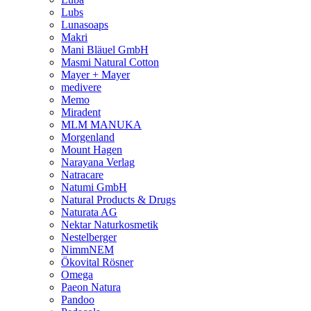
Lubs
Lunasoaps
Makri
Mani Bläuel GmbH
Masmi Natural Cotton
Mayer + Mayer
medivere
Memo
Miradent
MLM MANUKA
Morgenland
Mount Hagen
Narayana Verlag
Natracare
Natumi GmbH
Natural Products & Drugs
Naturata AG
Nektar Naturkosmetik
Nestelberger
NimmNEM
Ökovital Rösner
Omega
Paeon Natura
Pandoo