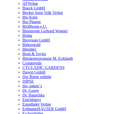
ATVerlag
Bauck GmbH
Becker Joest Volk Verlag
Bio King
Bio Planete
BioBloom e.U.
Bioenergie Gerhard Wagner
Biotta
Biovegan GmbH
Birkengold
Blendtec
Brod & Taylor
Bürstenerzeugung M. Eckhardt
Cosmoveda
CYCLADIC GARDENS
Davert GmbH
Der Biene zuliebe
DIPSE
doc nature´s
Dr. Goerg
Dr. Hauschka
Enichlmayr
Ennsthaler Verlag
ErdmannHAUSER GmbH
Eschenfelder