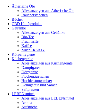
Ätherische Öle
Alles anzeigen aus Ätherische Öle
Räucherstäbchen
Bücher
CBD Hanfprodukte
Getränke
Alles anzeigen aus Getränke
Bio-Tee
Fruchtsäfte
Kaffee
MilchERSATZ
Körperhygiene
Küchengeräte
Alles anzeigen aus Küchengeräte
Dampfgarer
Dörrgeräte
Flockenquetschen
Hochleistungsmixer
Keimgeräte und Samen
Saftpressen
LEBENsmittel
Alles anzeigen aus LEBENsmittel
Aronia
Aufstriche