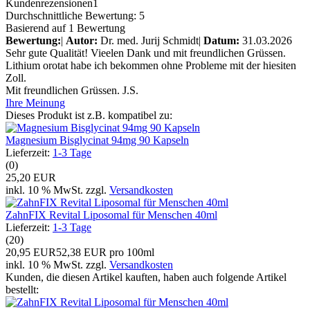
Kundenrezensionen
1
Durchschnittliche Bewertung: 5
Basierend auf 1 Bewertung
Bewertung:
|
Autor:
Dr. med. Jurij Schmidt
|
Datum:
31.03.2026
Sehr gute Qualität! Vieelen Dank und mit freundlichen Grüssen.
Lithium orotat habe ich bekommen ohne Probleme mit der hiesiten
Zoll.
Mit freundlichen Grüssen. J.S.
Ihre Meinung
Dieses Produkt ist z.B. kompatibel zu:
Magnesium Bisglycinat 94mg 90 Kapseln
Lieferzeit:
1-3 Tage
(0)
25,20 EUR
inkl. 10 % MwSt. zzgl.
Versandkosten
ZahnFIX Revital Liposomal für Menschen 40ml
Lieferzeit:
1-3 Tage
(20)
20,95 EUR
52,38 EUR pro 100ml
inkl. 10 % MwSt. zzgl.
Versandkosten
Kunden, die diesen Artikel kauften, haben auch folgende Artikel
bestellt: