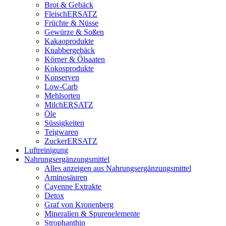
Brot & Gebäck
FleischERSATZ
Früchte & Nüsse
Gewürze & Soßen
Kakaoprodukte
Knabbergebäck
Körner & Ölsaaten
Kokosprodukte
Konserven
Low-Carb
Mehlsorten
MilchERSATZ
Öle
Süssigkeiten
Teigwaren
ZuckerERSATZ
Luftreinigung
Nahrungsergänzungsmittel
Alles anzeigen aus Nahrungsergänzungsmittel
Aminosäuren
Cayenne Extrakte
Detox
Graf von Kronenberg
Mineralien & Spurenelemente
Strophanthin