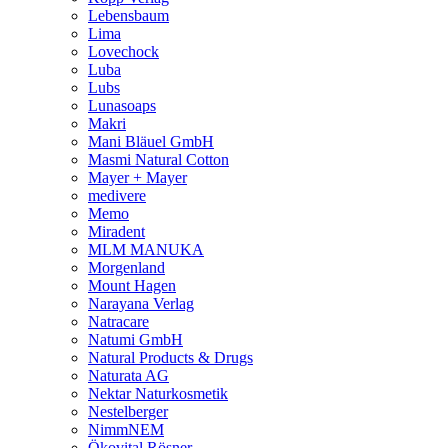
Lebensbaum
Lima
Lovechock
Luba
Lubs
Lunasoaps
Makri
Mani Bläuel GmbH
Masmi Natural Cotton
Mayer + Mayer
medivere
Memo
Miradent
MLM MANUKA
Morgenland
Mount Hagen
Narayana Verlag
Natracare
Natumi GmbH
Natural Products & Drugs
Naturata AG
Nektar Naturkosmetik
Nestelberger
NimmNEM
Ökovital Rösner