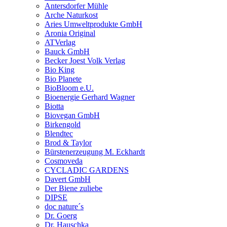
Antersdorfer Mühle
Arche Naturkost
Aries Umweltprodukte GmbH
Aronia Original
ATVerlag
Bauck GmbH
Becker Joest Volk Verlag
Bio King
Bio Planete
BioBloom e.U.
Bioenergie Gerhard Wagner
Biotta
Biovegan GmbH
Birkengold
Blendtec
Brod & Taylor
Bürstenerzeugung M. Eckhardt
Cosmoveda
CYCLADIC GARDENS
Davert GmbH
Der Biene zuliebe
DIPSE
doc nature´s
Dr. Goerg
Dr. Hauschka