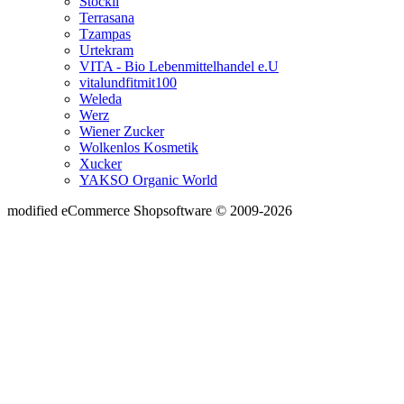
Stöckli
Terrasana
Tzampas
Urtekram
VITA - Bio Lebenmittelhandel e.U
vitalundfitmit100
Weleda
Werz
Wiener Zucker
Wolkenlos Kosmetik
Xucker
YAKSO Organic World
mod
ified eCommerce Shopsoftware © 2009-2026