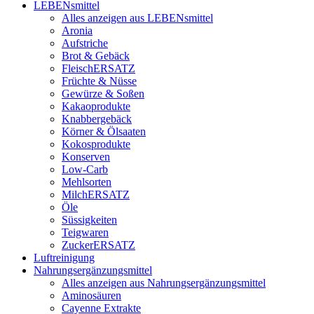
LEBENsmittel
Alles anzeigen aus LEBENsmittel
Aronia
Aufstriche
Brot & Gebäck
FleischERSATZ
Früchte & Nüsse
Gewürze & Soßen
Kakaoprodukte
Knabbergebäck
Körner & Ölsaaten
Kokosprodukte
Konserven
Low-Carb
Mehlsorten
MilchERSATZ
Öle
Süssigkeiten
Teigwaren
ZuckerERSATZ
Luftreinigung
Nahrungsergänzungsmittel
Alles anzeigen aus Nahrungsergänzungsmittel
Aminosäuren
Cayenne Extrakte