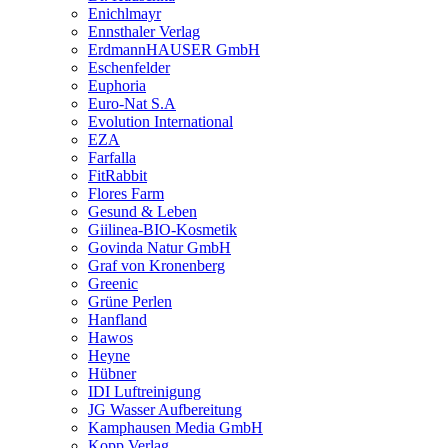
Enichlmayr
Ennsthaler Verlag
ErdmannHAUSER GmbH
Eschenfelder
Euphoria
Euro-Nat S.A
Evolution International
EZA
Farfalla
FitRabbit
Flores Farm
Gesund & Leben
Giilinea-BIO-Kosmetik
Govinda Natur GmbH
Graf von Kronenberg
Greenic
Grüne Perlen
Hanfland
Hawos
Heyne
Hübner
IDI Luftreinigung
JG Wasser Aufbereitung
Kamphausen Media GmbH
Kopp Verlag