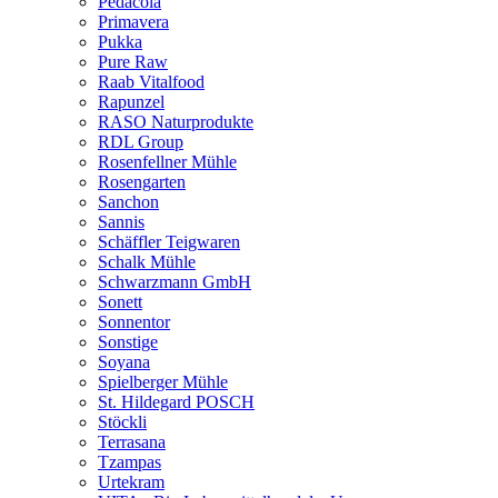
Pedacola
Primavera
Pukka
Pure Raw
Raab Vitalfood
Rapunzel
RASO Naturprodukte
RDL Group
Rosenfellner Mühle
Rosengarten
Sanchon
Sannis
Schäffler Teigwaren
Schalk Mühle
Schwarzmann GmbH
Sonett
Sonnentor
Sonstige
Soyana
Spielberger Mühle
St. Hildegard POSCH
Stöckli
Terrasana
Tzampas
Urtekram