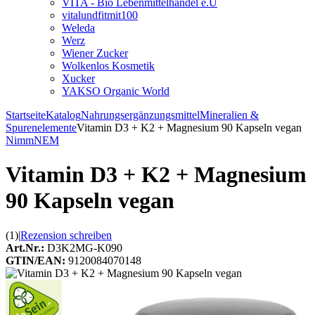
VITA - Bio Lebenmittelhandel e.U
vitalundfitmit100
Weleda
Werz
Wiener Zucker
Wolkenlos Kosmetik
Xucker
YAKSO Organic World
Startseite
Katalog
Nahrungsergänzungsmittel
Mineralien &
Spurenelemente
Vitamin D3 + K2 + Magnesium 90 Kapseln vegan
NimmNEM
Vitamin D3 + K2 + Magnesium
90 Kapseln vegan
(1)
|
Rezension schreiben
Art.Nr.:
D3K2MG-K090
GTIN/EAN:
9120084070148