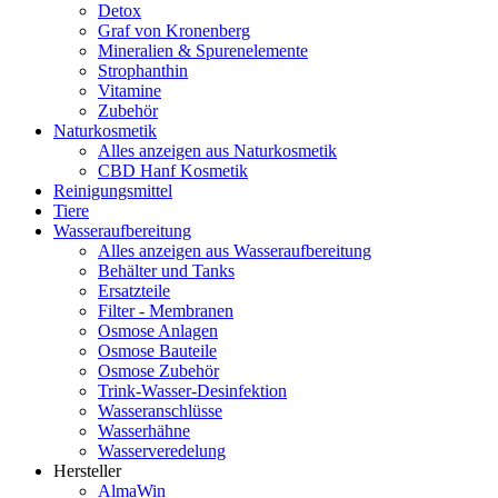
Detox
Graf von Kronenberg
Mineralien & Spurenelemente
Strophanthin
Vitamine
Zubehör
Naturkosmetik
Alles anzeigen aus Naturkosmetik
CBD Hanf Kosmetik
Reinigungsmittel
Tiere
Wasseraufbereitung
Alles anzeigen aus Wasseraufbereitung
Behälter und Tanks
Ersatzteile
Filter - Membranen
Osmose Anlagen
Osmose Bauteile
Osmose Zubehör
Trink-Wasser-Desinfektion
Wasseranschlüsse
Wasserhähne
Wasserveredelung
Hersteller
AlmaWin