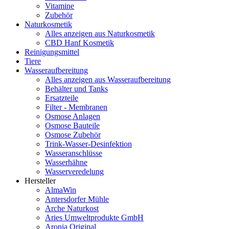
Vitamine
Zubehör
Naturkosmetik
Alles anzeigen aus Naturkosmetik
CBD Hanf Kosmetik
Reinigungsmittel
Tiere
Wasseraufbereitung
Alles anzeigen aus Wasseraufbereitung
Behälter und Tanks
Ersatzteile
Filter - Membranen
Osmose Anlagen
Osmose Bauteile
Osmose Zubehör
Trink-Wasser-Desinfektion
Wasseranschlüsse
Wasserhähne
Wasserveredelung
Hersteller
AlmaWin
Antersdorfer Mühle
Arche Naturkost
Aries Umweltprodukte GmbH
Aronia Original