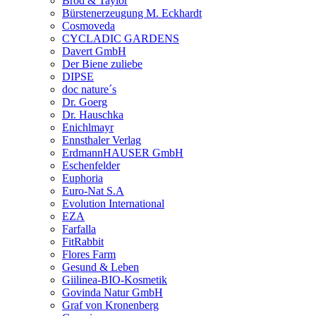
Brod & Taylor
Bürstenerzeugung M. Eckhardt
Cosmoveda
CYCLADIC GARDENS
Davert GmbH
Der Biene zuliebe
DIPSE
doc nature´s
Dr. Goerg
Dr. Hauschka
Enichlmayr
Ennsthaler Verlag
ErdmannHAUSER GmbH
Eschenfelder
Euphoria
Euro-Nat S.A
Evolution International
EZA
Farfalla
FitRabbit
Flores Farm
Gesund & Leben
Giilinea-BIO-Kosmetik
Govinda Natur GmbH
Graf von Kronenberg