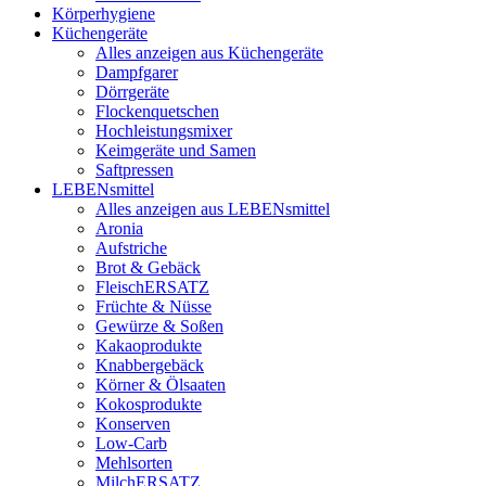
Körperhygiene
Küchengeräte
Alles anzeigen aus Küchengeräte
Dampfgarer
Dörrgeräte
Flockenquetschen
Hochleistungsmixer
Keimgeräte und Samen
Saftpressen
LEBENsmittel
Alles anzeigen aus LEBENsmittel
Aronia
Aufstriche
Brot & Gebäck
FleischERSATZ
Früchte & Nüsse
Gewürze & Soßen
Kakaoprodukte
Knabbergebäck
Körner & Ölsaaten
Kokosprodukte
Konserven
Low-Carb
Mehlsorten
MilchERSATZ