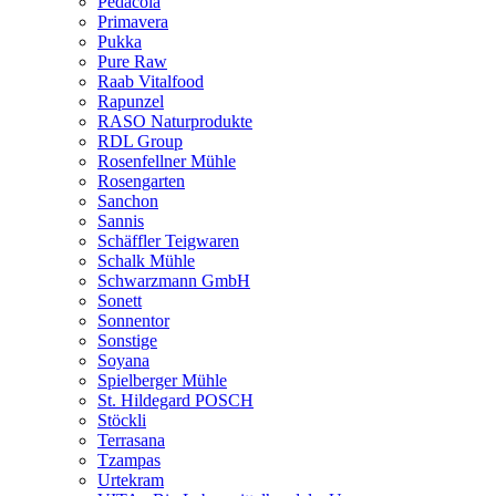
Pedacola
Primavera
Pukka
Pure Raw
Raab Vitalfood
Rapunzel
RASO Naturprodukte
RDL Group
Rosenfellner Mühle
Rosengarten
Sanchon
Sannis
Schäffler Teigwaren
Schalk Mühle
Schwarzmann GmbH
Sonett
Sonnentor
Sonstige
Soyana
Spielberger Mühle
St. Hildegard POSCH
Stöckli
Terrasana
Tzampas
Urtekram