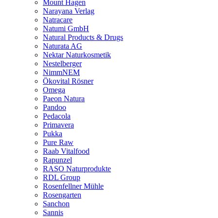
Mount Hagen
Narayana Verlag
Natracare
Natumi GmbH
Natural Products & Drugs
Naturata AG
Nektar Naturkosmetik
Nestelberger
NimmNEM
Ökovital Rösner
Omega
Paeon Natura
Pandoo
Pedacola
Primavera
Pukka
Pure Raw
Raab Vitalfood
Rapunzel
RASO Naturprodukte
RDL Group
Rosenfellner Mühle
Rosengarten
Sanchon
Sannis