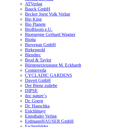
ATVerlag
Bauck GmbH
Becker Joest Volk Verlag
Bio King
Bio Planete
BioBloom e.U.
Bioenergie Gerhard Wagner
Biotta
Biovegan GmbH
Birkengold
Blendtec
Brod & Taylor
Bürstenerzeugung M. Eckhardt
Cosmoveda
CYCLADIC GARDENS
Davert GmbH
Der Biene zuliebe
DIPSE
doc nature´s
Dr. Goerg
Dr. Hauschka
Enichlmayr
Ennsthaler Verlag
ErdmannHAUSER GmbH
Eschenfelder