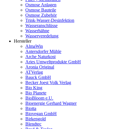
Osmose Anlagen
Osmose Bauteile
Osmose Zubehör
Trink-Wasser-Desinfektion
Wasseranschlüsse
Wasserhähne
Wasserveredelung
Hersteller
AlmaWin
Antersdorfer Mühle
Arche Naturkost
Aries Umweltprodukte GmbH
Aronia Original
ATVerlag
Bauck GmbH
Becker Joest Volk Verlag
Bio King
Bio Planete
BioBloom e.U.
Bioenergie Gerhard Wagner
Biotta
Biovegan GmbH
Birkengold
Blendtec