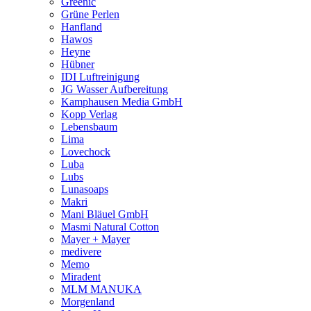
Greenic
Grüne Perlen
Hanfland
Hawos
Heyne
Hübner
IDI Luftreinigung
JG Wasser Aufbereitung
Kamphausen Media GmbH
Kopp Verlag
Lebensbaum
Lima
Lovechock
Luba
Lubs
Lunasoaps
Makri
Mani Bläuel GmbH
Masmi Natural Cotton
Mayer + Mayer
medivere
Memo
Miradent
MLM MANUKA
Morgenland