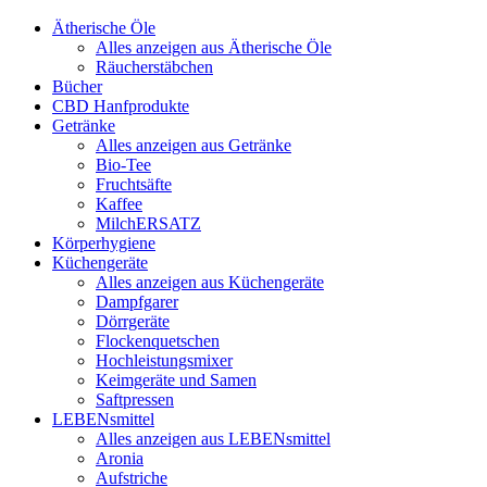
Ätherische Öle
Alles anzeigen aus Ätherische Öle
Räucherstäbchen
Bücher
CBD Hanfprodukte
Getränke
Alles anzeigen aus Getränke
Bio-Tee
Fruchtsäfte
Kaffee
MilchERSATZ
Körperhygiene
Küchengeräte
Alles anzeigen aus Küchengeräte
Dampfgarer
Dörrgeräte
Flockenquetschen
Hochleistungsmixer
Keimgeräte und Samen
Saftpressen
LEBENsmittel
Alles anzeigen aus LEBENsmittel
Aronia
Aufstriche