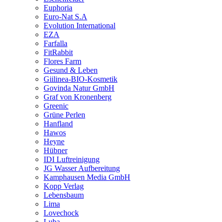
Euphoria
Euro-Nat S.A
Evolution International
EZA
Farfalla
FitRabbit
Flores Farm
Gesund & Leben
Giilinea-BIO-Kosmetik
Govinda Natur GmbH
Graf von Kronenberg
Greenic
Grüne Perlen
Hanfland
Hawos
Heyne
Hübner
IDI Luftreinigung
JG Wasser Aufbereitung
Kamphausen Media GmbH
Kopp Verlag
Lebensbaum
Lima
Lovechock
Luba