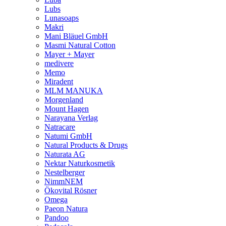
Lubs
Lunasoaps
Makri
Mani Bläuel GmbH
Masmi Natural Cotton
Mayer + Mayer
medivere
Memo
Miradent
MLM MANUKA
Morgenland
Mount Hagen
Narayana Verlag
Natracare
Natumi GmbH
Natural Products & Drugs
Naturata AG
Nektar Naturkosmetik
Nestelberger
NimmNEM
Ökovital Rösner
Omega
Paeon Natura
Pandoo