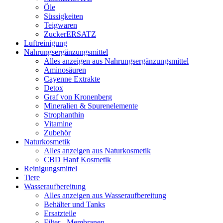
Öle
Süssigkeiten
Teigwaren
ZuckerERSATZ
Luftreinigung
Nahrungsergänzungsmittel
Alles anzeigen aus Nahrungsergänzungsmittel
Aminosäuren
Cayenne Extrakte
Detox
Graf von Kronenberg
Mineralien & Spurenelemente
Strophanthin
Vitamine
Zubehör
Naturkosmetik
Alles anzeigen aus Naturkosmetik
CBD Hanf Kosmetik
Reinigungsmittel
Tiere
Wasseraufbereitung
Alles anzeigen aus Wasseraufbereitung
Behälter und Tanks
Ersatzteile
Filter - Membranen