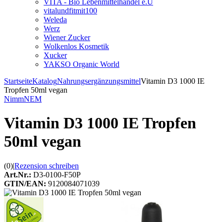
VITA - Bio Lebenmittelhandel e.U
vitalundfitmit100
Weleda
Werz
Wiener Zucker
Wolkenlos Kosmetik
Xucker
YAKSO Organic World
Startseite
Katalog
Nahrungsergänzungsmittel
Vitamin D3 1000 IE
Tropfen 50ml vegan
NimmNEM
Vitamin D3 1000 IE Tropfen
50ml vegan
(0)
|
Rezension schreiben
Art.Nr.:
D3-0100-F50P
GTIN/EAN:
9120084071039