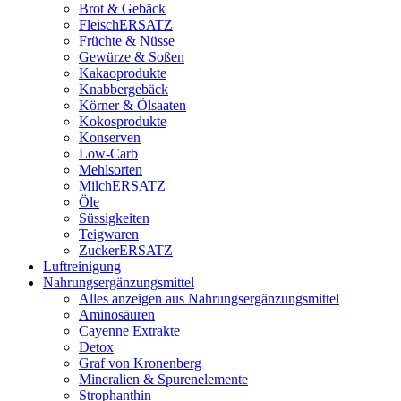
Brot & Gebäck
FleischERSATZ
Früchte & Nüsse
Gewürze & Soßen
Kakaoprodukte
Knabbergebäck
Körner & Ölsaaten
Kokosprodukte
Konserven
Low-Carb
Mehlsorten
MilchERSATZ
Öle
Süssigkeiten
Teigwaren
ZuckerERSATZ
Luftreinigung
Nahrungsergänzungsmittel
Alles anzeigen aus Nahrungsergänzungsmittel
Aminosäuren
Cayenne Extrakte
Detox
Graf von Kronenberg
Mineralien & Spurenelemente
Strophanthin