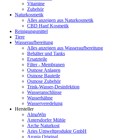
Vitamine
Zubehör
Naturkosmetik
Alles anzeigen aus Naturkosmetik
CBD Hanf Kosmetik
Reinigungsmittel
Tiere
Wasseraufbereitung
Alles anzeigen aus Wasseraufbereitung
Behälter und Tanks
Ersatzteile
Filter - Membranen
Osmose Anlagen
Osmose Bauteile
Osmose Zubehör
Trink-Wasser-Desinfektion
Wasseranschlüsse
Wasserhähne
Wasserveredelung
Hersteller
AlmaWin
Antersdorfer Mühle
Arche Naturkost
Aries Umweltprodukte GmbH
Aronia Original