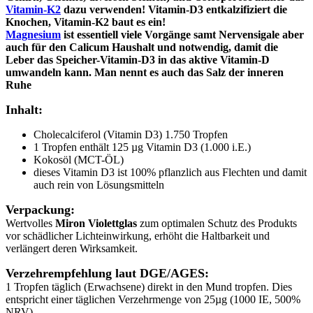
Vitamin-K2
dazu verwenden! Vitamin-D3 entkalzifiziert die
Knochen, Vitamin-K2 baut es ein!
Magnesium
ist essentiell viele Vorgänge samt Nervensigale aber
auch für den Calicum Haushalt und notwendig, damit die
Leber das Speicher-Vitamin-D3 in das aktive Vitamin-D
umwandeln kann. Man nennt es auch das Salz der inneren
Ruhe
Inhalt:
Cholecalciferol (Vitamin D3) 1.750 Tropfen
1 Tropfen enthält 125 µg Vitamin D3 (1.000 i.E.)
Kokosöl (MCT-ÖL)
dieses Vitamin D3 ist 100% pflanzlich aus Flechten und damit
auch rein von Lösungsmitteln
Verpackung:
Wertvolles
Miron Violettglas
zum optimalen Schutz des Produkts
vor schädlicher Lichteinwirkung, erhöht die Haltbarkeit und
verlängert deren Wirksamkeit.
Verzehrempfehlung laut DGE/AGES:
1 Tropfen täglich (Erwachsene) direkt in den Mund tropfen. Dies
entspricht einer täglichen Verzehrmenge von 25µg (1000 IE, 500%
NRV).