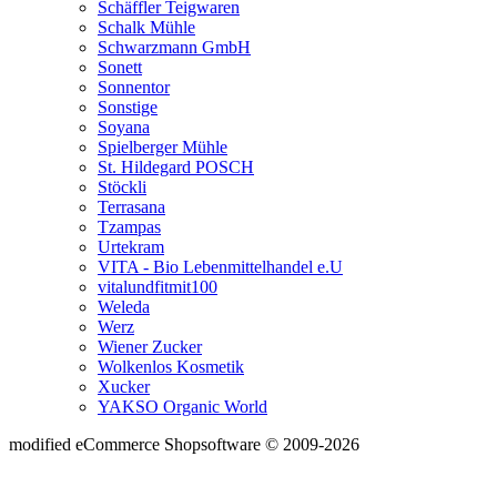
Schäffler Teigwaren
Schalk Mühle
Schwarzmann GmbH
Sonett
Sonnentor
Sonstige
Soyana
Spielberger Mühle
St. Hildegard POSCH
Stöckli
Terrasana
Tzampas
Urtekram
VITA - Bio Lebenmittelhandel e.U
vitalundfitmit100
Weleda
Werz
Wiener Zucker
Wolkenlos Kosmetik
Xucker
YAKSO Organic World
mod
ified eCommerce Shopsoftware © 2009-2026