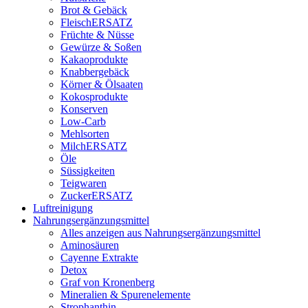
Brot & Gebäck
FleischERSATZ
Früchte & Nüsse
Gewürze & Soßen
Kakaoprodukte
Knabbergebäck
Körner & Ölsaaten
Kokosprodukte
Konserven
Low-Carb
Mehlsorten
MilchERSATZ
Öle
Süssigkeiten
Teigwaren
ZuckerERSATZ
Luftreinigung
Nahrungsergänzungsmittel
Alles anzeigen aus Nahrungsergänzungsmittel
Aminosäuren
Cayenne Extrakte
Detox
Graf von Kronenberg
Mineralien & Spurenelemente
Strophanthin