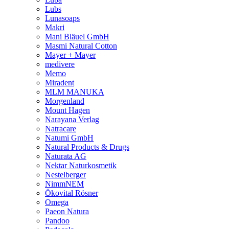
Lubs
Lunasoaps
Makri
Mani Bläuel GmbH
Masmi Natural Cotton
Mayer + Mayer
medivere
Memo
Miradent
MLM MANUKA
Morgenland
Mount Hagen
Narayana Verlag
Natracare
Natumi GmbH
Natural Products & Drugs
Naturata AG
Nektar Naturkosmetik
Nestelberger
NimmNEM
Ökovital Rösner
Omega
Paeon Natura
Pandoo