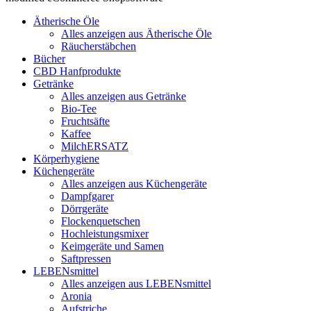
Ätherische Öle
Alles anzeigen aus Ätherische Öle
Räucherstäbchen
Bücher
CBD Hanfprodukte
Getränke
Alles anzeigen aus Getränke
Bio-Tee
Fruchtsäfte
Kaffee
MilchERSATZ
Körperhygiene
Küchengeräte
Alles anzeigen aus Küchengeräte
Dampfgarer
Dörrgeräte
Flockenquetschen
Hochleistungsmixer
Keimgeräte und Samen
Saftpressen
LEBENsmittel
Alles anzeigen aus LEBENsmittel
Aronia
Aufstriche