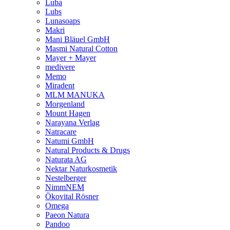
Luba
Lubs
Lunasoaps
Makri
Mani Bläuel GmbH
Masmi Natural Cotton
Mayer + Mayer
medivere
Memo
Miradent
MLM MANUKA
Morgenland
Mount Hagen
Narayana Verlag
Natracare
Natumi GmbH
Natural Products & Drugs
Naturata AG
Nektar Naturkosmetik
Nestelberger
NimmNEM
Ökovital Rösner
Omega
Paeon Natura
Pandoo