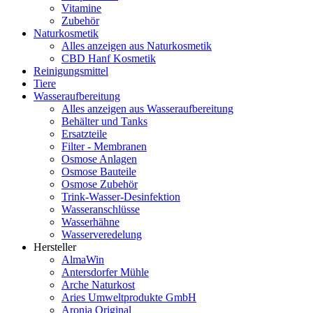
Vitamine
Zubehör
Naturkosmetik
Alles anzeigen aus Naturkosmetik
CBD Hanf Kosmetik
Reinigungsmittel
Tiere
Wasseraufbereitung
Alles anzeigen aus Wasseraufbereitung
Behälter und Tanks
Ersatzteile
Filter - Membranen
Osmose Anlagen
Osmose Bauteile
Osmose Zubehör
Trink-Wasser-Desinfektion
Wasseranschlüsse
Wasserhähne
Wasserveredelung
Hersteller
AlmaWin
Antersdorfer Mühle
Arche Naturkost
Aries Umweltprodukte GmbH
Aronia Original