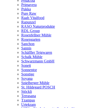
Pedacola
Primavera
Pukka
Pure Raw
Raab Vitalfood
Rapunzel
RASO Naturprodukte
RDL Group
Rosenfellner Mühle
Rosengarten
Sanchon
Sannis
Schäffler Teigwaren
Schalk Mühle
Schwarzmann GmbH
Sonett
Sonnentor
Sonstige
Soyana
Spielberger Mühle
St. Hildegard POSCH
Stöckli
Terrasana
Tzampas
Urtekram