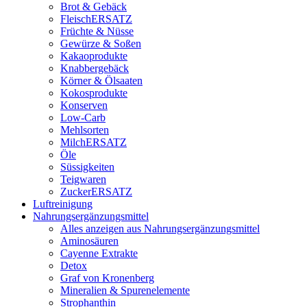
Brot & Gebäck
FleischERSATZ
Früchte & Nüsse
Gewürze & Soßen
Kakaoprodukte
Knabbergebäck
Körner & Ölsaaten
Kokosprodukte
Konserven
Low-Carb
Mehlsorten
MilchERSATZ
Öle
Süssigkeiten
Teigwaren
ZuckerERSATZ
Luftreinigung
Nahrungsergänzungsmittel
Alles anzeigen aus Nahrungsergänzungsmittel
Aminosäuren
Cayenne Extrakte
Detox
Graf von Kronenberg
Mineralien & Spurenelemente
Strophanthin