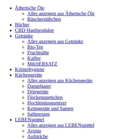
Ätherische Öle
Alles anzeigen aus Ätherische Öle
Räucherstäbchen
Bücher
CBD Hanfprodukte
Getränke
Alles anzeigen aus Getränke
Bio-Tee
Fruchtsäfte
Kaffee
MilchERSATZ
Körperhygiene
Küchengeräte
Alles anzeigen aus Küchengeräte
Dampfgarer
Dörrgeräte
Flockenquetschen
Hochleistungsmixer
Keimgeräte und Samen
Saftpressen
LEBENsmittel
Alles anzeigen aus LEBENsmittel
Aronia
Aufstriche