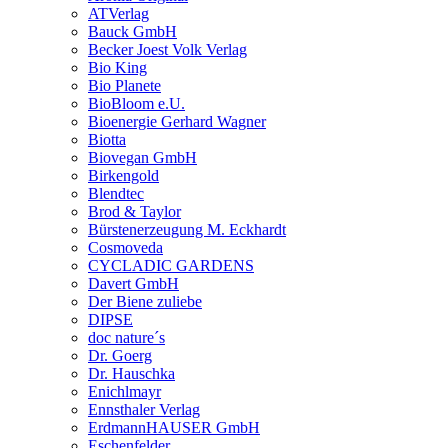
ATVerlag
Bauck GmbH
Becker Joest Volk Verlag
Bio King
Bio Planete
BioBloom e.U.
Bioenergie Gerhard Wagner
Biotta
Biovegan GmbH
Birkengold
Blendtec
Brod & Taylor
Bürstenerzeugung M. Eckhardt
Cosmoveda
CYCLADIC GARDENS
Davert GmbH
Der Biene zuliebe
DIPSE
doc nature´s
Dr. Goerg
Dr. Hauschka
Enichlmayr
Ennsthaler Verlag
ErdmannHAUSER GmbH
Eschenfelder