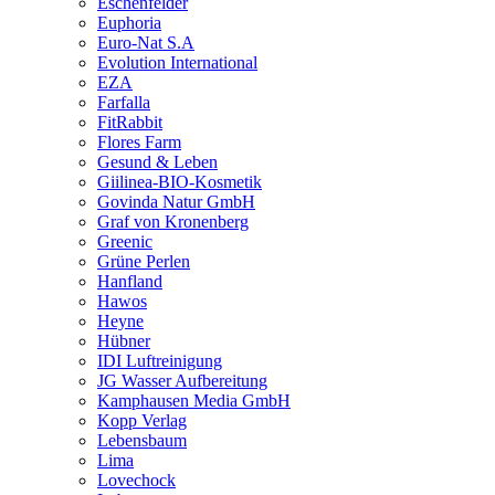
Eschenfelder
Euphoria
Euro-Nat S.A
Evolution International
EZA
Farfalla
FitRabbit
Flores Farm
Gesund & Leben
Giilinea-BIO-Kosmetik
Govinda Natur GmbH
Graf von Kronenberg
Greenic
Grüne Perlen
Hanfland
Hawos
Heyne
Hübner
IDI Luftreinigung
JG Wasser Aufbereitung
Kamphausen Media GmbH
Kopp Verlag
Lebensbaum
Lima
Lovechock