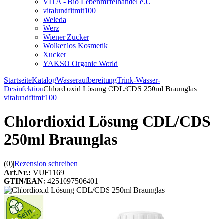
VITA - Bio Lebenmittelhandel e.U
vitalundfitmit100
Weleda
Werz
Wiener Zucker
Wolkenlos Kosmetik
Xucker
YAKSO Organic World
Startseite
Katalog
Wasseraufbereitung
Trink-Wasser-
Desinfektion
Chlordioxid Lösung CDL/CDS 250ml Braunglas
vitalundfitmit100
Chlordioxid Lösung CDL/CDS
250ml Braunglas
(0)
|
Rezension schreiben
Art.Nr.:
VUF1169
GTIN/EAN:
4251097506401