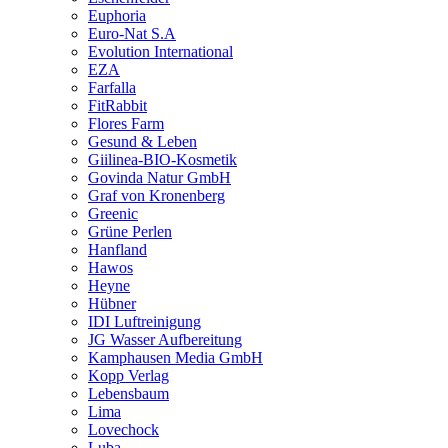
Euphoria
Euro-Nat S.A
Evolution International
EZA
Farfalla
FitRabbit
Flores Farm
Gesund & Leben
Giilinea-BIO-Kosmetik
Govinda Natur GmbH
Graf von Kronenberg
Greenic
Grüne Perlen
Hanfland
Hawos
Heyne
Hübner
IDI Luftreinigung
JG Wasser Aufbereitung
Kamphausen Media GmbH
Kopp Verlag
Lebensbaum
Lima
Lovechock
Luba