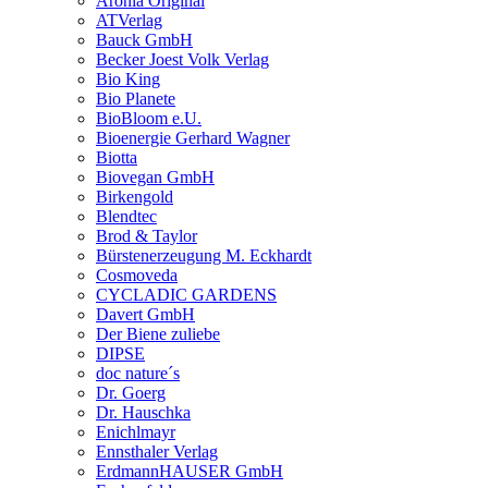
Aronia Original
ATVerlag
Bauck GmbH
Becker Joest Volk Verlag
Bio King
Bio Planete
BioBloom e.U.
Bioenergie Gerhard Wagner
Biotta
Biovegan GmbH
Birkengold
Blendtec
Brod & Taylor
Bürstenerzeugung M. Eckhardt
Cosmoveda
CYCLADIC GARDENS
Davert GmbH
Der Biene zuliebe
DIPSE
doc nature´s
Dr. Goerg
Dr. Hauschka
Enichlmayr
Ennsthaler Verlag
ErdmannHAUSER GmbH