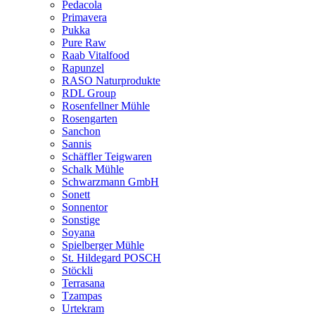
Pedacola
Primavera
Pukka
Pure Raw
Raab Vitalfood
Rapunzel
RASO Naturprodukte
RDL Group
Rosenfellner Mühle
Rosengarten
Sanchon
Sannis
Schäffler Teigwaren
Schalk Mühle
Schwarzmann GmbH
Sonett
Sonnentor
Sonstige
Soyana
Spielberger Mühle
St. Hildegard POSCH
Stöckli
Terrasana
Tzampas
Urtekram