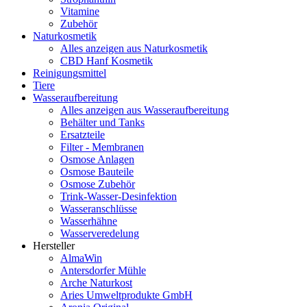
Vitamine
Zubehör
Naturkosmetik
Alles anzeigen aus Naturkosmetik
CBD Hanf Kosmetik
Reinigungsmittel
Tiere
Wasseraufbereitung
Alles anzeigen aus Wasseraufbereitung
Behälter und Tanks
Ersatzteile
Filter - Membranen
Osmose Anlagen
Osmose Bauteile
Osmose Zubehör
Trink-Wasser-Desinfektion
Wasseranschlüsse
Wasserhähne
Wasserveredelung
Hersteller
AlmaWin
Antersdorfer Mühle
Arche Naturkost
Aries Umweltprodukte GmbH